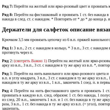
Ряд 7:
Перейти на желтый или ярко-розовый цвет и провязать к
Ряд 8:
Перейти на фисташковый и провязать 1 ст. без накида в од
накида в след. ст. с накидом. * Повторять от * до * до конца р. 
Держатели для салфеток о
писание вяза
Крючком 3,5 мм провязать цепочку из 6 в.п. пряжей ванильного 
Ряд
1:
3 в.п., 2 ст. с накидом в кольцо, * 3 в.п., 3 ст. с накидо
протянуть через п.
Ряд
2:
(смотреть Важно 1)
Перейти на желтый или ярко-розовый и 
арку из в.п., 3 в.п., 3 ст. с накидом в ту же арку из в.п. *, повт
Ряд
3: Перейти на нить ванильного или ярко-розового цвета и на
в.п. в углу квадрата, 3 в.п., 3 ст. с накидом в ту же арку из в.п., 1
накидом в ту же арку из в.п., 1 в.п., закончить 1 соед. п. в пер
Ряд
4: Перейти на нить фисташкового цвета и провязать 1 ст. б
провязать в каждую в.п. след. образом: 1 ст. без накида, 1 полус
из след. 20 в.п., закончить 1 в.п. и 1 ст. без накида в ту же арк
раза, 3 в.п., 1 ст. без накида в ту же арку из в.п. (= угол), пов
закрепить.