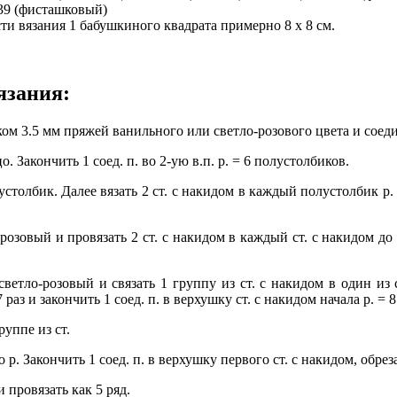
 39 (фисташковый)
и вязания 1 бабушкиного квадрата примерно 8 x 8 см.
язания:
ом 3.5 мм пряжей ванильного или светло-розового цвета и соедин
. Закончить 1 соед. п. во 2-ую в.п. р. = 6 полустолбиков.
лустолбик. Далее вязать 2 ст. с накидом в каждый полустолбик р. =
зовый и провязать 2 ст. с накидом в каждый ст. с накидом до ко
етло-розовый и связать 1 группу из ст. с накидом в один из с
 раз и закончить 1 соед. п. в верхушку ст. с накидом начала р. = 
руппе из ст.
. Закончить 1 соед. п. в верхушку первого ст. с накидом, обреза
 провязать как 5 ряд.