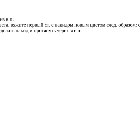
из в.п.
та, вяжите первый ст. с накидом новым цветом след. образом: сд
сделать накид и протянуть через все п.