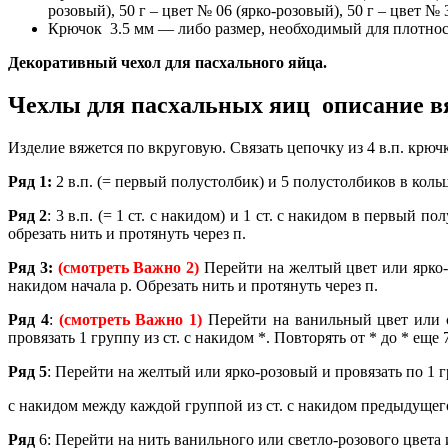
розовый), 50 г – цвет № 06 (ярко-розовый), 50 г – цвет №
Крючок 3.5 мм — либо размер, необходимый для плотност
Декоративный чехол для пасхального яйца.
Чехлы для пасхальных яиц описание в
Изделие вяжется по вкруговую. Связать цепочку из 4 в.п. крючк
Ряд 1:
2 в.п. (= первый полустолбик) и 5 полустолбиков в кольцо
Ряд
2
: 3 в.п. (= 1 ст. с накидом) и 1 ст. с накидом в первый по
обрезать нить и протянуть через п.
Ряд
3:
(смотреть Важно 2)
Перейти на желтый цвет или ярко-ро
накидом начала р. Обрезать нить и протянуть через п.
Ряд
4
:
(смотреть Важно 1)
Перейти на ванильный цвет или св
провязать 1 группу из ст. с накидом *. Повторять от * до * еще 7
Ряд
5
: Перейти на желтый или ярко-розовый и провязать по 1 г
с накидом между каждой группой из ст. с накидом предыдущего р
Ряд
6: Перейти на нить ванильного или светло-розового цвета и