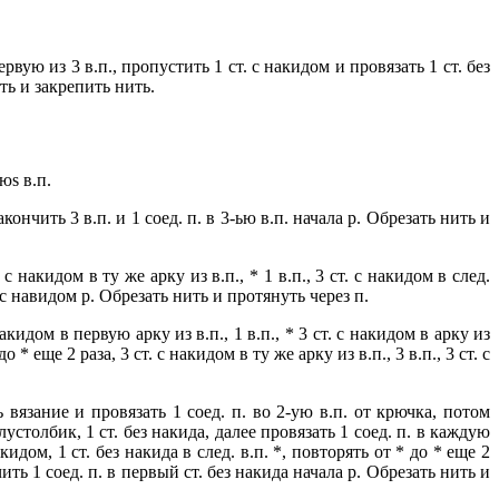
рвую из 3 в.п., пропустить 1 ст. с накидом и провязать 1 ст. без
ать и закрепить нить.
юs в.п.
акончить 3 в.п. и 1 соед. п. в 3-ью в.п. начала р. Обрезать нить и
 накидом в ту же арку из в.п., * 1 в.п., 3 ст. с накидом в след.
т. с навидом р. Обрезать нить и протянуть через п.
идом в первую арку из в.п., 1 в.п., * 3 ст. с накидом в арку из
до * еще 2 раза, 3 ст. с накидом в ту же арку из в.п., 3 в.п., 3 ст. с
 вязание и провязать 1 соед. п. во 2-ую в.п. от крючка, потом
олустолбик, 1 ст. без накида, далее провязать 1 соед. п. в каждую
акидом, 1 ст. без накида в след. в.п. *, повторять от * до * еще 2
нчить 1 соед. п. в первый ст. без накида начала р. Обрезать нить и