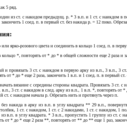
ак 5 ряд.
ин из ст. с накидом предыдущ. р. * 3 в.п. и 1 ст. с наикдом в пе
и закончить 1 соед. п. в первый ст. без накида р. = 12 пико. Обрез
ния:
или ярко-розового цвета и соединить в кольцо 1 соед. п. в перву
м в кольцо *, повторять от * до * в общей сложности еще 2 раза и з
провязать 3 ст. с наикдом в первую арку из в.п., 3 в.п., 3 ст. с
орять от * до * еще 2 раза, закончить 1 в.п. и 1 соед. п. в первый с
чать вязание с середины стороны квадрата. Провязать 3 ст. с нак
 в.п., 3 ст. с накидом в след. арку из в.п., 1 в.п. *, повторять от * 
вый ст. с накидом начала р. Обрезать нить и протянуть через п.
ез накида в арку из в.п. в углу квадрата ** 29 в.п., повернуть
толбик, 1 ст. с накидом, 1 ст. с 2 накидами, 1 ст. с накидом, 1 п
у из в.п. в углу квадрата. * 3 в.п., пропустить 1 группу из ст. с н
торть от * до * еще 2 раза **, повторять от ** до ** еще 1 раз, зако