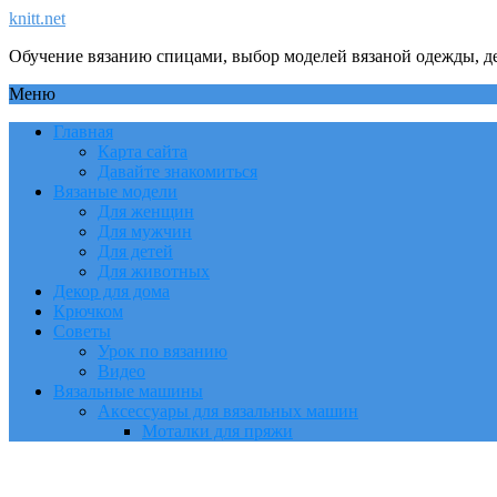
knitt.net
Обучение вязанию спицами, выбор моделей вязаной одежды, де
Меню
Главная
Карта сайта
Давайте знакомиться
Вязаные модели
Для женщин
Для мужчин
Для детей
Для животных
Декор для дома
Крючком
Советы
Урок по вязанию
Видео
Вязальные машины
Аксессуары для вязальных машин
Моталки для пряжи