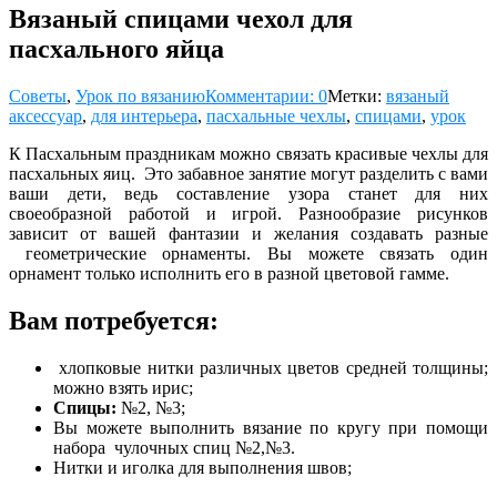
Вязаный спицами чехол для
пасхального яйца
Советы
,
Урок по вязанию
Комментарии: 0
Метки:
вязаный
аксессуар
,
для интерьера
,
пасхальные чехлы
,
спицами
,
урок
К Пасхальным праздникам можно связать красивые чехлы для
пасхальных яиц. Это забавное занятие могут разделить с вами
ваши дети, ведь составление узора станет для них
своеобразной работой и игрой. Разнообразие рисунков
зависит от вашей фантазии и желания создавать разные
геометрические орнаменты. Вы можете связать один
орнамент только исполнить его в разной цветовой гамме.
Вам потребуется:
хлопковые нитки различных цветов средней толщины;
можно взять ирис;
Спицы:
№2, №3;
Вы можете выполнить вязание по кругу при помощи
набора чулочных спиц №2,№3.
Нитки и иголка для выполнения швов;