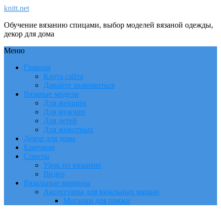
knitt.net
Обучение вязанию спицами, выбор моделей вязаной одежды,
декор для дома
Меню
Главная
Карта сайта
Давайте знакомиться
Вязаные модели
Для женщин
Для мужчин
Для детей
Для животных
Декор для дома
Крючком
Советы
Урок по вязанию
Видео
Вязальные машины
Аксессуары для вязальных машин
Моталки для пряжи