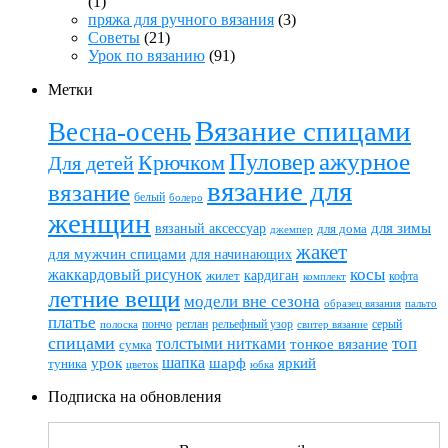
(1)
пряжа для ручного вязания
(3)
Советы
(21)
Урок по вязанию
(91)
Метки
Вязание спицами
Весна-осень
ажурное
Пуловер
Крючком
Для детей
вязание для
вязание
белый
болеро
женщин
вязаный аксессуар
для зимы
для дома
джемпер
жакет
для мужчин спицами
для начинающих
жаккардовый рисунок
косы
кардиган
жилет
комплект
кофта
летние вещи
модели вне сезона
пальто
образец вязания
платье
пончо
реглан
рельефный узор
серый
полоска
свитер вязание
спицами
топ
толстыми нитками
тонкое вязание
сумка
шапка
шарф
яркий
урок
туника
цветок
юбка
Подписка на обновления