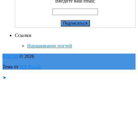
Введите ваш email:
Ссылки
Наращивание ногтей
knitt.net
© 2026
Тема от
WP Puzzle
➤