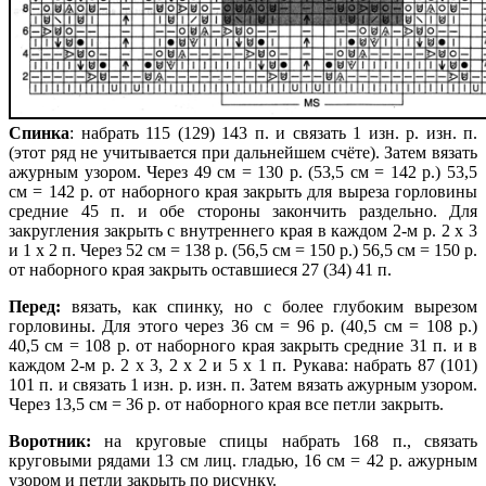
Спинка
: набрать 115 (129) 143 п. и связать 1 изн. р. изн. п.
(этот ряд не учитывается при дальнейшем счёте). Затем вязать
ажурным узором. Через 49 см = 130 р. (53,5 см = 142 р.) 53,5
см = 142 р. от наборного края закрыть для выреза горловины
средние 45 п. и обе стороны закончить раздельно. Для
закругления закрыть с внутреннего края в каждом 2-м р. 2 х 3
и 1 х 2 п. Через 52 см = 138 р.
(56,5 см = 150 р.) 56,5 см = 150 р.
от наборного края закрыть оставшиеся 27 (34) 41 п.
Перед:
вязать, как спинку, но с более глубоким вырезом
горловины. Для этого через 36 см = 96 р. (40,5 см = 108 р.)
40,5 см = 108 р. от наборного края закрыть средние 31 п. и в
каждом 2-м р. 2 х 3, 2 х 2 и 5 х 1 п. Рукава: набрать 87 (101)
101 п. и связать 1 изн. р. изн. п. Затем вязать ажурным узором.
Через 13,5 см = 36 р. от наборного края все петли закрыть.
Воротник:
на круговые спицы набрать 168 п., связать
круговыми рядами 13 см лиц. гладью, 16 см = 42 р. ажурным
узором и петли закрыть по рисунку.