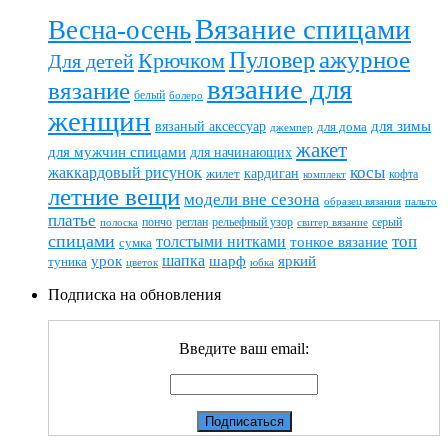
Вязание спицами
Весна-осень
ажурное
Пуловер
Крючком
Для детей
вязание для
вязание
белый
болеро
женщин
вязаный аксессуар
для зимы
для дома
джемпер
жакет
для мужчин спицами
для начинающих
жаккардовый рисунок
косы
кардиган
жилет
комплект
кофта
летние вещи
модели вне сезона
пальто
образец вязания
платье
пончо
реглан
рельефный узор
серый
полоска
свитер вязание
спицами
топ
толстыми нитками
тонкое вязание
сумка
шапка
шарф
яркий
урок
туника
цветок
юбка
Подписка на обновления
Введите ваш email: