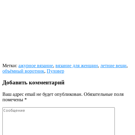
Метки:
ажурное вязание
,
вязание для женщин
,
летние вещи
,
объёмный воротник
,
Пуловер
Добавить комментарий
Ваш адрес email не будет опубликован.
Обязательные поля
помечены
*