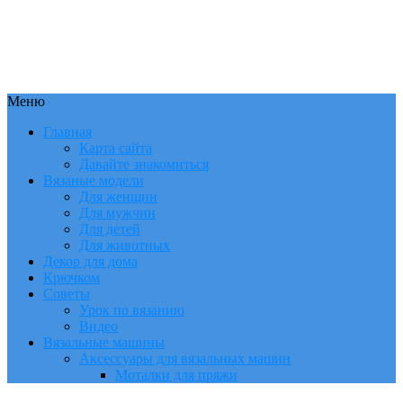
Меню
Главная
Карта сайта
Давайте знакомиться
Вязаные модели
Для женщин
Для мужчин
Для детей
Для животных
Декор для дома
Крючком
Советы
Урок по вязанию
Видео
Вязальные машины
Аксессуары для вязальных машин
Моталки для пряжи