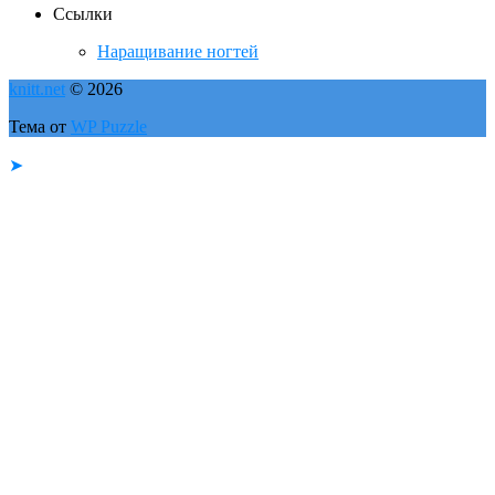
Ссылки
Наращивание ногтей
knitt.net
© 2026
Тема от
WP Puzzle
➤