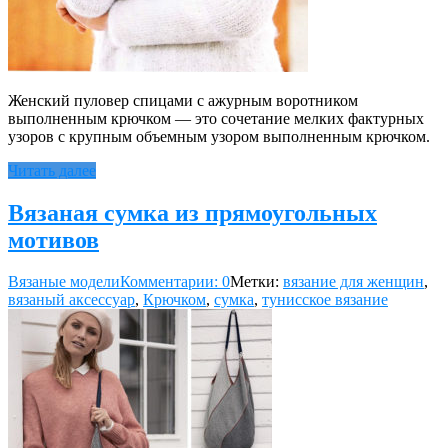
Женский пуловер спицами с ажурным воротником
выполненным крючком — это сочетание мелких фактурных
узоров с крупным объемным узором выполненным крючком.
Читать далее
Вязаная сумка из прямоугольных
мотивов
Вязаные модели
Комментарии: 0
Метки:
вязание для женщин
,
вязаный аксессуар
,
Крючком
,
сумка
,
тунисское вязание