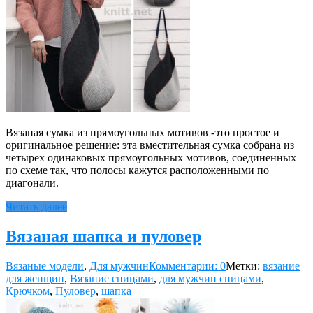
Вязаная сумка из прямоугольных мотивов -это простое и
оригинальное решение: эта вместительная сумка собрана из
четырех одинаковых прямоугольных мотивов, соединенных
по схеме так, что полосы кажутся расположенными по
диагонали.
Читать далее
Вязаная шапка и пуловер
Вязаные модели
,
Для мужчин
Комментарии: 0
Метки:
вязание
для женщин
,
Вязание спицами
,
для мужчин спицами
,
Крючком
,
Пуловер
,
шапка