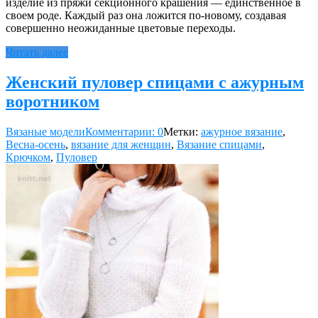
изделие из пряжи секционного крашения — единственное в
своем роде. Каждый раз она ложится по-новому, создавая
совершенно неожиданные цветовые переходы.
Читать далее
Женский пуловер спицами с ажурным
воротником
Вязаные модели
Комментарии: 0
Метки:
ажурное вязание
,
Весна-осень
,
вязание для женщин
,
Вязание спицами
,
Крючком
,
Пуловер