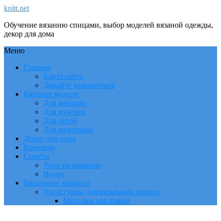
knitt.net
Обучение вязанию спицами, выбор моделей вязаной одежды,
декор для дома
Меню
Главная
Карта сайта
Давайте знакомиться
Вязаные модели
Для женщин
Для мужчин
Для детей
Для животных
Декор для дома
Крючком
Советы
Урок по вязанию
Видео
Вязальные машины
Аксессуары для вязальных машин
Моталки для пряжи