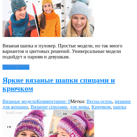
Вязаная шапка и пуловер. Простые модели, но так много
вариантов и цветовых решений. Универсальные модели
подойдут и парням и девушкам.
Читать далее
Яркие вязаные шапки спицами и
крючком
Вязаные модели
Комментарии: 0
Метки:
Весна-осень
,
вязание
для женщин
,
Вязание спицами
,
для зимы
,
Крючком
,
шапка