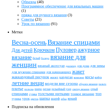
Образцы
(40)
Программное обеспечение для вязальных машин
(1)
пряжа для ручного вязания
(3)
Советы
(21)
Урок по вязанию
(91)
Метки
Вязание спицами
Весна-осень
ажурное
Пуловер
Крючком
Для детей
вязание для
вязание
белый
болеро
женщин
вязаный аксессуар
для зимы
для дома
джемпер
жакет
для мужчин спицами
для начинающих
жаккардовый рисунок
косы
кардиган
жилет
комплект
кофта
летние вещи
модели вне сезона
пальто
образец вязания
платье
пончо
реглан
рельефный узор
серый
полоска
свитер вязание
спицами
топ
толстыми нитками
тонкое вязание
сумка
шапка
шарф
яркий
урок
туника
цветок
юбка
Подписка на обновления