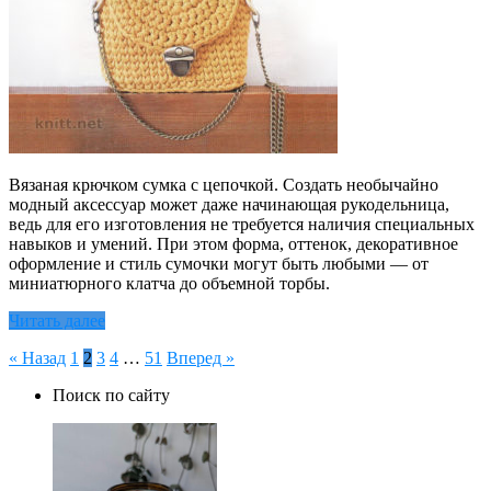
Вязаная крючком сумка с цепочкой. Создать необычайно
модный аксессуар может даже начинающая рукодельница,
ведь для его изготовления не требуется наличия специальных
навыков и умений. При этом форма, оттенок, декоративное
оформление и стиль сумочки могут быть любыми — от
миниатюрного клатча до объемной торбы.
Читать далее
Пагинация
« Назад
1
2
3
4
…
51
Вперед »
записей
Поиск по сайту