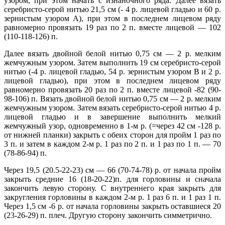
узором, при этом начать с изнаночного ряда. Далее вязать
серебристо-серой нитью 21,5 см (- 4 р. лицевой гладью и 60 р.
зернистым узором А), при этом в последнем лицевом ряду
равномерно провязать 19 раз по 2 п. вместе лицевой — 102
(110-118-126) п.
Далее вязать двойной белой нитью 0,75 см — 2 р. мелким
жемчужным узором. Затем выполнить 19 см серебристо-серой
нитью (-4 р. лицевой гладью, 54 р. зернистым узором В и 2 р.
лицевой гладью), при этом в последнем лицевом ряду
равномерно провязать 20 раз по 2 п. вместе лицевой -82 (90-
98-106) п. Вязать двойной белой нитью 0,75 см — 2 р. мелким
жемчужным узором. Затем вязать серебристо-серой нитью 4 р.
лицевой гладью и в завершение выполнить мелкий
жемчужный узор, одновременно в 1-м р. (=через 42 см -128 р.
от нижней планки) закрыть с обеих сторон для пройм 1 раз по
3 п. и затем в каждом 2-м р. 1 раз по 2 п. и 1 раз по 1 п. — 70
(78-86-94) п.
Через 19,5 (20.5-22-23) см — 66 (70-74-78) р. от начала пройм
закрыть средние 16 (18-20-22)п. для горловины и сначала
закончить левую сторону. С внутреннего края закрыть для
закругления горловины в каждом 2-м р. 1 раз 6 п. и 1 раз 1 п.
Через 1,5 см -6 р. от начала горловины закрыть оставшиеся 20
(23-26-29) п. плеч. Другую сторону закончить симметрично.