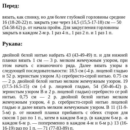
Перед:
вязать, как спинку, но для более глубокой горловины средние
16 (18-20-22) п. закрыть уже через 14,5 (15,5-17-18) см — 50
(54-58-62) р. от начала пройм. Для закругления горловины
закрыть в каждом 2-м р. 1 раз 4 п., 1 раз 2 п. и 1 раз 1 п.
Рукава:
двойной белой нитью набрать 43 (43-49-49) п. и для нижней
планки вязать 1 см — 3 р. мелким жемчужным узором, при
этом начать с изнаночного ряда. Далее вязать узоры в
следующей последовательности: 18.5 см (-4 р. лицевой гладью
и 52 р. зернистым узором А) серебристо-серой нитью. 0.75 см
— 2 р. двойной белой нитью мелким жемчужным узором. 19
(17.5-16.5-15) см (-4 р. лицевой гладью, 54 (50-46-42) р.
зернистым узором В и 2 р. лицевой гладью) серебристо се рой
нитью. 0,75 см — 2 р. двойной белой нитью мелким
жемчужным узором, 4 р. серебристо-серой нитью лицевой
гладью и далее вязать мелким жемчужным узором. В 11 (11-9-
5-м) р. от нижней планки прибавить с обеих сторон для
скосов 1 раз по 1 п., затем в каждом 8-м р. (в каждом 6-м р. -в
каждом 6-м р. — попеременно в каждом 4-м и 6-м р.) 13 (16-
16-19) раз по 1 п. — 71 (77-83-89) п.