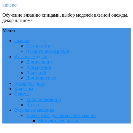
knitt.net
Обучение вязанию спицами, выбор моделей вязаной одежды,
декор для дома
Меню
Главная
Карта сайта
Давайте знакомиться
Вязаные модели
Для женщин
Для мужчин
Для детей
Для животных
Декор для дома
Крючком
Советы
Урок по вязанию
Видео
Вязальные машины
Аксессуары для вязальных машин
Моталки для пряжи