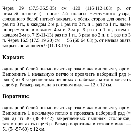
Через 39 (37,5-36.5-35) см -120 (116-112-108) р. от
нижней планки (= после 2-й полосы жемчужного узора,
связанного белой нитью) закрыть с обеих сторон для оката 1
раз по 3 п., в каждом 2-м р. 1 раз по 2 п. и 1 раз no 1 п.. далее
попеременно в каждом 4-м и 2-м р. 9 раз по 1 п., затем в
каждом 2-м р. 7 (9-11-13) раз по 1 п., 3 раза по 2 п. и 1 раз по 3
п. Через 16.5 (17.5-19-20) см — 56 (60-64-68) р. от начала оката
закрыть оставшиеся 9 (11-13-15) п.
Карман:
одинарной белой нитью вязать крючком жасминовым узором.
Выполнить 1 начальную петлю и провязать наборный ряд (-
ряд а) из 8 закрепленных пышных столбиков, затем провязать
еще 6 р. Размер кармана в готовом виде — 12 х 12 см.
Воротник:
одинарной белой нитью вязать крючком жасминовым узором.
Выполнить 1 начальную петлю и провязать наборный ряд (=
ряд а) из 36 (38-40-42) закрепленных пышных столбиков,
затем провязать еще 6 р. Размер воротника в готовом виде —
51 (54-57-60) х 12 см.