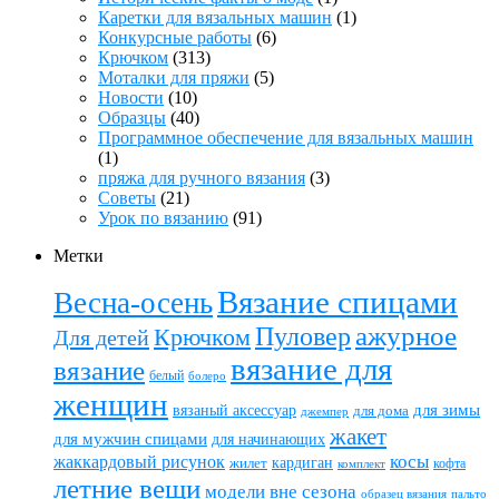
Каретки для вязальных машин
(1)
Конкурсные работы
(6)
Крючком
(313)
Моталки для пряжи
(5)
Новости
(10)
Образцы
(40)
Программное обеспечение для вязальных машин
(1)
пряжа для ручного вязания
(3)
Советы
(21)
Урок по вязанию
(91)
Метки
Вязание спицами
Весна-осень
ажурное
Пуловер
Крючком
Для детей
вязание для
вязание
белый
болеро
женщин
вязаный аксессуар
для зимы
для дома
джемпер
жакет
для мужчин спицами
для начинающих
жаккардовый рисунок
косы
кардиган
жилет
комплект
кофта
летние вещи
модели вне сезона
пальто
образец вязания