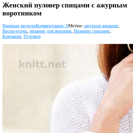
Женский пуловер спицами с ажурным
воротником
Вязаные модели
Комментарии: 0
Метки:
ажурное вязание
,
Весна-осень
,
вязание для женщин
,
Вязание спицами
,
Крючком
,
Пуловер