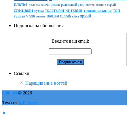
платье
пончо
реглан
рельефный узор
серый
полоска
свитер вязание
спицами
топ
толстыми нитками
тонкое вязание
сумка
шапка
шарф
яркий
урок
туника
цветок
юбка
Подписка на обновления
Введите ваш email:
Ссылки
Наращивание ногтей
knitt.net
© 2026
Тема от
WP Puzzle
➤