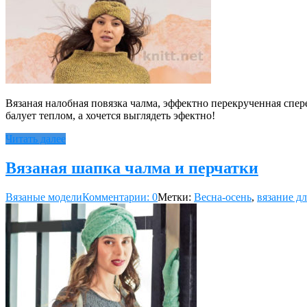
Вязаная налобная повязка чалма, эффектно перекрученная спер
балует теплом, а хочется выглядеть эфектно!
Читать далее
Вязаная шапка чалма и перчатки
Вязаные модели
Комментарии: 0
Метки:
Весна-осень
,
вязание д