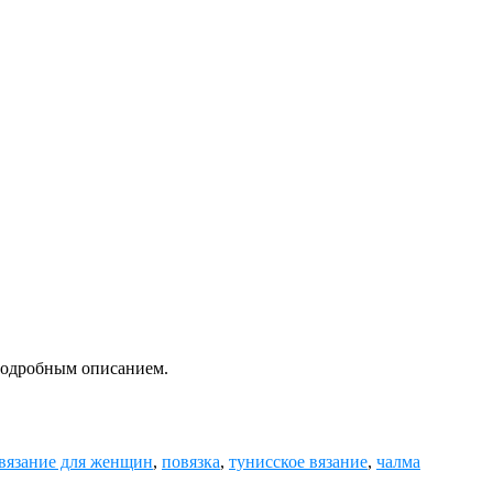
подробным описанием.
вязание для женщин
,
повязка
,
тунисское вязание
,
чалма