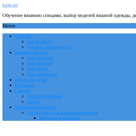
knitt.net
Обучение вязанию спицами, выбор моделей вязаной одежды, де
Меню
Главная
Карта сайта
Давайте знакомиться
Вязаные модели
Для женщин
Для мужчин
Для детей
Для животных
Декор для дома
Крючком
Советы
Урок по вязанию
Видео
Вязальные машины
Аксессуары для вязальных машин
Моталки для пряжи