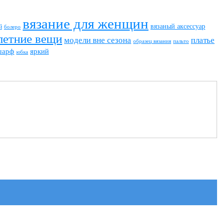
вязание для женщин
вязаный аксессуар
й
болеро
летние вещи
модели вне сезона
платье
пальто
образец вязания
шарф
яркий
юбка