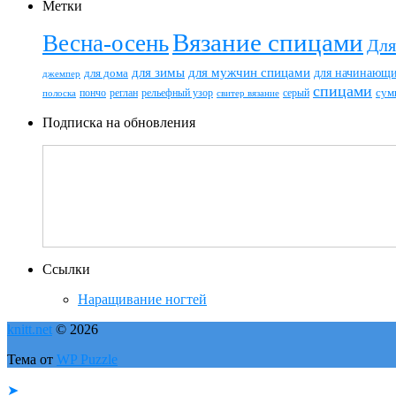
Метки
Вязание спицами
Весна-осень
Для
для зимы
для мужчин спицами
для начинающ
для дома
джемпер
спицами
пончо
реглан
рельефный узор
серый
сум
полоска
свитер вязание
Подписка на обновления
Ссылки
Наращивание ногтей
knitt.net
© 2026
Тема от
WP Puzzle
➤