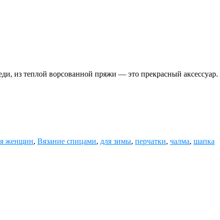
еди, из теплой ворсованной пряжи — это прекрасный аксессуар.
ля женщин
,
Вязание спицами
,
для зимы
,
перчатки
,
чалма
,
шапка