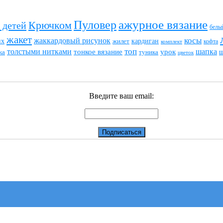
ажурное вязание
Пуловер
Крючком
 детей
белы
жакет
жаккардовый рисунок
косы
их
кардиган
жилет
комплект
кофта
топ
толстыми нитками
шапка
тонкое вязание
урок
туника
ка
цветок
Введите ваш email: