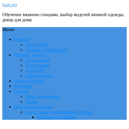
knitt.net
Обучение вязанию спицами, выбор моделей вязаной одежды,
декор для дома
Меню
Главная
Карта сайта
Давайте знакомиться
Вязаные модели
Для женщин
Для мужчин
Для детей
Для животных
Декор для дома
Крючком
Советы
Урок по вязанию
Видео
Вязальные машины
Аксессуары для вязальных машин
Моталки для пряжи