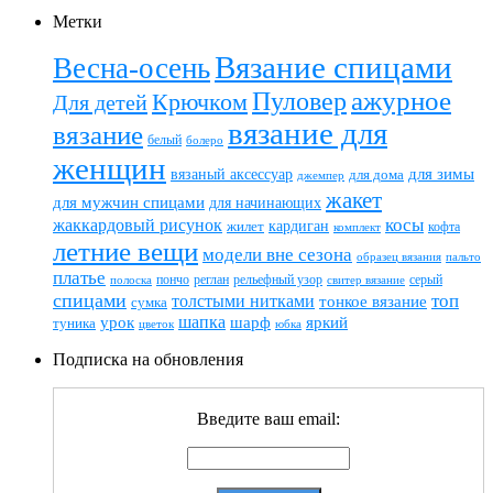
Метки
Вязание спицами
Весна-осень
ажурное
Пуловер
Крючком
Для детей
вязание для
вязание
белый
болеро
женщин
вязаный аксессуар
для зимы
для дома
джемпер
жакет
для мужчин спицами
для начинающих
жаккардовый рисунок
косы
кардиган
жилет
комплект
кофта
летние вещи
модели вне сезона
пальто
образец вязания
платье
пончо
реглан
рельефный узор
серый
полоска
свитер вязание
спицами
топ
толстыми нитками
тонкое вязание
сумка
шапка
шарф
яркий
урок
туника
цветок
юбка
Подписка на обновления
Введите ваш email: