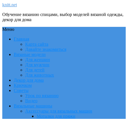
knitt.net
Обучение вязанию спицами, выбор моделей вязаной одежды,
декор для дома
Меню
Главная
Карта сайта
Давайте знакомиться
Вязаные модели
Для женщин
Для мужчин
Для детей
Для животных
Декор для дома
Крючком
Советы
Урок по вязанию
Видео
Вязальные машины
Аксессуары для вязальных машин
Моталки для пряжи