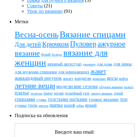
пряжа для ручного вязания
(3)
Советы
(21)
Урок по вязанию
(91)
Метки
Вязание спицами
Весна-осень
ажурное
Пуловер
Крючком
Для детей
вязание для
вязание
белый
болеро
женщин
вязаный аксессуар
для зимы
для дома
джемпер
жакет
для мужчин спицами
для начинающих
жаккардовый рисунок
косы
кардиган
жилет
комплект
кофта
летние вещи
модели вне сезона
пальто
образец вязания
платье
пончо
реглан
рельефный узор
серый
полоска
свитер вязание
спицами
топ
толстыми нитками
тонкое вязание
сумка
шапка
шарф
яркий
урок
туника
цветок
юбка
Подписка на обновления
Введите ваш email: