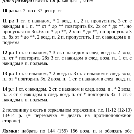
Для 3 размера
связать
1-9 р.
как для *, затем
10 р.:
как 2. но с 37 центр. ст.
11 р.:
1 ст. с накидом, * 2 возд. п., 2 п. пропустить, 3 ст. с
накидом в 1 п. ** от * до ** повторить 8х. 2x oт * до **, но
пропуская по Зп..6х от * до **, 2 х от * до **, но пропуская 3
п., 8х от * до **, 2 возд. п. 2 п. пропустить, 1 ст. с накидом в п.
подъема.
12 р.:
1 ст. с накидом, * 3 ст. с накидом в след. возд п.. 2 возд.
п., от * повторить 26х 3 ст. с накидом в след. возд. п.. 1 ст. с
накидом в п. подъема.
13 р.:
1 ст. с накидом, * 2 возд. п. 3 ст. с накидом в след. возд.
п., от * повторить Зх, 2 возд. п.. 1 ст. с накидом в след. возд. п.
14 р.:
1 ст. с накидом, 2 ст. с накидом и след. возд. п., * 2 возд.
п.. 3 ст. с накидом в след. возд. п. от * повторить Зх. 1 ст. с
накидом в п. подъема.
2 половинку вязать в зеркальном отражении, т.е. 11-12 (12-13)
13+14 р. (= перемычка = делать на противоположной
стороне).
Лямки:
набрать по 144 (155) 156 возд. п. и обвязать обе