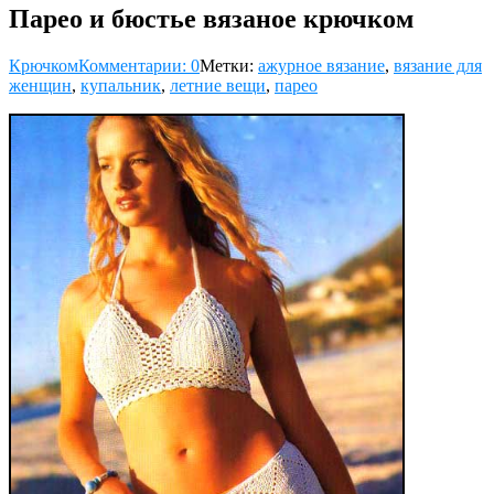
Парео и бюстье вязаное крючком
Крючком
Комментарии: 0
Метки:
ажурное вязание
,
вязание для
женщин
,
купальник
,
летние вещи
,
парео