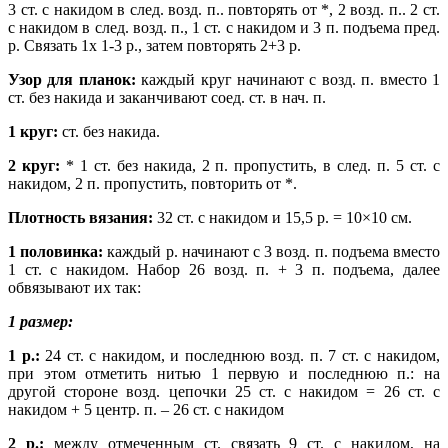
3 ст. с накидом в след. возд. п.. повторять от *, 2 возд. п.. 2 ст.
с накидом в след. возд. п., 1 ст. с накидом и 3 п. подъема пред.
р. Связать 1х 1-3 р., затем повторять 2+3 р.
Узор для планок:
каждый круг начинают с возд. п. вместо 1
ст. без накида и заканчивают соед. ст. в нач. п.
1 круг:
ст. без накида.
2 круг:
* 1 ст. без накида, 2 п. пропустить, в след. п. 5 ст. с
накидом, 2 п. пропустить, повторить oт *.
Плотность вязания:
32 ст. с накидом и 15,5 р. = 10×10 см.
1 половинка:
каждый р. начинают с 3 возд. п. подъема вместо
1 ст. с накидом. Набор 26 возд. п. + 3 п. подъема, далее
обвязывают их так:
1 размер:
1 р.:
24 ст. с накидом, и последнюю возд. п. 7 ст. с накидом,
при этом отметить нитью 1 первую и последнюю п.: на
другой стороне возд. цепочки 25 ст. с накидом = 26 ст. с
накидом + 5 центр. п. – 26 ст. с накидом
2 р.:
между отмеченным ст. связать 9 ст. с накидом, на