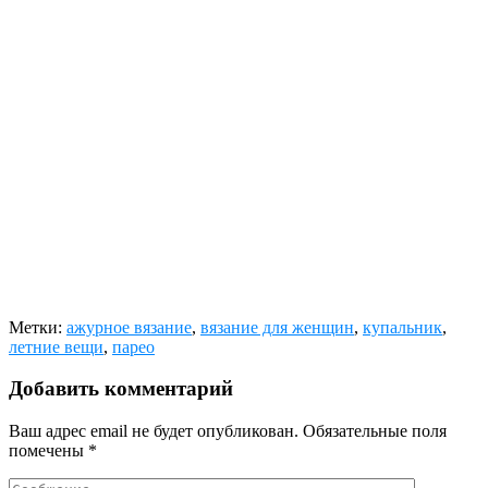
Метки:
ажурное вязание
,
вязание для женщин
,
купальник
,
летние вещи
,
парео
Добавить комментарий
Ваш адрес email не будет опубликован.
Обязательные поля
помечены
*