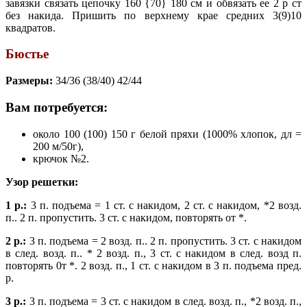
завязки связать цепочку 160 {70} 180 см и обвязать ее 2 р ст
без накида. Пришить по верхнему крае средних 3(9)10
квадратов.
Бюстье
Размеры:
34/36 (38/40) 42/44
Вам потребуется:
около 100 (100) 150 г белой пряхи (1000% хлопок, дл =
200 м/50г),
крючок №2.
Узор решетки:
1 р.:
3 п. подъема = 1 ст. с накидом, 2 ст. с накидом, *2 возд.
п.. 2 п. пропустить. 3 ст. с накидом, повторять от *.
2 р.:
3 п. подъема = 2 возд. п.. 2 п. пропустить. 3 ст. с накидом
в след. возд. п.. * 2 возд. п., 3 ст. с накидом в след. возд п.
повторять 0т *. 2 возд. п., 1 ст. с накидом в 3 п. подъема пред.
р.
3 р.:
3 п. подъема = 3 ст. с накидом в след. возд. п., *2 возд. п.,