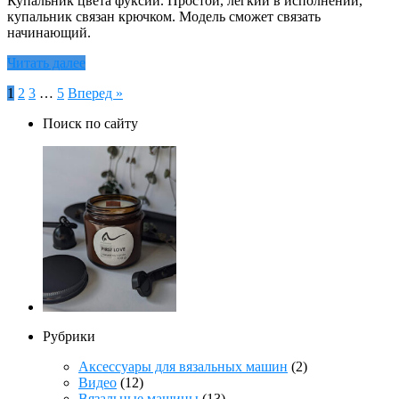
Купальник цвета фуксии. Простой, легкий в исполнении,
купальник связан крючком. Модель сможет связать
начинающий.
Читать далее
Пагинация
1
2
3
…
5
Вперед »
записей
Поиск по сайту
Рубрики
Аксессуары для вязальных машин
(2)
Видео
(12)
Вязальные машины
(13)