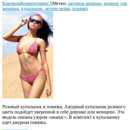
Крючком
Комментарии: 0
Метки:
ажурное вязание
,
вязание для
женщин
,
купальник
,
летние вещи
,
повязка
Розовый купальник и повязка. Ажурный купальник розового
цвета подойдет уверенной в себе девушке или женщине. Эта
модель связана узором «ананас». В комплект к купальнику
идет ажурная повязка.