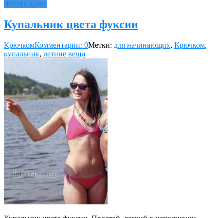
Читать далее
Купальник цвета фуксии
Крючком
Комментарии: 0
Метки:
для начинающих
,
Крючком
,
купальник
,
летние вещи