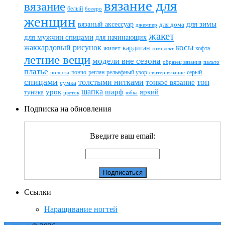
вязание для
вязание
белый
болеро
женщин
вязаный аксессуар
для зимы
для дома
джемпер
жакет
для мужчин спицами
для начинающих
жаккардовый рисунок
косы
кардиган
жилет
комплект
кофта
летние вещи
модели вне сезона
пальто
образец вязания
платье
пончо
реглан
рельефный узор
серый
полоска
свитер вязание
спицами
топ
толстыми нитками
тонкое вязание
сумка
шапка
шарф
яркий
урок
туника
цветок
юбка
Подписка на обновления
Введите ваш email:
Ссылки
Наращивание ногтей