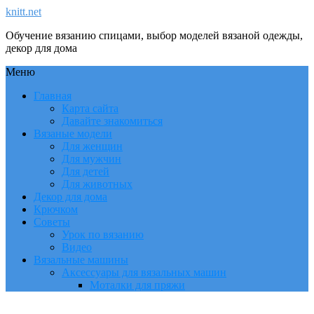
knitt.net
Обучение вязанию спицами, выбор моделей вязаной одежды,
декор для дома
Меню
Главная
Карта сайта
Давайте знакомиться
Вязаные модели
Для женщин
Для мужчин
Для детей
Для животных
Декор для дома
Крючком
Советы
Урок по вязанию
Видео
Вязальные машины
Аксессуары для вязальных машин
Моталки для пряжи