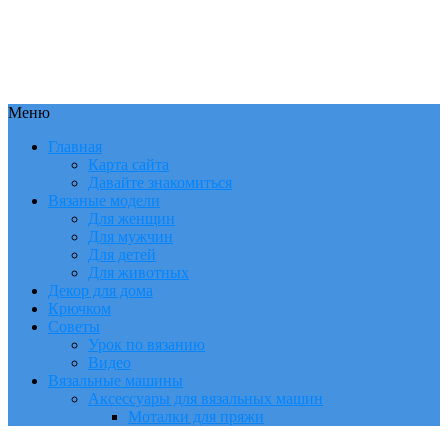
Меню
Главная
Карта сайта
Давайте знакомиться
Вязаные модели
Для женщин
Для мужчин
Для детей
Для животных
Декор для дома
Крючком
Советы
Урок по вязанию
Видео
Вязальные машины
Аксессуары для вязальных машин
Моталки для пряжи