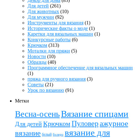
Декор для дома
(83)
Для детей
(261)
Для животных
(10)
Для мужчин
(92)
Инструменты для вязания
(1)
Исторические факты о моде
(1)
Каретки для вязальных машин
(1)
Конкурсные работы
(6)
Крючком
(313)
Моталки для пряжи
(5)
Новости
(10)
Образцы
(40)
Программное обеспечение для вязальных машин
(1)
пряжа для ручного вязания
(3)
Советы
(21)
Урок по вязанию
(91)
Метки
Вязание спицами
Весна-осень
ажурное
Пуловер
Крючком
Для детей
вязание для
вязание
белый
болеро