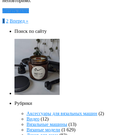
неповторимо.
Читать далее
Пагинация
1
2
Вперед »
записей
Поиск по сайту
Рубрики
Аксессуары для вязальных машин
(2)
Видео
(12)
Вязальные машины
(13)
Вязаные модели
(1 629)