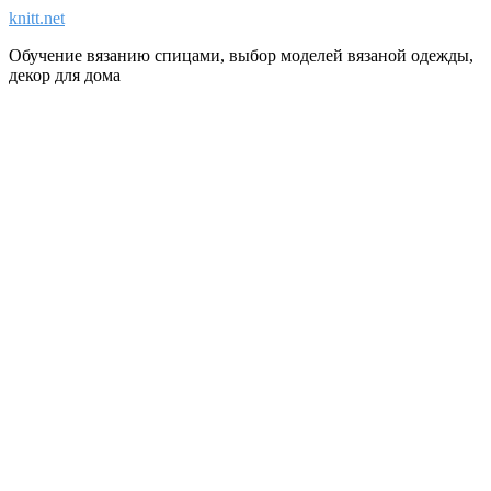
knitt.net
Обучение вязанию спицами, выбор моделей вязаной одежды,
декор для дома