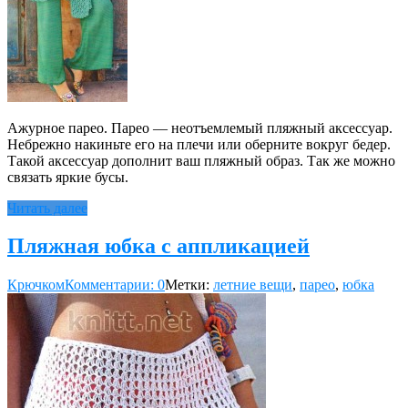
Ажурное парео. Парео — неотъемлемый пляжный аксессуар.
Небрежно накиньте его на плечи или оберните вокруг бедер.
Такой аксессуар дополнит ваш пляжный образ. Так же можно
связать яркие бусы.
Читать далее
Пляжная юбка с аппликацией
Крючком
Комментарии: 0
Метки:
летние вещи
,
парео
,
юбка