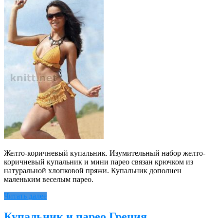
Желто-коричневый купальник. Изумительный набор желто-
коричневый купальник и мини парео связан крючком из
натуральной хлопковой пряжи. Купальник дополнен
маленьким веселым парео.
Читать далее
Купальник и парео Греция