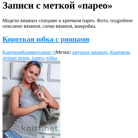
Записи с меткой «парео»
Модели вязаных спицами и крючком парео. Фото, подробное
описание вязания, схема вязания, выкройка.
Короткая юбка с рюшами
Крючком
Комментарии: 0
Метки:
ажурное вязание
,
Крючком
,
летние вещи
,
парео
,
юбка