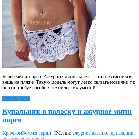
Белое мини-парео. Ажурное мини-парео — это незаменимая
вещь на пляже. Такую модель могут легко связать новички т.к
она не требует особых технических умений.
Читать далее
Купальник в полоску и ажурное мини
парео
Крючком
Комментарии: 0
Метки:
ажурное вязание
,
купальник
,
летние вещи
,
парео