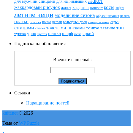
жакет
для мужчин спицами
для начинающих
жаккардовый рисунок
косы
кардиган
жилет
комплект
кофта
летние вещи
модели вне сезона
пальто
образец вязания
платье
пончо
реглан
рельефный узор
серый
полоска
свитер вязание
спицами
топ
толстыми нитками
тонкое вязание
сумка
шапка
шарф
яркий
урок
туника
цветок
юбка
Подписка на обновления
Введите ваш email:
Ссылки
Наращивание ногтей
knitt.net
© 2026
Тема от
WP Puzzle