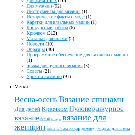
Для животных
(10)
Для мужчин
(92)
Инструменты для вязания
(1)
Исторические факты о моде
(1)
Каретки для вязальных машин
(1)
Конкурсные работы
(6)
Крючком
(313)
Моталки для пряжи
(5)
Новости
(10)
Образцы
(40)
Программное обеспечение для вязальных машин
(1)
пряжа для ручного вязания
(3)
Советы
(21)
Урок по вязанию
(91)
Метки
Вязание спицами
Весна-осень
ажурное
Пуловер
Крючком
Для детей
вязание для
вязание
белый
болеро
женщин
вязаный аксессуар
для зимы
для дома
джемпер