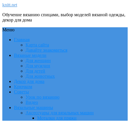
knitt.net
Обучение вязанию спицами, выбор моделей вязаной одежды,
декор для дома
Меню
Главная
Карта сайта
Давайте знакомиться
Вязаные модели
Для женщин
Для мужчин
Для детей
Для животных
Декор для дома
Крючком
Советы
Урок по вязанию
Видео
Вязальные машины
Аксессуары для вязальных машин
Моталки для пряжи