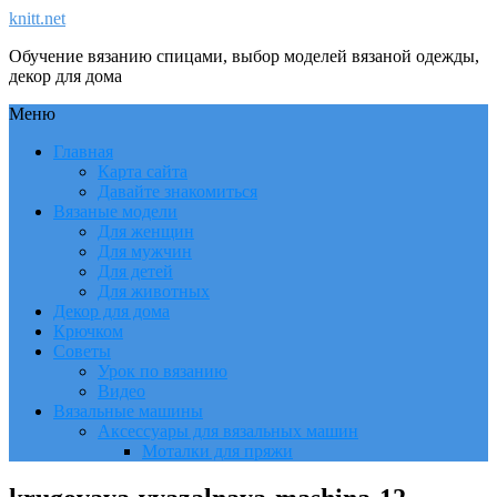
knitt.net
Обучение вязанию спицами, выбор моделей вязаной одежды,
декор для дома
Меню
Главная
Карта сайта
Давайте знакомиться
Вязаные модели
Для женщин
Для мужчин
Для детей
Для животных
Декор для дома
Крючком
Советы
Урок по вязанию
Видео
Вязальные машины
Аксессуары для вязальных машин
Моталки для пряжи