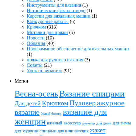
Инструменты для вязания
(1)
Исторические факты о моде
(1)
Каретки для вязальных машин
(1)
Конкурсные работы
(6)
Крючком
(313)
Моталки для пряжи
(5)
Новости
(10)
Образцы
(40)
Программное обеспечение для вязальных машин
(1)
пряжа для ручного вязания
(3)
Советы
(21)
Урок по вязанию
(91)
Метки
Вязание спицами
Весна-осень
ажурное
Пуловер
Крючком
Для детей
вязание для
вязание
белый
болеро
женщин
вязаный аксессуар
для зимы
для дома
джемпер
жакет
для мужчин спицами
для начинающих