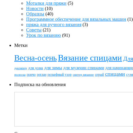
Моталки для пряжи
(5)
Новости
(10)
Образцы
(40)
Программное обеспечение для вязальных машин
(1)
пряжа для ручного вязания
(3)
Советы
(21)
Урок по вязанию
(91)
Метки
Вязание спицами
Весна-осень
Для
для зимы
для мужчин спицами
для начинающ
для дома
джемпер
спицами
пончо
реглан
рельефный узор
серый
сум
полоска
свитер вязание
Подписка на обновления