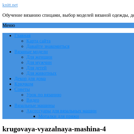
knitt.net
Обучение вязанию спицами, выбор моделей вязаной одежды, де
Меню
Главная
Карта сайта
Давайте знакомиться
Вязаные модели
Для женщин
Для мужчин
Для детей
Для животных
Декор для дома
Крючком
Советы
Урок по вязанию
Видео
Вязальные машины
Аксессуары для вязальных машин
Моталки для пряжи
krugovaya-vyazalnaya-mashina-4