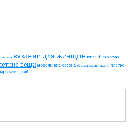
вязание для женщин
вязаный аксессуар
й
болеро
летние вещи
модели вне сезона
платье
пальто
образец вязания
шарф
яркий
юбка