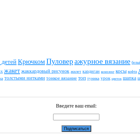
ажурное вязание
Пуловер
Крючком
 детей
белы
жакет
жаккардовый рисунок
косы
их
кардиган
жилет
комплект
кофта
топ
толстыми нитками
шапка
тонкое вязание
урок
туника
ка
цветок
Введите ваш email: