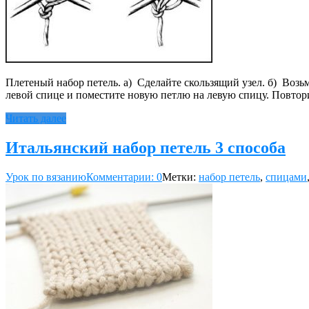
Плетеный набор петель. а) Сделайте скользящий узел. б) Возь
левой спице и поместите новую петлю на левую спицу. Повтори
Читать далее
Итальянский набор петель 3 способа
Урок по вязанию
Комментарии: 0
Метки:
набор петель
,
спицами