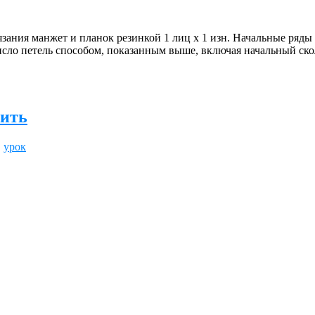
 вязания манжет и планок резинкой 1 лиц х 1 изн. Начальные р
сло петель способом, показанным выше, включая начальный скол
нить
,
урок