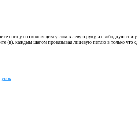
мите спицу со скользящим узлом в левую руку, а свободную спи
те (в), каждым шагом провязывая лицевую петлю в только что сд
,
урок