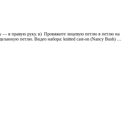
цу — в правую руку. в) Провяжите лицевую петлю в петлю на
еланную петлю. Видео набора: knitted cast-on (Nancy Bush) …