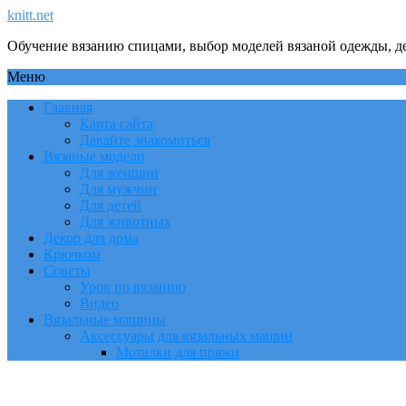
knitt.net
Обучение вязанию спицами, выбор моделей вязаной одежды, де
Меню
Главная
Карта сайта
Давайте знакомиться
Вязаные модели
Для женщин
Для мужчин
Для детей
Для животных
Декор для дома
Крючком
Советы
Урок по вязанию
Видео
Вязальные машины
Аксессуары для вязальных машин
Моталки для пряжи