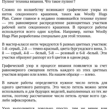
Пулинг техника вязания. Что такое пулинг?
Словно по волшебству возникают графические узоры из
ниток секционного крашения, таких как Woolly Hugs
Plan. Самое главное в недавно появившейся технике пулинг
— это равномерное распределение разноцветных участков
рабочей нити секционного крашения. В процессе работы
используется всего один клубок. Например, нитки Woolly
Hugs Plan разработаны специально для этой техники.
В мастер-классе нити чередуются 6 разных цветных участков:
1-й -серый, 2-й — темно-красный, цвета бургундского вина, 3-
й — серый, 4-й — белый, 5-й — розовый и 6-й -белый. Эти
участки образуют раппорт из 6 цветов в одном ряду.
Графический узор в процессе вязания появляется за счет
равномерного смещения петель каждого из этих цветных
участков вправо или влево. На нашем образце — влево.
В начале работы определяется нужное число петель для
одного цветового раппорта. Это число петель можно затем
использовать и для будущих моделей, выполненных из тех же
ниток, поэтому рассчитанное число петель лучше всего где-
либо зафиксировать.
Узор выполняется довольно просто, тем не менее вам