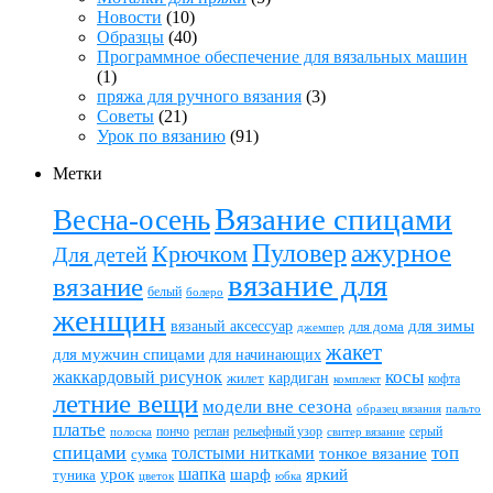
Новости
(10)
Образцы
(40)
Программное обеспечение для вязальных машин
(1)
пряжа для ручного вязания
(3)
Советы
(21)
Урок по вязанию
(91)
Метки
Вязание спицами
Весна-осень
ажурное
Пуловер
Крючком
Для детей
вязание для
вязание
белый
болеро
женщин
вязаный аксессуар
для зимы
для дома
джемпер
жакет
для мужчин спицами
для начинающих
жаккардовый рисунок
косы
кардиган
жилет
комплект
кофта
летние вещи
модели вне сезона
пальто
образец вязания
платье
пончо
реглан
рельефный узор
серый
полоска
свитер вязание
спицами
топ
толстыми нитками
тонкое вязание
сумка
шапка
шарф
яркий
урок
туника
цветок
юбка