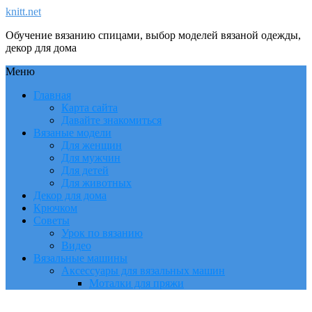
knitt.net
Обучение вязанию спицами, выбор моделей вязаной одежды,
декор для дома
Меню
Главная
Карта сайта
Давайте знакомиться
Вязаные модели
Для женщин
Для мужчин
Для детей
Для животных
Декор для дома
Крючком
Советы
Урок по вязанию
Видео
Вязальные машины
Аксессуары для вязальных машин
Моталки для пряжи