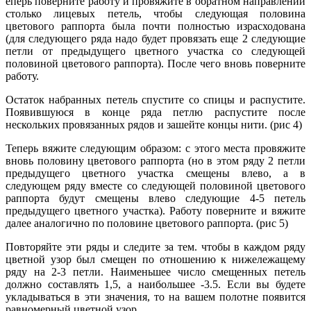
еперь поверните работу и провяжите в обратном направлении
столько лицевых петель, чтобы следующая половина
цветового раппорта была почти полностью израсходована
(для следующего ряда надо будет провязать еще 2 следующие
петли от предыдущего цветного участка со следующей
половиной цветового раппорта). После чего вновь поверните
работу.
Остаток набранных петель спустите со спицы и распустите.
Появившуюся в конце ряда петлю распустите после
нескольких провязанных рядов и зашейте концы нити. (рис 4)
Теперь вяжите следующим образом: с этого места провяжите
вновь половину цветового раппорта (но в этом ряду 2 петли
предыдущего цветного участка смещены влево, а в
следующем ряду вместе со следующей половиной цветового
раппорта будут смещены влево следующие 4-5 петель
предыдущего цветного участка). Работу поверните и вяжите
далее аналогично по половине цветового раппорта. (рис 5)
Повторяйте эти ряды и следите за тем. чтобы в каждом ряду
цветной узор был смещен по отношению к нижележащему
ряду на 2-3 петли. Наименьшее число смещенных петель
должно составлять 1,5, а наибольшее -3.5. Если вы будете
укладываться в эти значения, то на вашем полотне появится
равномерный цветной узор.