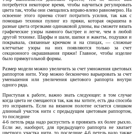
потребуется некоторое время, чтобы научиться регулировать
цвета так, чтобы они смещались вправо-влево равномерно. На
освоение этого приема стоит потратить усилия, так как с
помощью техники пулинг из пряжи, которая окрашена в
разные цвета отрезками одинаковой длины, вы сможете вязать
графические узоры намного быстрее и легче, чем в любой
другой технике. Шарфы и шали, шапки и жакеты, подушки и
покрывала, связанные крючком и на спицах, — сложные
клетчатые узоры на них появляются только за счет
секционного окрашивания пряжи! Главное, чтобы изделие
было прямоугольной формы.
Размер модели можно увеличить за счет умножения цветовых
раппортов нити. Узор можно бесконечно варьировать за счет
уменьшения или увеличения цветового раппорта внутри
одного ряда.
Приступая к работе, важно знать следующее: в том случае
когда цвета не смещаются так, как вы хотите, есть два способа
это исправить. Если на вязаном полотне остается слишком
длинный участок нити с предыдущим цветовым раппортом,
то последние
4-6 петель ряда надо распустить и провязать их более рыхло.
Если же, наоборот, для предыдущего раппорта не хватает
цветного участка нити, то последние 4-6 петель надо также