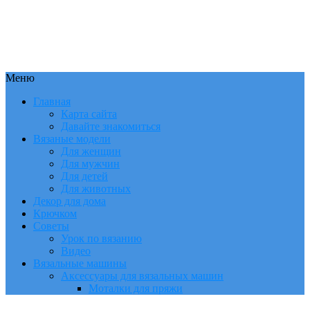
Меню
Главная
Карта сайта
Давайте знакомиться
Вязаные модели
Для женщин
Для мужчин
Для детей
Для животных
Декор для дома
Крючком
Советы
Урок по вязанию
Видео
Вязальные машины
Аксессуары для вязальных машин
Моталки для пряжи