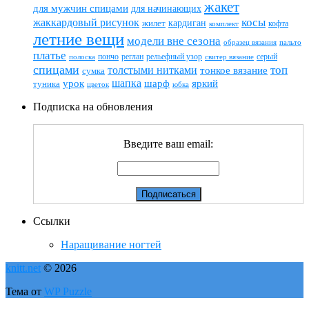
жакет
для мужчин спицами
для начинающих
жаккардовый рисунок
косы
кардиган
жилет
комплект
кофта
летние вещи
модели вне сезона
пальто
образец вязания
платье
пончо
реглан
рельефный узор
серый
полоска
свитер вязание
спицами
топ
толстыми нитками
тонкое вязание
сумка
шапка
шарф
яркий
урок
туника
цветок
юбка
Подписка на обновления
Введите ваш email:
Ссылки
Наращивание ногтей
knitt.net
© 2026
Тема от
WP Puzzle