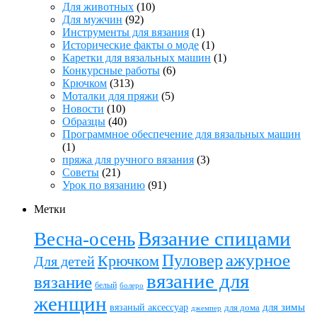
Для животных
(10)
Для мужчин
(92)
Инструменты для вязания
(1)
Исторические факты о моде
(1)
Каретки для вязальных машин
(1)
Конкурсные работы
(6)
Крючком
(313)
Моталки для пряжи
(5)
Новости
(10)
Образцы
(40)
Программное обеспечение для вязальных машин
(1)
пряжа для ручного вязания
(3)
Советы
(21)
Урок по вязанию
(91)
Метки
Вязание спицами
Весна-осень
ажурное
Пуловер
Крючком
Для детей
вязание для
вязание
белый
болеро
женщин
вязаный аксессуар
для зимы
для дома
джемпер