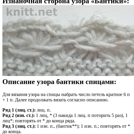
Изнаночная сторона узора «Бантики»:
Описание узора бантики спицами:
Для вязания узора на спицы набрать число петель кратное 6 п
+ 1 п. Далее продолжать вязать согласно описанию.
Ряд 1 (лиц. ст.):
лиц. п.
Ряд 2 (изн. ст.):
1 лиц, * (3 накида 1 лиц. п поторить 5 раз), 1
лиц*; повторять от * до конца ряда.
Ряд 3 (лиц. ст.):
1 изн. п., (бантик**); 1 изн. п.; повторять от *
до конца.