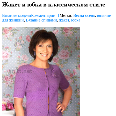
Жакет и юбка в классическом стиле
Вязаные модели
Комментарии: 1
Метки:
Весна-осень
,
вязание
для женщин
,
Вязание спицами
,
жакет
,
юбка