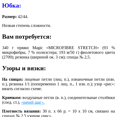
Юбка:
Размер:
42/44.
Низкая степень сложности.
Вам потребуется:
340 г пряжи Magic «MICROFIBRE STRETCH» (93 %
микрофибры, 7 % полиэстера; 193 м/50 г) фиолетового цвета
(2709); резинка (шириной ок. 3 см); спицы № 2,5.
Узоры и вязки:
На спицах:
лицевые петли (лиц. п.), изнаночные петли (изн.
п.), резинка 1/1 (попеременно 1 лиц. п., 1 изн. п.); узор «рис»:
вязать согласно схеме.
Крючком:
воздушные петли (в. п.), соединительные столбики
(соед. ст.),
«рачий шаг».
Плотность вязания:
30 п. х 66 р. = 10 х 10 см, связано на
спицах № 2,5 узором «рис».