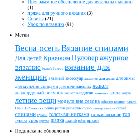
Программное обеспечение для вязальных машин
(1)
пряжа для ручного вязания
(3)
Советы
(21)
Урок по вязанию
(91)
Метки
Вязание спицами
Весна-осень
ажурное
Пуловер
Крючком
Для детей
вязание для
вязание
белый
болеро
женщин
вязаный аксессуар
для зимы
для дома
джемпер
жакет
для мужчин спицами
для начинающих
жаккардовый рисунок
косы
кардиган
жилет
комплект
кофта
летние вещи
модели вне сезона
пальто
образец вязания
платье
пончо
реглан
рельефный узор
серый
полоска
свитер вязание
спицами
топ
толстыми нитками
тонкое вязание
сумка
шапка
шарф
яркий
урок
туника
цветок
юбка
Подписка на обновления