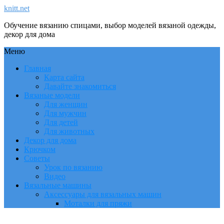
knitt.net
Обучение вязанию спицами, выбор моделей вязаной одежды,
декор для дома
Меню
Главная
Карта сайта
Давайте знакомиться
Вязаные модели
Для женщин
Для мужчин
Для детей
Для животных
Декор для дома
Крючком
Советы
Урок по вязанию
Видео
Вязальные машины
Аксессуары для вязальных машин
Моталки для пряжи