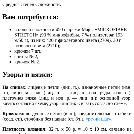
Средняя степень сложности.
Вам потребуется:
в общей сложности 450 г пряжи Magic «MICROFIBRE
STRETCH» (93 % микрофибры, 7 % полиэстера; 193
м/50 г), из них: 420 г фиолетового цвета (2709), 30 г
розового цвета (2710);
крючки 7 шт.;
спицы № 2;
крючок № 2.
Узоры и вязки:
На спицах:
лицевые петли (лиц. п.), изнаночные петли (изн.
п.), лицевая гладь (лиц. р. — лиц. п., изн. ряды -изн. п.),
платочная вязка (лиц. и изн. р. — лиц. п.); основной узор:
вязать согласно схеме; узор «листик»: вязать согласно схеме.
Крючком:
воздушные петли (в. п.), соединительные столбики
(соед. ст.), столбики без накида (ст. б/н),
«рачий шаг»
.
Плотность вязания:
32 п. х 50 р. = 10 х 10 см, связано на