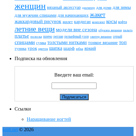
женщин
вязаный аксессуар
для зимы
для дома
джемпер
жакет
для мужчин спицами
для начинающих
жаккардовый рисунок
косы
кардиган
жилет
комплект
кофта
летние вещи
модели вне сезона
пальто
образец вязания
платье
пончо
реглан
рельефный узор
серый
полоска
свитер вязание
спицами
топ
толстыми нитками
тонкое вязание
сумка
шапка
шарф
яркий
урок
туника
цветок
юбка
Подписка на обновления
Введите ваш email:
Ссылки
Наращивание ногтей
knitt.net
© 2026