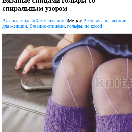
Вязаные спицами гольфы со
спиральным узором
Вязаные модели
Комментарии: 0
Метки:
Весна-осень
,
вязание
для женщин
,
Вязание спицами
,
гольфы
,
по косой