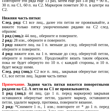
Повторите эти ряда еще 13 раз, затем еще раз 1-й ряд = 90 п.,
30 п. на С1, 60 п. на С2. Маркером пометьте 30 п. в центре на
С2.
Нижняя часть пятки:
След. ряд:
С1 все лиц., далее эти петли не провязывайте, а
вяжите только пятку укороченными рядами на С2 след.
образом:
1 ряд (лиц.):
44 лиц., оберните и поверните.
2 ряд:
28 изн., оберните и поверните.
3 ряд:
вяжите лиц. на 1 п. меньше до след. обернутой петли,
оберните и поверните.
4 ряд:
вяжите изн. на 1 п. меньше до след. обернутой петли,
оберните и поверните. Продолжайте вязать таким образом,
пока не будет обернуто по 10 п. с каждой стороны, и 10 п.
будет между ними.
След. ряд (лиц.):
С2 все п. лиц., закрывая обернутые петли;
С1, все петли лиц. Задняя часть пятки
Примечание.
Задняя часть пятки вяжется поворотными
рядами на С2. А петли на С1 не провязываются.
1 ряд (лиц.):
44 лиц. (до 1 п. перед маркером) закрывая
оставшиеся обернутые петли, удалите маркер, оставшиеся
петли, удалите маркер, протяжка, поверните вязание.
2 ряд:
*Снимите 1 п., 1 изн.; повторите от * до 1 п. перед