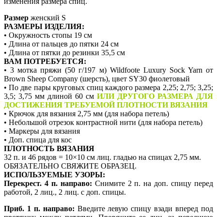
изменения размера спиц.
Размер
женский S
РАЗМЕРЫ ИЗДЕЛИЯ:
• Окружность стопы 19 см
• Длина от пальцев до пятки 24 см
• Длина от пятки до резинки 35,5 см
ВАМ ПОТРЕБУЕТСЯ:
• 3 мотка пряжи (50 г/197 м) Wildfoote Luxury Sock Yarn от
Brown Sheep Company (шерсть), цвет SY30 фиолетовый
• По две пары круговых спиц каждого размера 2,25; 2,75; 3,25;
3,5; 3,75 мм длиной 60 см
ИЛИ ДРУГОГО РАЗМЕРА ДЛЯ
ДОСТИЖЕНИЯ ТРЕБУЕМОЙ ПЛОТНОСТИ ВЯЗАНИЯ
• Крючок для вязания 2,75 мм (для набора петель)
• Небольшой отрезок контрастной нити (для набора петель)
• Маркеры для вязания
• Доп. спица для кос
ПЛОТНОСТЬ ВЯЗАНИЯ
32 п. и 46 рядов = 10×10 см лиц. гладью на спицах 2,75 мм.
ОБЯЗАТЕЛЬНО СВЯЖИТЕ ОБРАЗЕЦ.
ИСПОЛЬЗУЕМЫЕ УЗОРЫ:
Перекрест. 4 п. направо:
Снимите 2 п. на доп. спицу перед
работой, 2 лиц., 2 лиц. с доп. спицы.
Приб. 1 п. направо:
Введите левую спицу взади вперед под