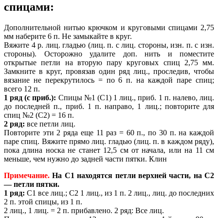
спицами:
Дополнительной нитью крючком и круговыми спицами 2,75
мм наберите 6 п. Не замыкайте в круг.
Вяжите 4 р. лиц. гладью (лиц. п. с лиц. стороны, изн. п. с изн.
стороны). Осторожно удалите доп. нить и поместите
открытые петли на вторую пару круговых спиц 2,75 мм.
Замкните в круг, провязав один ряд лиц., проследив, чтобы
вязание не перекрутилось = по 6 п. на каждой паре спиц;
всего 12 п.
1 ряд (с приб.):
Спицы №1 (C1) 1 лиц., приб. 1 п. налево, лиц.
до последней п., приб. 1 п. направо, 1 лиц.; повторите для
спиц №2 (С2) = 16 п.
2 ряд:
все петли лиц.
Повторите эти 2 ряда еще 11 раз = 60 п., по 30 п. на каждой
паре спиц. Вяжите прямо лиц. гладью (лиц. п. в каждом ряду),
пока длина носка не станет 12,5 см от начала, или на 11 см
меньше, чем нужно до задней части пятки. Клин
Примечание.
На С1 находятся петли верхней части, на С2
— петли пятки.
1 ряд:
С1 все лиц.; С2 1 лиц., из 1 п. 2 лиц., лиц. до последних
2 п. этой спицы, из 1 п.
2 лиц., 1 лиц. = 2 п. прибавлено. 2 ряд: Все лиц.