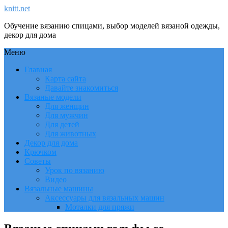
knitt.net
Обучение вязанию спицами, выбор моделей вязаной одежды,
декор для дома
Меню
Главная
Карта сайта
Давайте знакомиться
Вязаные модели
Для женщин
Для мужчин
Для детей
Для животных
Декор для дома
Крючком
Советы
Урок по вязанию
Видео
Вязальные машины
Аксессуары для вязальных машин
Моталки для пряжи