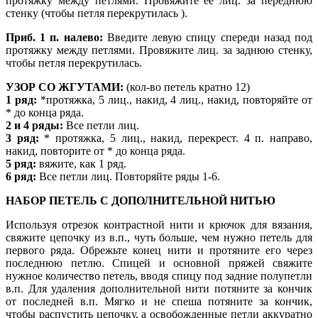
протяжку между петлями. Провяжите ее лиц. за переднюю
стенку (чтобы петля перекрутилась ).
Приб. 1 п. налево:
Введите левую спицу спереди назад под
протяжку между петлями. Провяжите лиц. за заднюю стенку,
чтобы петля перекрутилась.
УЗОР СО ЖГУТАМИ:
(кол-во петель кратно 12)
1 ряд:
*протяжка, 5 лиц., накид, 4 лиц., накид, повторяйте от
* до конца ряда.
2 и 4 ряды:
Все петли лиц.
3 ряд:
* протяжка, 5 лиц., накид, перекрест.
4 п. направо,
накид, повторите от * до конца ряда.
5 ряд:
вяжите, как 1 ряд.
6 ряд:
Все петли лиц. Повторяйте ряды 1-6.
НАБОР ПЕТЕЛЬ С ДОПОЛНИТЕЛЬНОЙ НИТЬЮ
Используя отрезок контрастной нити и крючок для вязания,
свяжите цепочку из в.п., чуть больше, чем нужно петель для
первого ряда. Обрежьте конец нити и протяните его через
последнюю петлю. Спицей и основной пряжей свяжите
нужное количество петель, вводя спицу под задние полупетли
в.п. Для удаления дополнительной нити потяните за кончик
от последней в.п. Мягко и не спеша потяните за кончик,
чтобы распустить цепочку, а освобожденные петли аккуратно