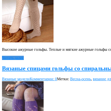
Высокие ажурные гольфы. Теплые и мягкие ажурные гольфы согр
Читать далее
Вязаные спицами гольфы со спиральн
Вязаные модели
Комментарии: 0
Метки:
Весна-осень
,
вязание д