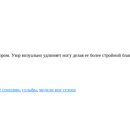
ром. Узор визуально удлиняет ногу делая ее более стройной бла
е спицами
,
гольфы
,
модели вне сезона