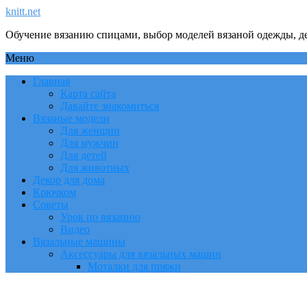
knitt.net
Обучение вязанию спицами, выбор моделей вязаной одежды, де
Меню
Главная
Карта сайта
Давайте знакомиться
Вязаные модели
Для женщин
Для мужчин
Для детей
Для животных
Декор для дома
Крючком
Советы
Урок по вязанию
Видео
Вязальные машины
Аксессуары для вязальных машин
Моталки для пряжи