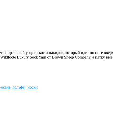
спиральный узор из кос и накидов, который идет по ноге вверх.
Wildfoote Luxury Sock Yarn от Brown Sheep Company, а пятку вы
-осень
,
гольфы
,
носки