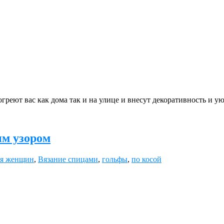
еют вас как дома так и на улице и внесут декоративность и уют
ым узором
ля женщин
,
Вязание спицами
,
гольфы
,
по косой