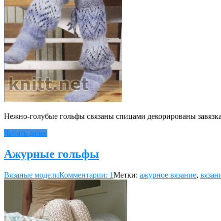
Нежно-голубые гольфы связаны спицами декорированы завязкам
Читать далее
Ажурные гольфы
Вязаные модели
Комментарии: 1
Метки:
ажурное вязание
,
вязан