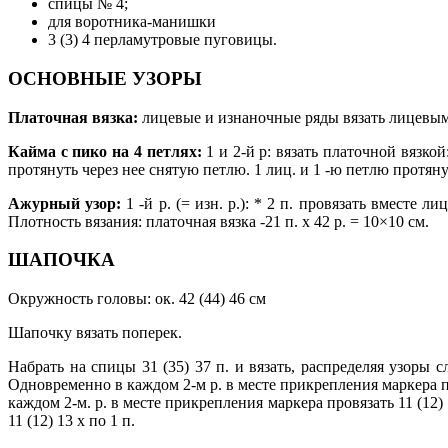
спицы № 4;
для воротника-манишки
3 (3) 4 перламутровые пуговицы.
ОСНОВНЫЕ УЗОРЫ
Платочная вязка:
лицевые и изнаночные ряды вязать лицевы
Кайма с пико на 4 петлях:
1 и 2-й р: вязать платочной вязкой:
протянуть через нее снятую петлю. 1 лиц. и 1 -ю петлю протяну
Ажурный узор:
1 -й р. (= изн. р.): * 2 п. провязать вместе л
Плотность вязания: платочная вязка -21 п. х 42 р. = 10×10 см.
ШАПОЧКА
Окружность головы: ок. 42 (44) 46 см
Шапочку вязать поперек.
Набрать на спицы 31 (35) 37 п. и вязать, распределяя узоры 
Одновременно в каждом 2-м р. в месте прикрепления маркера приб
каждом 2-м. р. в месте прикрепления маркера провязать 11 (12)
11 (12) 13 х по 1 п.