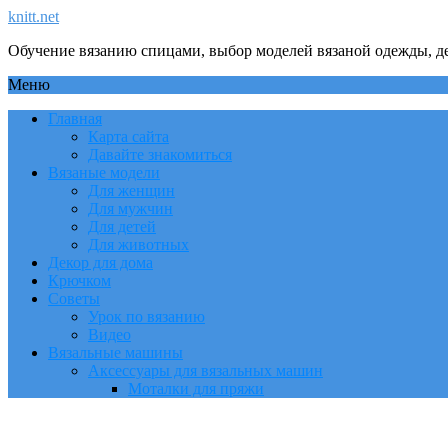
knitt.net
Обучение вязанию спицами, выбор моделей вязаной одежды, де
Меню
Главная
Карта сайта
Давайте знакомиться
Вязаные модели
Для женщин
Для мужчин
Для детей
Для животных
Декор для дома
Крючком
Советы
Урок по вязанию
Видео
Вязальные машины
Аксессуары для вязальных машин
Моталки для пряжи