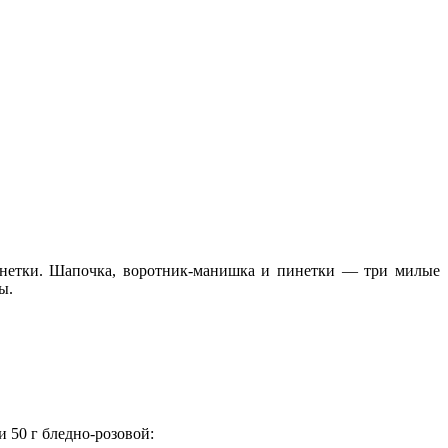
нетки. Шапочка, воротник-манишка и пинетки — три милые
ы.
и 50 г бледно-розовой: