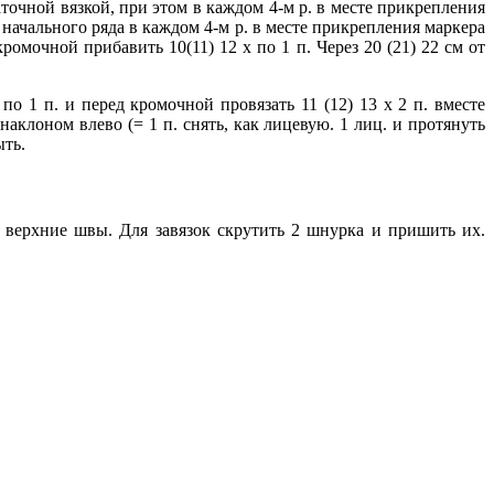
аточной вязкой, при этом в каждом 4-м р. в месте прикрепления
от начального ряда в каждом 4-м р. в месте прикрепления маркера
кромочной прибавить 10(11) 12 х по 1 п. Через 20 (21) 22 см от
по 1 п. и перед кромочной провязать 11 (12) 13 х 2 п. вместе
 наклоном влево (= 1 п. снять, как лицевую. 1 лиц. и протянуть
ыть.
 верхние швы. Для завязок скрутить 2 шнурка и пришить их.