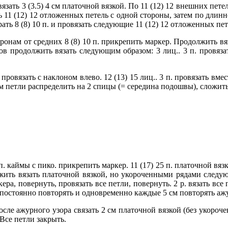
язать 3 (3.5) 4 см платочной вязкой. По 11 (12) 12 внешних петел
 11 (12) 12 отложенных петель с одной стороны, затем по длинно
ать 8 (8) 10 п. и провязать следующие 11 (12) 12 отложенных пете
онам от средних 8 (8) 10 п. прикрепить маркер. Продолжить вяза
ов продолжить вязать следующим образом: 3 лиц.. 3 п. провязат
 п. провязать с наклоном влево. 12 (13) 15 лиц.. 3 п. провязать в
 затем петли распределить на 2 спицы (= середина подошвы), слож
п. каймы с пико. прикрепить маркер. 11 (17) 25 п. платочной вя
жить вязать платочной вязкой, но укороченными рядами следующи
кера, повернуть, провязать все петли, повернуть. 2 р. вязать все 
 р.) постоянно повторять и одновременно каждые 5 см повторять а
после ажурного узора связать 2 см платочной вязкой (без укороч
 Все петли закрыть.