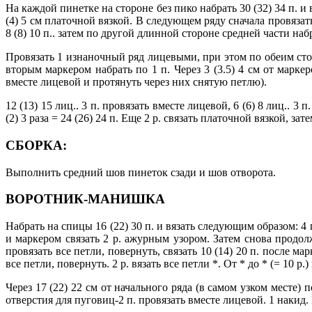
На каждой пинетке на стороне без пико набрать 30 (32) 34 п. и в
(4) 5 см платочной вязкой. В следующем ряду сначала провязать
8 (8) 10 п.. затем по другой длинной стороне средней части набр
Провязать 1 изнаночный ряд лицевыми, при этом по обеим стор
вторым маркером набрать по 1 п. Через 3 (3.5) 4 см от маркер
вместе лицевой и протянуть через них снятую петлю).
12 (13) 15 лиц.. 3 п. провязать вместе лицевой, 6 (6) 8 лиц.. 3
(2) 3 раза = 24 (26) 24 п. Еще 2 р. связать платочной вязкой,
СБОРКА:
Выполнить средний шов пинеток сзади и шов отворота.
ВОРОТНИК-МАНИШКА
Набрать на спицы 16 (22) 30 п. и вязать следующим образом: 4 
и маркером связать 2 р. ажурным узором. Затем снова продол
провязать все петли, повернуть, связать 10 (14) 20 п. после мар
все петли, повернуть. 2 р. вязать все петли *. От * до * (= 10
Через 17 (22) 22 см от начального ряда (в самом узком месте) 
отверстия для пуговиц-2 п. провязать вместе лицевой. 1 накид.