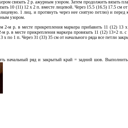
кером связать 2 р. ажурным узором. Затем продолжить вязать пл
зать 10 (11) 12 х 2 п. вместе лицевой. Через 15.5 (16.5) 17.5 см 
ак лицевую. 1 лиц. и протянуть через нее снятую петлю) и перед 
рным узором.
 2-м р. в месте прикрепления маркера прибавить 11 (12) 13 х 
2-м р. в месте прикрепления маркера провязать 11 (12) 13×2 п. с
 х по 1 п. Через 31 (33) 35 см от начального ряда все петли закр
ить начальный ряд и закрытый край = задний шов. Выполнить