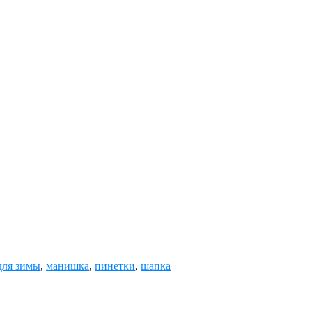
для зимы
,
манишка
,
пинетки
,
шапка