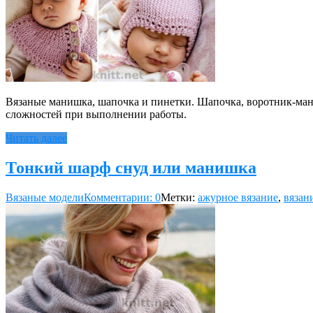
Вязаные манишка, шапочка и пинетки. Шапочка, воротник-мани
сложностей при выполнении работы.
Читать далее
Тонкий шарф снуд или манишка
Вязаные модели
Комментарии: 0
Метки:
ажурное вязание
,
вязан