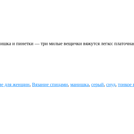
шка и пинетки — три милые вещички вяжутся легко: платочная 
ие для женщин
,
Вязание спицами
,
манишка
,
серый
,
снуд
,
тонкое 