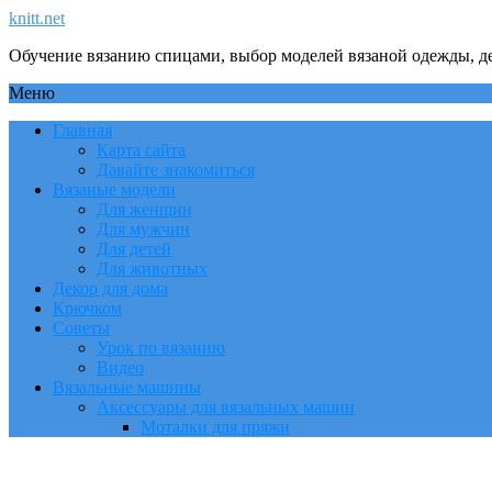
knitt.net
Обучение вязанию спицами, выбор моделей вязаной одежды, де
Меню
Главная
Карта сайта
Давайте знакомиться
Вязаные модели
Для женщин
Для мужчин
Для детей
Для животных
Декор для дома
Крючком
Советы
Урок по вязанию
Видео
Вязальные машины
Аксессуары для вязальных машин
Моталки для пряжи