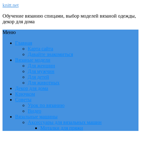
knitt.net
Обучение вязанию спицами, выбор моделей вязаной одежды,
декор для дома
Меню
Главная
Карта сайта
Давайте знакомиться
Вязаные модели
Для женщин
Для мужчин
Для детей
Для животных
Декор для дома
Крючком
Советы
Урок по вязанию
Видео
Вязальные машины
Аксессуары для вязальных машин
Моталки для пряжи