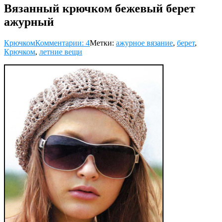
Вязанный крючком бежевый берет
ажурный
Крючком
Комментарии: 4
Метки:
ажурное вязание
,
берет
,
Крючком
,
летние вещи