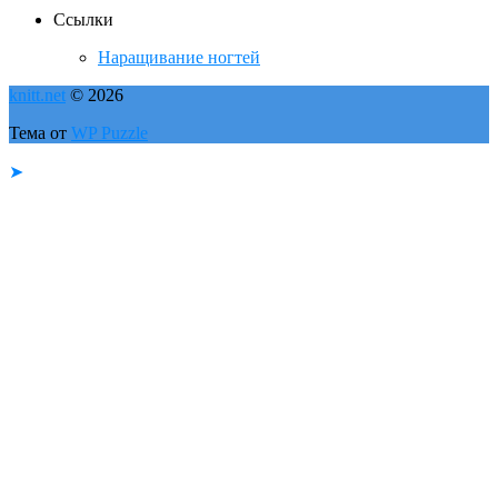
Ссылки
Наращивание ногтей
knitt.net
© 2026
Тема от
WP Puzzle
➤