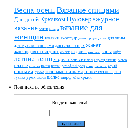
Вязание спицами
Весна-осень
ажурное
Пуловер
Крючком
Для детей
вязание для
вязание
белый
болеро
женщин
вязаный аксессуар
для зимы
для дома
джемпер
жакет
для мужчин спицами
для начинающих
жаккардовый рисунок
косы
кардиган
жилет
комплект
кофта
летние вещи
модели вне сезона
пальто
образец вязания
платье
пончо
реглан
рельефный узор
серый
полоска
свитер вязание
спицами
топ
толстыми нитками
тонкое вязание
сумка
шапка
шарф
яркий
урок
туника
цветок
юбка
Подписка на обновления
Введите ваш email: