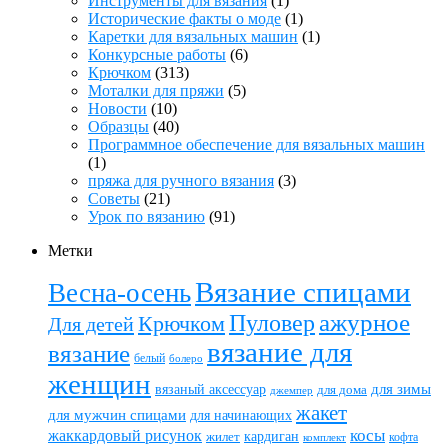
Инструменты для вязания
(1)
Исторические факты о моде
(1)
Каретки для вязальных машин
(1)
Конкурсные работы
(6)
Крючком
(313)
Моталки для пряжи
(5)
Новости
(10)
Образцы
(40)
Программное обеспечение для вязальных машин
(1)
пряжа для ручного вязания
(3)
Советы
(21)
Урок по вязанию
(91)
Метки
Вязание спицами
Весна-осень
ажурное
Пуловер
Крючком
Для детей
вязание для
вязание
белый
болеро
женщин
вязаный аксессуар
для зимы
для дома
джемпер
жакет
для мужчин спицами
для начинающих
жаккардовый рисунок
косы
кардиган
жилет
комплект
кофта