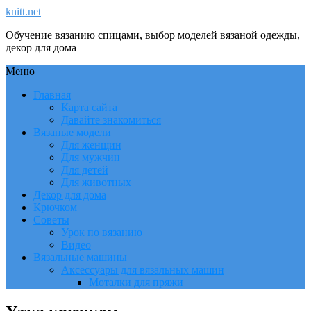
knitt.net
Обучение вязанию спицами, выбор моделей вязаной одежды,
декор для дома
Меню
Главная
Карта сайта
Давайте знакомиться
Вязаные модели
Для женщин
Для мужчин
Для детей
Для животных
Декор для дома
Крючком
Советы
Урок по вязанию
Видео
Вязальные машины
Аксессуары для вязальных машин
Моталки для пряжи