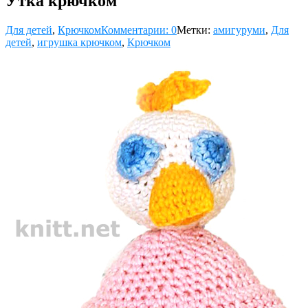
Утка крючком
Для детей
,
Крючком
Комментарии: 0
Метки:
амигуруми
,
Для
детей
,
игрушка крючком
,
Крючком