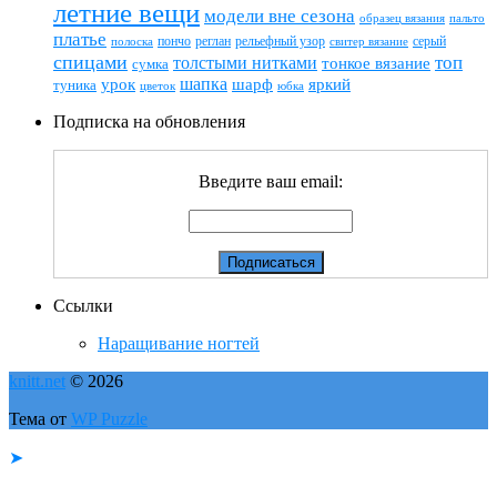
летние вещи
модели вне сезона
пальто
образец вязания
платье
пончо
реглан
рельефный узор
серый
полоска
свитер вязание
спицами
топ
толстыми нитками
тонкое вязание
сумка
шапка
шарф
яркий
урок
туника
цветок
юбка
Подписка на обновления
Введите ваш email:
Ссылки
Наращивание ногтей
knitt.net
© 2026
Тема от
WP Puzzle
➤