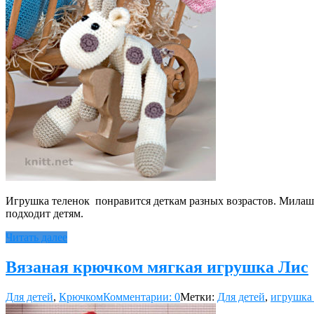
Игрушка теленок понравится деткам разных возрастов. Милаш
подходит детям.
Читать далее
Вязаная крючком мягкая игрушка Лис
Для детей
,
Крючком
Комментарии: 0
Метки:
Для детей
,
игрушка