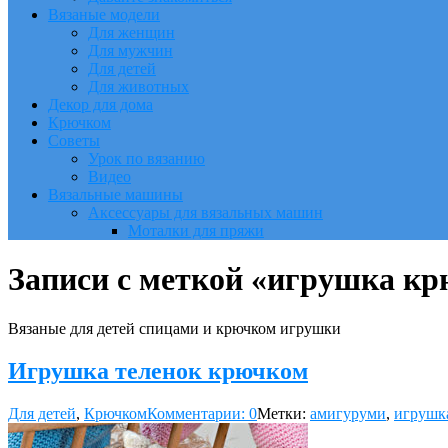
Вязаные модели
Для женщин
Для мужчин
Для детей
Для животных
Декор для дома
Крючком
Советы
Урок по вязанию
Видео
Вязальные машины
Аксессуары для вязальных машин
Моталки для пряжи
Записи с меткой «игрушка к
Вязаные для детей спицами и крючком игрушки
Игрушка теленок крючком
Для детей
,
Крючком
Комментарии: 0
Метки:
амигуруми
,
игрушк