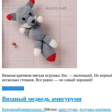
Вязаная крючком мягкая игрушка Лис — маленький. Но верный д
не­сколько стежков. Все равно — он самый хороший!
Читать далее
Вязаный медведь амигуруми
Крючком
Комментарии: 0
Метки:
амигуруми
,
игрушка крючком