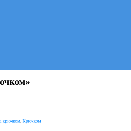
рючком»
а крючком
,
Крючком