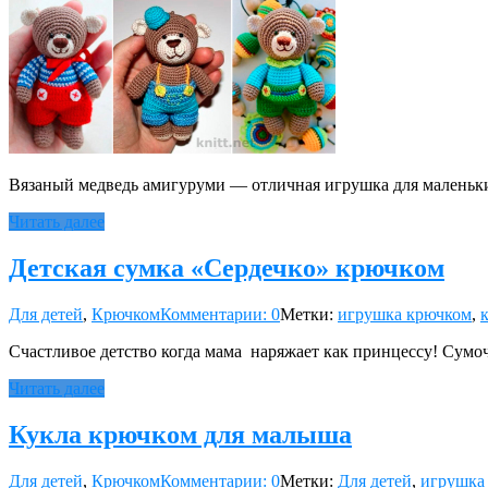
Вязаный медведь амигуруми — отличная игрушка для маленьки
Читать далее
Детская сумка «Сердечко» крючком
Для детей
,
Крючком
Комментарии: 0
Метки:
игрушка крючком
,
Счастливое детство когда мама наряжает как принцессу! Сумоч
Читать далее
Кукла крючком для малыша
Для детей
,
Крючком
Комментарии: 0
Метки:
Для детей
,
игрушка