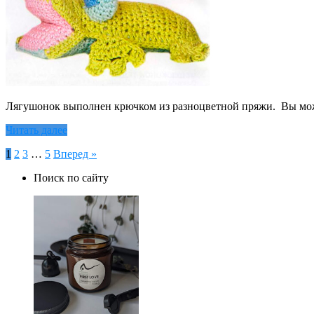
Лягушонок выполнен крючком из разноцветной пряжи. Вы може
Читать далее
Пагинация
1
2
3
…
5
Вперед »
записей
Поиск по сайту