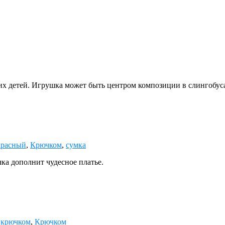
х детей. Игрушка может быть центром композиции в слингобус
красный
,
Крючком
,
сумка
ка дополнит чудесное платье.
 крючком
,
Крючком