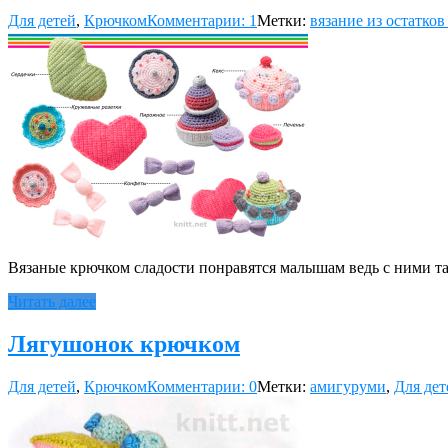
Для детей
,
Крючком
Комментарии: 1
Метки:
вязание из остатков
Вязаные крючком сладости понравятся малышам ведь с ними так
Читать далее
Лягушонок крючком
Для детей
,
Крючком
Комментарии: 0
Метки:
амигуруми
,
Для дет