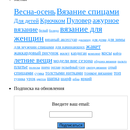
Вязание спицами
Весна-осень
ажурное
Пуловер
Крючком
Для детей
вязание для
вязание
белый
болеро
женщин
вязаный аксессуар
для зимы
для дома
джемпер
жакет
для мужчин спицами
для начинающих
жаккардовый рисунок
косы
кардиган
жилет
комплект
кофта
летние вещи
модели вне сезона
пальто
образец вязания
платье
пончо
реглан
рельефный узор
серый
полоска
свитер вязание
спицами
топ
толстыми нитками
тонкое вязание
сумка
шапка
шарф
яркий
урок
туника
цветок
юбка
Подписка на обновления
Введите ваш email: