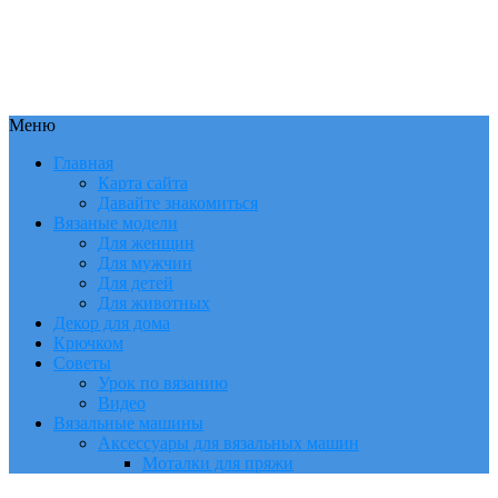
Меню
Главная
Карта сайта
Давайте знакомиться
Вязаные модели
Для женщин
Для мужчин
Для детей
Для животных
Декор для дома
Крючком
Советы
Урок по вязанию
Видео
Вязальные машины
Аксессуары для вязальных машин
Моталки для пряжи