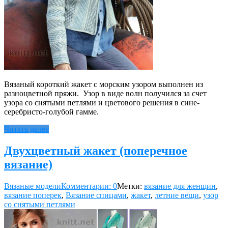
Вязаный короткий жакет с морским узором выполнен из
разноцветной пряжи. Узор в виде волн получился за счет
узора со снятыми петлями и цветового решения в сине-
серебристо-голубой гамме.
Читать далее
Двухцветный жакет (поперечное
вязание)
Вязаные модели
Комментарии: 0
Метки:
вязание для женщин
,
вязание поперек
,
Вязание спицами
,
жакет
,
летние вещи
,
узор
со снятыми петлями