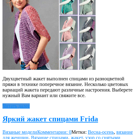
Двухцветный жакет выполнен спицами из разноцветной
пряжи в технике поперечное вязание. Несколько цветовых
вариаций жакета передают различные настроения. Выберете
нужный Вам вариант или свяжите все.
Читать далее
Яркий жакет спицами Frida
Вязаные модели
Комментарии: 0
Метки:
Весна-осень
,
вязание
для женщин
,
Вязание спицами
,
жакет
,
узор со снятыми