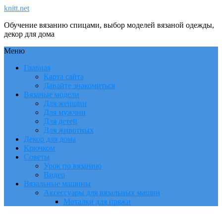
knitt.net
Обучение вязанию спицами, выбор моделей вязаной одежды,
декор для дома
Меню
Главная
Карта сайта
Давайте знакомиться
Вязаные модели
Для женщин
Для мужчин
Для детей
Для животных
Декор для дома
Крючком
Советы
Урок по вязанию
Видео
Вязальные машины
Аксессуары для вязальных машин
Моталки для пряжи