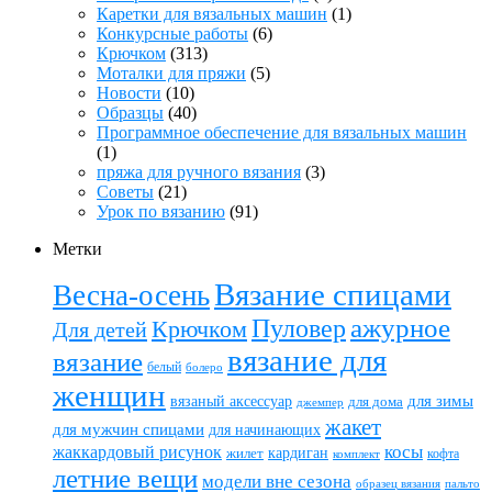
Каретки для вязальных машин
(1)
Конкурсные работы
(6)
Крючком
(313)
Моталки для пряжи
(5)
Новости
(10)
Образцы
(40)
Программное обеспечение для вязальных машин
(1)
пряжа для ручного вязания
(3)
Советы
(21)
Урок по вязанию
(91)
Метки
Вязание спицами
Весна-осень
ажурное
Пуловер
Крючком
Для детей
вязание для
вязание
белый
болеро
женщин
вязаный аксессуар
для зимы
для дома
джемпер
жакет
для мужчин спицами
для начинающих
жаккардовый рисунок
косы
кардиган
жилет
комплект
кофта
летние вещи
модели вне сезона
пальто
образец вязания