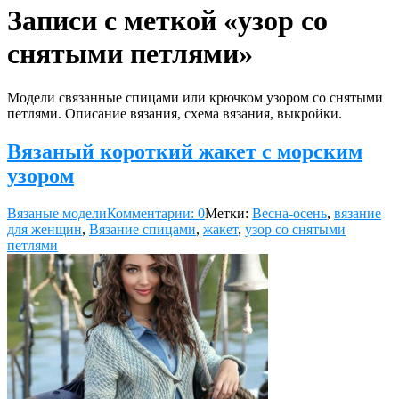
Записи с меткой «узор со
снятыми петлями»
Модели связанные спицами или крючком узором со снятыми
петлями. Описание вязания, схема вязания, выкройки.
Вязаный короткий жакет с морским
узором
Вязаные модели
Комментарии: 0
Метки:
Весна-осень
,
вязание
для женщин
,
Вязание спицами
,
жакет
,
узор со снятыми
петлями