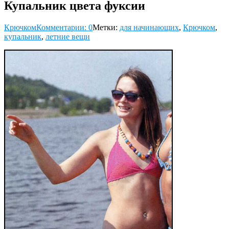
Купальник цвета фуксии
Крючком
Комментарии: 0
Метки:
для начинающих
,
Крючком
,
купальник
,
летние вещи