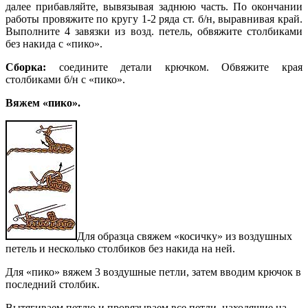
далее прибавляйте, вывязывая заднюю часть. По окончании
работы провяжите по кругу 1-2 ряда ст. б/н, выравнивая край.
Выполните 4 завязки из возд. петель, обвяжите столбиками
без накида с «пико».
Сборка:
соедините детали крючком. Обвяжите края
столбиками б/н с «пико».
Вяжем «пико».
Для образца свяжем «косичку» из воздушных
петель и несколько столбиков без накида на ней.
Для «пико» вяжем 3 воздушные петли, затем вводим крючок в
последний столбик.
Вытягиваем петлю и провязываем все петли, находящие на