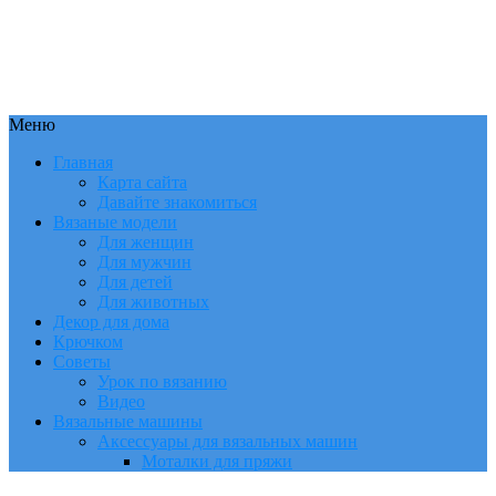
Меню
Главная
Карта сайта
Давайте знакомиться
Вязаные модели
Для женщин
Для мужчин
Для детей
Для животных
Декор для дома
Крючком
Советы
Урок по вязанию
Видео
Вязальные машины
Аксессуары для вязальных машин
Моталки для пряжи