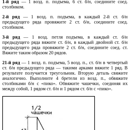
1-й ряд
— 1 возд. п. подъема, 6 ст. б/н, соедините соед.
столбиком.
2-й ряд
— 1 возд. п. подъема, в каждый 2-й ст. б/н
предыдущего ряда провяжите 2 ст. б/н, соедините соед.
столбиком.
3-й ряд
— 1 возд. петля подъема, в каждый ст. б/н
предыдущего ряда вяжите ст. б/н, в каждый двойной ст. б/н
предыдущего ряда провяжите 2 ст. б/н, соедините соед. ст.
Вяжите таким образом 20 рядов.
21-й ряд
— 1 возд. п. подъема, 5 возд. п., ст. б/н в четвертый
ст. б/н предыдущего ряда — такими арками вяжите 1 ряд. В
результате получается треугольник. Вторую деталь свяжите
аналогично. Выполните 4 бретели из возд. п., обвяжите
столбиками б/н с «пико». Обвяжите чашечки, соединяя их
между собой, 1 рядом ст. б/н и 1 рядом ст. б/н с «пико».