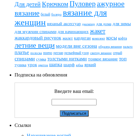
ажурное
Пуловер
Крючком
Для детей
вязание для
вязание
белый
болеро
женщин
вязаный аксессуар
для зимы
для дома
джемпер
жакет
для мужчин спицами
для начинающих
жаккардовый рисунок
косы
кардиган
жилет
комплект
кофта
летние вещи
модели вне сезона
пальто
образец вязания
платье
пончо
реглан
рельефный узор
серый
полоска
свитер вязание
спицами
топ
толстыми нитками
тонкое вязание
сумка
шапка
шарф
яркий
урок
туника
цветок
юбка
Подписка на обновления
Введите ваш email:
Ссылки
Наращивание ногтей