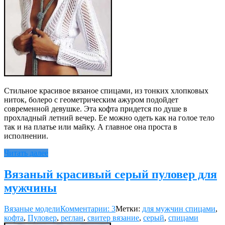
Стильное красивое вязаное спицами, из тонких хлопковых
ниток, болеро с геометрическим ажуром подойдет
современной девушке. Эта кофта придется по душе в
прохладный летний вечер. Ее можно одеть как на голое тело
так и на платье или майку. А главное она проста в
исполнении.
Читать далее
Вязаный красивый серый пуловер для
мужчины
Вязаные модели
Комментарии: 3
Метки:
для мужчин спицами
,
кофта
,
Пуловер
,
реглан
,
свитер вязание
,
серый
,
спицами