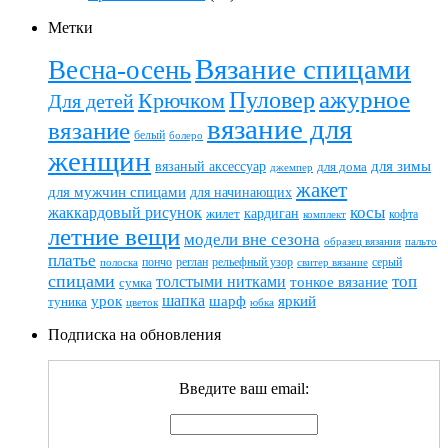
Метки
Вязание спицами
Весна-осень
ажурное
Пуловер
Крючком
Для детей
вязание для
вязание
белый
болеро
женщин
вязаный аксессуар
для зимы
для дома
джемпер
жакет
для мужчин спицами
для начинающих
жаккардовый рисунок
косы
кардиган
жилет
комплект
кофта
летние вещи
модели вне сезона
пальто
образец вязания
платье
пончо
реглан
рельефный узор
серый
полоска
свитер вязание
спицами
топ
толстыми нитками
тонкое вязание
сумка
шапка
шарф
яркий
урок
туника
цветок
юбка
Подписка на обновления
Введите ваш email: