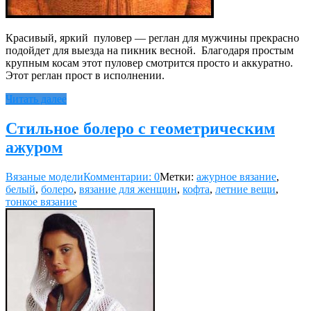
Красивый, яркий пуловер — реглан для мужчины прекрасно
подойдет для выезда на пикник весной. Благодаря простым
крупным косам этот пуловер смотрится просто и аккуратно.
Этот реглан прост в исполнении.
Читать далее
Стильное болеро с геометрическим
ажуром
Вязаные модели
Комментарии: 0
Метки:
ажурное вязание
,
белый
,
болеро
,
вязание для женщин
,
кофта
,
летние вещи
,
тонкое вязание