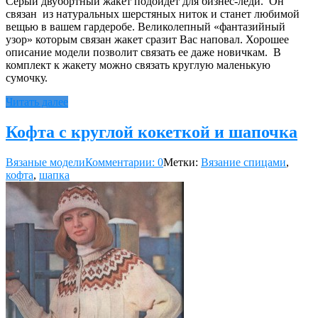
Серый двубортный жакет подойдет для бизнес-леди. Он
связан из натуральных шерстяных ниток и станет любимой
вещью в вашем гардеробе. Великолепный «фантазийный
узор» которым связан жакет сразит Вас наповал. Хорошее
описание модели позволит связать ее даже новичкам. В
комплект к жакету можно связать круглую маленькую
сумочку.
Читать далее
Кофта с круглой кокеткой и шапочка
Вязаные модели
Комментарии: 0
Метки:
Вязание спицами
,
кофта
,
шапка