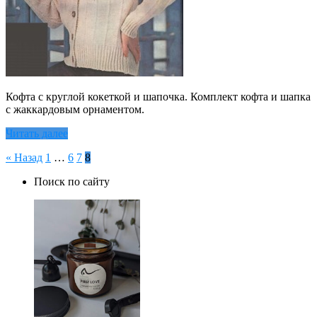
Кофта с круглой кокеткой и шапочка. Комплект кофта и шапка
с жаккардовым орнаментом.
Читать далее
Пагинация
« Назад
1
…
6
7
8
записей
Поиск по сайту