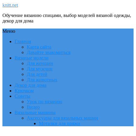
knitt.net
Обучение вязанию спицами, выбор моделей вязаной одежды,
декор для дома
Меню
Главная
Карта сайта
Давайте знакомиться
Вязаные модели
Для женщин
Для мужчин
Для детей
Для животных
Декор для дома
Крючком
Советы
Урок по вязанию
Видео
Вязальные машины
Аксессуары для вязальных машин
Моталки для пряжи