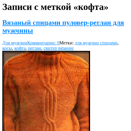
Записи с меткой «кофта»
Вязаный спицами пуловер-реглан для
мужчины
Для мужчин
Комментарии: 0
Метки:
для мужчин спицами
,
косы
,
кофта
,
реглан
,
свитер вязание