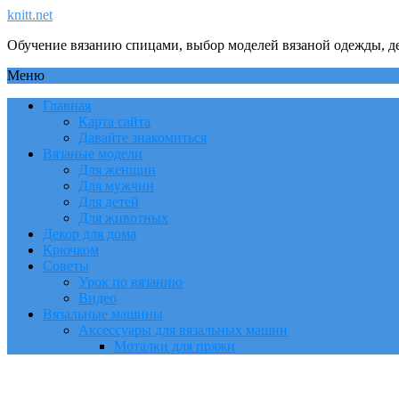
knitt.net
Обучение вязанию спицами, выбор моделей вязаной одежды, де
Меню
Главная
Карта сайта
Давайте знакомиться
Вязаные модели
Для женщин
Для мужчин
Для детей
Для животных
Декор для дома
Крючком
Советы
Урок по вязанию
Видео
Вязальные машины
Аксессуары для вязальных машин
Моталки для пряжи