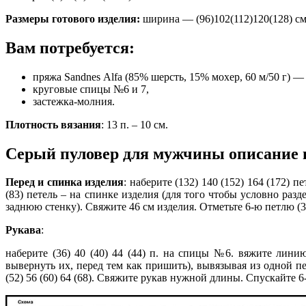
Размеры готового изделия:
ширина — (96)102(112)120(128) см,
Вам потребуется:
пряжа Sandnes Аlfa (85% шерсть, 15% мохер, 60 м/50 г) — 
круговые спицы №6 и 7,
застежка-молния.
Плотность вязания
: 13 п. – 10 см.
Серый пуловер для мужчины описание 
Перед и спинка изделия
: наберите (132) 140 (152) 164 (172) п
(83) петель – на спинке изделия (для того чтобы условно раз
заднюю стенку). Свяжите 46 см изделия. Отметьте 6-ю петлю (3
Рукава
:
наберите (36) 40 (40) 44 (44) п. на спицы №6. вяжите ли
вывернуть их, перед тем как пришить), вывязывая из одной п
(52) 56 (60) 64 (68). Свяжите рукав нужной длины. Спускайте 