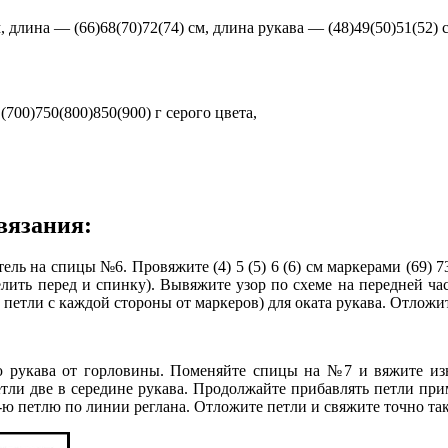
 длина — (66)68(70)72(74) см, длина рукава — (48)49(50)51(52) 
(700)750(800)850(900) г серого цвета,
вязания:
етель на спицы №6. Провяжите (4) 5 (5) 6 (6) см маркерами (69) 73
делить перед и спинку). Вывяжите узор по схеме на передней ч
 петли с каждой стороны от маркеров) для оката рукава. Отложит
нию рукава от горловины. Поменяйте спицы на №7 и вяжите и
етли две в середине рукава. Продолжайте прибавлять петли прим
6-ю петлю по линии реглана. Отложите петли и свяжите точно так