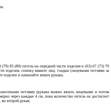
см.
 (79) 85 (89) петель на передней части изделия и (63) 67 (73) 79
асти изделия, спинку вяжите лиц. гладью (лицевыми петлями за
е изделие и начинайте вязать рукава.
знаночными петлями (рукава можно вязать лицевыми и потом
ерно через каждые 4 см, пока количество петель не достигнет
 же второй рукав.