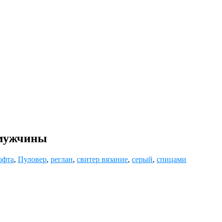
 мужчины
офта
,
Пуловер
,
реглан
,
свитер вязание
,
серый
,
спицами