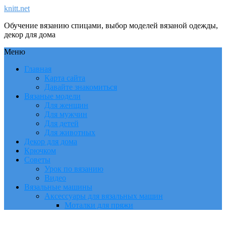
knitt.net
Обучение вязанию спицами, выбор моделей вязаной одежды,
декор для дома
Меню
Главная
Карта сайта
Давайте знакомиться
Вязаные модели
Для женщин
Для мужчин
Для детей
Для животных
Декор для дома
Крючком
Советы
Урок по вязанию
Видео
Вязальные машины
Аксессуары для вязальных машин
Моталки для пряжи