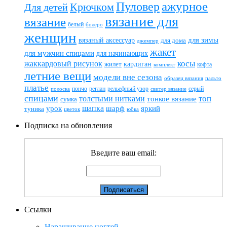
ажурное
Пуловер
Крючком
Для детей
вязание для
вязание
белый
болеро
женщин
вязаный аксессуар
для зимы
для дома
джемпер
жакет
для мужчин спицами
для начинающих
жаккардовый рисунок
косы
кардиган
жилет
комплект
кофта
летние вещи
модели вне сезона
пальто
образец вязания
платье
пончо
реглан
рельефный узор
серый
полоска
свитер вязание
спицами
топ
толстыми нитками
тонкое вязание
сумка
шапка
шарф
яркий
урок
туника
цветок
юбка
Подписка на обновления
Введите ваш email:
Ссылки
Наращивание ногтей