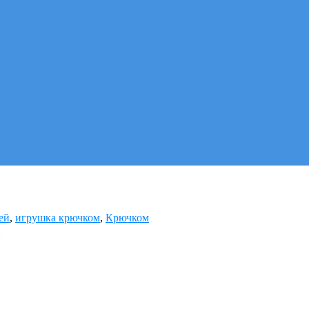
ей
,
игрушка крючком
,
Крючком