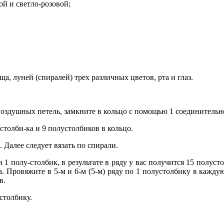
вой и светло-розовой;
а, луней (спиралей) трех различных цветов, рта и глаз.
воздушных петель, замкните в кольцо с помощью 1 соединительн
толби-ка и 9 полустолбиков в кольцо.
. Далее следует вязать по спирали.
 1 полу-столбик, в результате в ряду у вас получится 15 полуст
. Провяжите в 5-м и 6-м (5-м) ряду по 1 полустолбику в кажду
в.
устолбику.