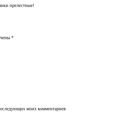
чики прелестные!
ечены
*
я последующих моих комментариев