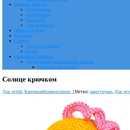
Вязаные модели
Для женщин
Для мужчин
Для детей
Для животных
Декор для дома
Крючком
Советы
Урок по вязанию
Видео
Вязальные машины
Аксессуары для вязальных машин
Моталки для пряжи
Солнце крючком
Для детей
,
Крючком
Комментарии: 1
Метки:
амигуруми
,
Для дет