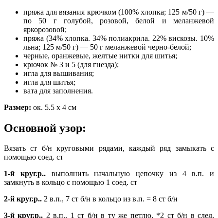
пряжа для вязания крючком (100% хлопка; 125 м/50 г) —
по 50 г голубой, розовой, белой и меланжевой
яркорозовой;
пряжа (34% хлопка. 34% полиакрила. 22% вискозы. 10%
льна; 125 м/50 г) — 50 г меланжевой черно-белой;
черные, оранжевые, желтые нитки для шитья;
крючок № 3 и 5 (для гнезда);
игла для вышивания;
игла для шитья;
вата для заполнения.
Размер:
ок. 5.5 х 4 см
Основной узор:
Вязать ст б/н круговыми рядами, каждый ряд замыкать с
помощью соед. ст
1-й круг.р..
выполнить начальную цепочку из 4 в.п. и
замкнуть в кольцо с помощью 1 соед. ст
2-й круг.р..
2 в.п., 7 ст б/н в кольцо из в.п. = 8 ст б/н
3-й круг.р..
2 в.п.. 1 ст б/н в ту же петлю, *2 ст б/н в след,