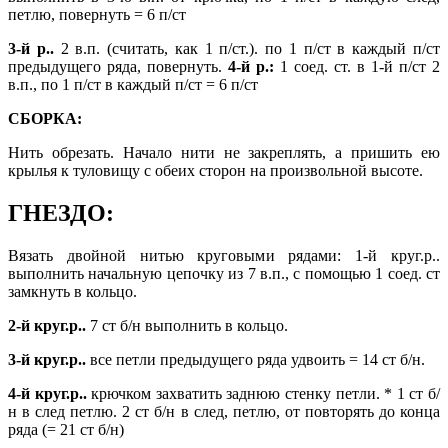
петлю, повернуть = 6 п/ст
3-й р..
2 в.п. (считать, как 1 п/ст.). по 1 п/ст в каждый п/ст
предыдущего ряда, повернуть.
4-й р.:
1 соед. ст. в 1-й п/ст 2
в.п., по 1 п/ст в каждый п/ст = 6 п/ст
СБОРКА:
Нить обрезать. Начало нити не закреплять, а пришить ею
крылья к туловищу с обеих сторон на произвольной высоте.
ГНЕЗДО:
Вязать двойной нитью круговыми рядами: 1-й круг.р..
выполнить начальную цепочку из 7 в.п., с помощью 1 соед. ст
замкнуть в кольцо.
2-й круг.р..
7 ст б/н выполнить в кольцо.
3-й круг.р..
все петли предыдущего ряда удвоить = 14 ст б/н.
4-й круг.р..
крючком захватить заднюю стенку петли. * 1 ст б/
н в след петлю. 2 ст б/н в след, петлю, от повторять до конца
ряда (= 21 ст б/н)