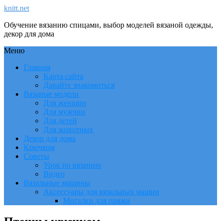
knitt.net
Обучение вязанию спицами, выбор моделей вязаной одежды,
декор для дома
Меню
Главная
Карта сайта
Давайте знакомиться
Вязаные модели
Для женщин
Для мужчин
Для детей
Для животных
Декор для дома
Крючком
Советы
Урок по вязанию
Видео
Вязальные машины
Аксессуары для вязальных машин
Моталки для пряжи