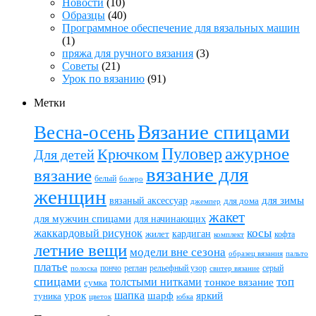
Новости
(10)
Образцы
(40)
Программное обеспечение для вязальных машин
(1)
пряжа для ручного вязания
(3)
Советы
(21)
Урок по вязанию
(91)
Метки
Вязание спицами
Весна-осень
ажурное
Пуловер
Крючком
Для детей
вязание для
вязание
белый
болеро
женщин
вязаный аксессуар
для зимы
для дома
джемпер
жакет
для мужчин спицами
для начинающих
жаккардовый рисунок
косы
кардиган
жилет
комплект
кофта
летние вещи
модели вне сезона
пальто
образец вязания
платье
пончо
реглан
рельефный узор
серый
полоска
свитер вязание
спицами
топ
толстыми нитками
тонкое вязание
сумка
шапка
шарф
яркий
урок
туника
цветок
юбка