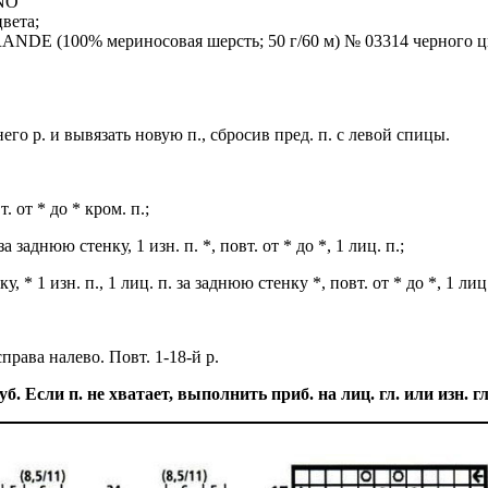
INO
вета;
NDE (100% мериносовая шерсть; 50 г/60 м) № 03314 черного ц
его р. и вывязать новую п., сбросив пред. п. с левой спицы.
т. от * до * кром. п.;
за заднюю стенку, 1 изн. п. *, повт. от * до *, 1 лиц. п.;
у, * 1 изн. п., 1 лиц. п. за заднюю стенку *, повт. от * до *, 1 лиц
справа налево. Повт. 1-18-й р.
. Если п. не хватает, выполнить приб. на лиц. гл. или изн. г