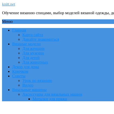
knitt.net
Обучение вязанию спицами, выбор моделей вязаной одежды, де
Меню
Главная
Карта сайта
Давайте знакомиться
Вязаные модели
Для женщин
Для мужчин
Для детей
Для животных
Декор для дома
Крючком
Советы
Урок по вязанию
Видео
Вязальные машины
Аксессуары для вязальных машин
Моталки для пряжи