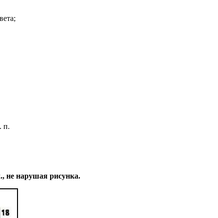
вета;
. п.
л., не нарушая рисунка.