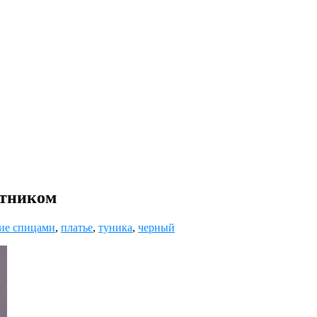
отником
ие спицами
,
платье
,
туника
,
черный