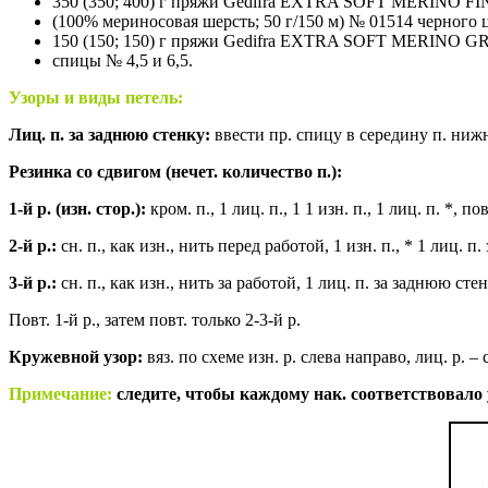
350 (350; 400) г пряжи Gedifra EXTRA SOFT MERINO F
(100% мериносовая шерсть; 50 г/150 м) № 01514 черного ц
150 (150; 150) г пряжи Gedifra EXTRA SOFT MERINO GRA
спицы № 4,5 и 6,5.
Узоры и виды петель:
Лиц. п. за заднюю стенку:
ввести пр. спицу в середину п. нижн
Резинка со сдвигом (нечет. количество п.):
1-й р. (изн. стор.):
кром. п., 1 лиц. п., 1 1 изн. п., 1 лиц. п. *, пов
2-й р.:
сн. п., как изн., нить перед работой, 1 изн. п., * 1 лиц. п. 
3-й р.:
сн. п., как изн., нить за работой, 1 лиц. п. за заднюю стенк
Повт. 1-й р., затем повт. только 2-3-й р.
Кружевной узор:
вяз. по схеме изн. р. слева направо, лиц. р. – 
Примечание:
следите, чтобы каждому нак. соответствовало уб