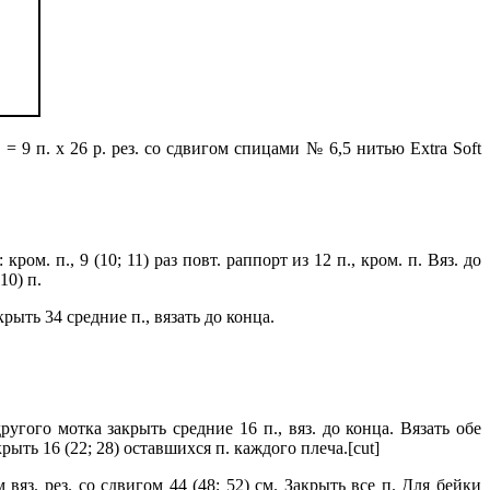
 = 9 п. х 26 р. рез. со сдвигом спицами № 6,5 нитью Extra Soft
ром. п., 9 (10; 11) раз повт. раппорт из 12 п., кром. п. Вяз. до
10) п.
ыть 34 средние п., вязать до конца.
угого мотка закрыть средние 16 п., вяз. до конца. Вязать обе
рыть 16 (22; 28) оставшихся п. каждого плеча.[cut]
яз. рез. со сдвигом 44 (48; 52) см. Закрыть все п. Для бейки