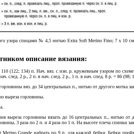
ого узора спицами № 4,5 нитью Extra Soft Merino Fino; 7 x 10 см
тником описание вязания:
0 (122; 134) п. Нач. вяз. с изн. р. кружевным узором по схеме: к
лед. 2 р., 2 п. в нач. след. 2 р., 1 п. в нач. спед. 8 р. = 86 (98; 1
рловины вяз. до 34 центральных п., нитью от другого мотка закр
раю выреза горловины.
а.
ия выреза горловины вязать до 16 центральных п., нитью от др
вины, 3 раза по 2 п. и 4 раза по 1 п. На высоте плеча спинки зак
Merino Grande набрать по 9 п. для каждой бейки. Бейки пройм в