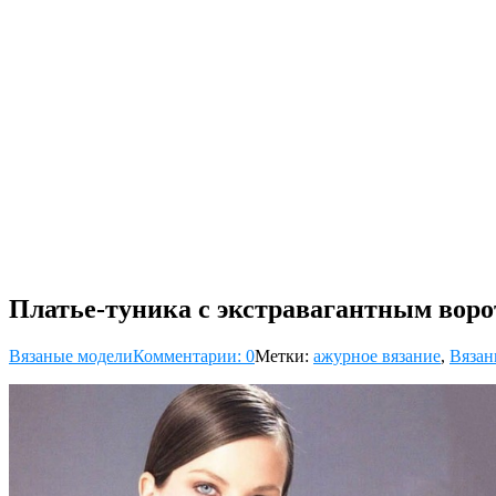
Платье-туника с экстравагантным вор
Вязаные модели
Комментарии: 0
Метки:
ажурное вязание
,
Вязан