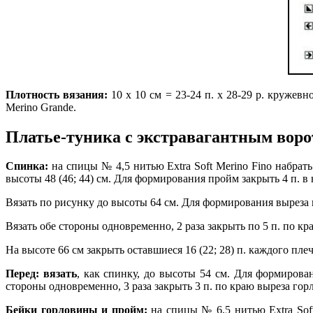
Плотность вязания:
10 х 10 см = 23-24 п. х 28-29 р. кружевн
Merino Grande.
Платье-туника с экстравагантным воро
Спинка:
на спицы № 4,5 нитью Extra Soft Merino Fino набрать 11
высоты 48 (46; 44) см. Для формирования пройм закрыть 4 п. в нач. с
Вязать по рисунку до высоты 64 см. Для формирования выреза го
Вязать обе стороны одновременно, 2 раза закрыть по 5 п. по к
На высоте 66 см закрыть оставшиеся 16 (22; 28) п. каждого плеч
Перед: вязать
, как спинку, до высоты 54 см. Для формирован
стороны одновременно, 3 раза закрыть 3 п. по краю выреза горло
Бейки горловины и пройм:
на спицы № 6,5 нитью Extra Soft 