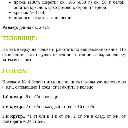
пряжа (100% шерсти; ок. 105 м/50 г) ок. 50 г белой,
остатки красной, ярко-розовой, серой и черной;
крючок № 3 и 4;
немного ваты для заполнения.
Размер:
длина ок. 20 см
ТУЛОВИЩЕ:
Начать вверху на голове и работать по направлению вниз. По
окончании связать уши. передние и задние лапы, мордочку,
затем все сшить.
ГОЛОВА:
Крючком № 4 белой нитью выполнить начальную цепочку из
4 в.п., с помощью 1 соед. ст замкнуть в кольцо.
1-й круг.р..
8 ст б/н в кольцо.
2-й круг.р..
2 ст б/н в каждый ст б/н = 16 ст б/н.
3-й круг.р..
*1 ст б/н в 1-й ст с/н, 2 ст б/н в след, ст б/н. от
повторять = 24 ст б/н.