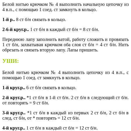
Белой нитью крючком № 4 выполнить начальную цепочку из
4 в.п., с помощью 1 соед. ст замкнуть в кольцо.
1-й р..
8 ст б/н связать в кольцо.
2-6-й круг.р..
1 ст б/н в каждый ст б/н = 8 ст б/н.
Переднюю лапу заполнить ватой, работу сложить и провязать
1 ст б/н, захватывая крючком оба слоя ст б/н = 4 ст б/н. Нить
обрезать и связать вторую лапу. Лапы пришить.
УШИ:
Белой нитью крючком № 4 выполнить цепочку из 4 в.п., с
помощью 1 соед. ст замкнуть в кольцо.
1-й круг.р..
6 ст б/н связать в кольцо.
2-й круг.р..
*1 ст б/н в 1-й ст б/н. 2 ст б/н в следующий ст б/н.
от повторять = 9 ст б/н.
3-й круг.р..
*1 ст б/н в каждый из первых 2 ст б/н, 2 ст б/н в
след, ст б/н, от * повторять = 12 ст б/н.
4-й круг.р..
1 ст б/н в каждый ст б/н = 12 ст б/н.