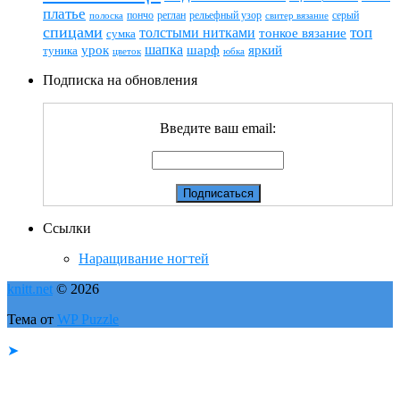
платье
пончо
реглан
рельефный узор
серый
полоска
свитер вязание
спицами
топ
толстыми нитками
тонкое вязание
сумка
шапка
шарф
яркий
урок
туника
цветок
юбка
Подписка на обновления
Введите ваш email:
Ссылки
Наращивание ногтей
knitt.net
© 2026
Тема от
WP Puzzle
➤