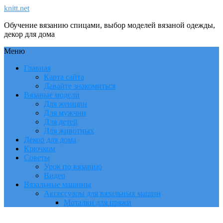
knitt.net
Обучение вязанию спицами, выбор моделей вязаной одежды,
декор для дома
Меню
Главная
Карта сайта
Давайте знакомиться
Вязаные модели
Для женщин
Для мужчин
Для детей
Для животных
Декор для дома
Крючком
Советы
Урок по вязанию
Видео
Вязальные машины
Аксессуары для вязальных машин
Моталки для пряжи