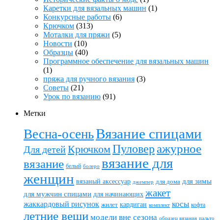
Каретки для вязальных машин
(1)
Конкурсные работы
(6)
Крючком
(313)
Моталки для пряжи
(5)
Новости
(10)
Образцы
(40)
Программное обеспечение для вязальных машин
(1)
пряжа для ручного вязания
(3)
Советы
(21)
Урок по вязанию
(91)
Метки
Вязание спицами
Весна-осень
ажурное
Пуловер
Крючком
Для детей
вязание для
вязание
белый
болеро
женщин
вязаный аксессуар
для зимы
для дома
джемпер
жакет
для мужчин спицами
для начинающих
жаккардовый рисунок
косы
кардиган
жилет
комплект
кофта
летние вещи
модели вне сезона
пальто
образец вязания