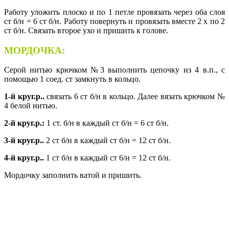
Работу уложить плоско и по 1 петле провязать через оба слоя
ст б/н = 6 ст б/н. Работу повернуть и провязать вместе 2 х по 2
ст б/н. Связать второе ухо и пришить к голове.
МОРДОЧКА:
Серой нитью крючком №3 выполнить цепочку из 4 в.п., с
помощью 1 соед. ст замкнуть в кольцо.
1-й круг.р..
связать 6 ст б/н в кольцо. Далее вязать крючком №
4 белой нитью.
2-й круг.р.:
1 ст. б/н в каждый ст б/н = 6 ст б/н.
3-й круг.р..
2 ст б/н в каждый ст б/н = 12 ст б/н.
4-й круг.р..
1 ст б/н в каждый ст 6/н = 12 ст б/н.
Мордочку заполнить ватой и пришить.