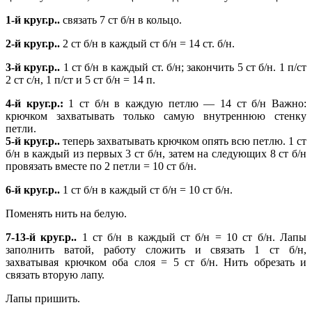
1-й круг.р..
связать 7 ст б/н в кольцо.
2-й круг.р..
2 ст б/н в каждый ст б/н = 14 ст. б/н.
3-й круг.р..
1 ст б/н в каждый ст. б/н; закончить 5 ст б/н. 1 п/ст
2 ст с/н, 1 п/ст и 5 ст б/н = 14 п.
4-й круг.р.:
1 ст б/н в каждую петлю — 14 ст б/н Важно:
крючком захватывать только самую внутреннюю стенку
петли.
5-й круг.р..
теперь захватывать крючком опять всю петлю. 1 ст
б/н в каждый из первых 3 ст б/н, затем на следующих 8 ст б/н
провязать вместе по 2 петли = 10 ст б/н.
6-й круг.р..
1 ст б/н в каждый ст б/н = 10 ст б/н.
Поменять нить на белую.
7-13-й круг.р..
1 ст б/н в каждый ст б/н = 10 ст б/н. Лапы
заполнить ватой, работу сложить и связать 1 ст б/н,
захватывая крючком оба слоя = 5 ст б/н. Нить обрезать и
связать вторую лапу.
Лапы пришить.