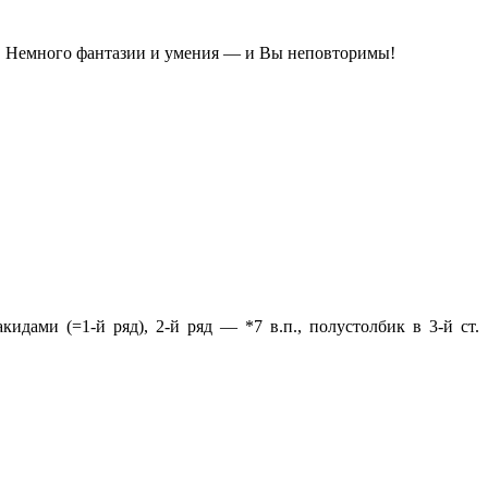
те! Немного фантазии и умения — и Вы неповторимы!
идами (=1-й ряд), 2-й ряд — *7 в.п., полустолбик в 3-й ст.