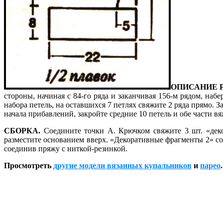
ОПИСАНИЕ 
стороны, начиная с 84-го ряда и заканчивая 156-м рядом, наб
набора петель, на оставшихся 7 петлях свяжите 2 ряда прямо. З
начала прибавлений, закройте средние 10 петель и обе части вя
СБОРКА.
Соедините точки А. Крючком свяжите 3 шт. «деко
разместите основанием вверх. «Декоративные фрагменты 2» с
соединив пряжу с ниткой-резинкой.
Просмотреть
другие модели вязанных купальников
и
парео
.