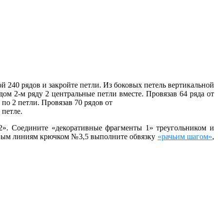
й 240 рядов и закройте петли. Из боковых петель вертикальной
дом 2-м ряду 2 центральные петли вместе. Провязав 64 ряда от
 по 2 петли. Провязав 70 рядов от
 петле.
2». Соедините «декоративные фрагменты 1» треугольником и
говым линиям крючком №3,5 выполните обвязку
«рачьим шагом»
,