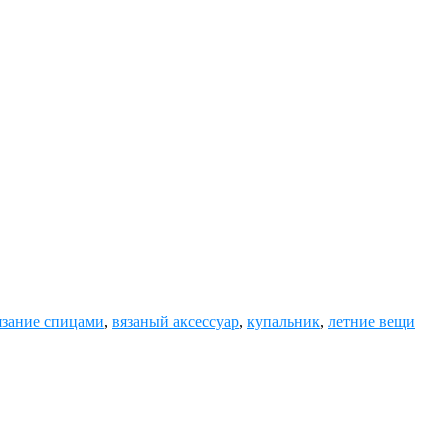
зание спицами
,
вязаный аксессуар
,
купальник
,
летние вещи