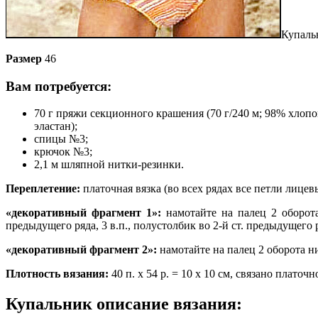
Купаль
Размер
46
Вам потребуется:
70 г пряжи секционного крашения (70 г/240 м; 98% хлопо
эластан);
спицы №3;
крючок №3;
2,1 м шляпной нитки-резинки.
Переплетение:
платочная вязка (во всех рядах все петли лицев
«декоративный фрагмент 1»:
намотайте на палец 2 оборота 
предыдущего ряда, 3 в.п., полустолбик во 2-й ст. предыдущего ря
«декоративный фрагмент 2»:
намотайте на палец 2 оборота ни
Плотность вязания:
40 п. х 54 р. = 10 х 10 см, связано платочн
Купальник описание вязания: