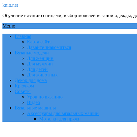
knitt.net
Обучение вязанию спицами, выбор моделей вязаной одежды, де
Меню
Главная
Карта сайта
Давайте знакомиться
Вязаные модели
Для женщин
Для мужчин
Для детей
Для животных
Декор для дома
Крючком
Советы
Урок по вязанию
Видео
Вязальные машины
Аксессуары для вязальных машин
Моталки для пряжи