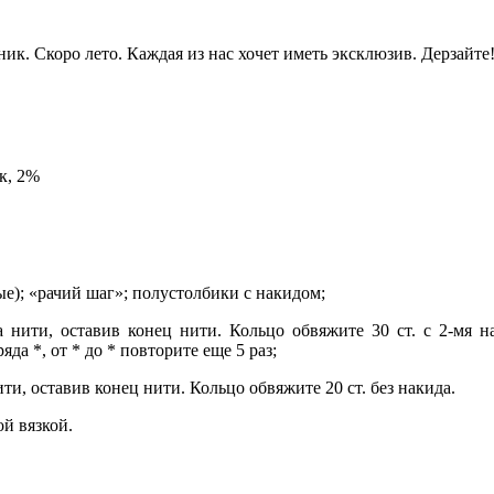
ник. Скоро лето. Каждая из нас хочет иметь эксклюзив. Дерзай
к, 2%
ые); «рачий шаг»; полустолбики с накидом;
нити, оставив конец нити. Кольцо обвяжите 30 ст. с 2-мя нак
да *, от * до * повторите еще 5 раз;
ти, оставив конец нити. Кольцо обвяжите 20 ст. без накида.
ой вязкой.