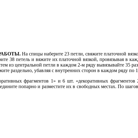
РАБОТЫ.
На спицы наберите 23 петли, свяжите платочной вязко
ерите 38 петель и вяжите их платочной вязкой, провязывая в каж
атем из центральной петли в каждом 2-м ряду вывязывайте 35 раз
жите раздельно, убавляя с внутренних сторон в каждом ряду по 1
ративных фрагментов 1» и 6 шт. «декоративных фрагментов 
оедините попарно и разместите их в свободных местах. По ша