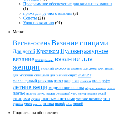
Программное обеспечение для вязальных машин
(1)
пряжа для ручного вязания
(3)
Советы
(21)
Урок по вязанию
(91)
Метки
Вязание спицами
Весна-осень
ажурное
Пуловер
Крючком
Для детей
вязание для
вязание
белый
болеро
женщин
вязаный аксессуар
для зимы
для дома
джемпер
жакет
для мужчин спицами
для начинающих
жаккардовый рисунок
косы
кардиган
жилет
комплект
кофта
летние вещи
модели вне сезона
пальто
образец вязания
платье
пончо
реглан
рельефный узор
серый
полоска
свитер вязание
спицами
топ
толстыми нитками
тонкое вязание
сумка
шапка
шарф
яркий
урок
туника
цветок
юбка
Подписка на обновления