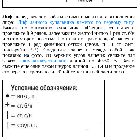
Лиф:
перед началом работы снимите мерки для выполнения
лифа).
Лиф данного купальника вяжется по первому типу.
Вяжите по описанию купальника «Греция», от вытачки
провяжите 8-9 рядов, далее вяжите желтой нитью 1 ряд ст. б/н
и затем узором по схеме. По нижним краям каждой чашечки
провяжите 1 ряд филейной сеткой (*возд. п., 1 ст. с/н*,
повторяйте *-*). Соедините чашечки между собой, как
показано на фото. Из верхних углов чашечек свяжите для
завязок
шнурки-«гусенички»
длиной по 40-60 см. Затем
свяжите еще один такой шнурок длиной 1,3-1,4 м и проденьте
его через отверстия в филейной сетке нижней части лифа.