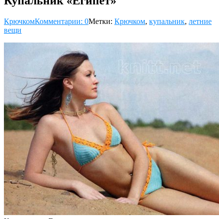
Купальник «Египет»
Крючком
Комментарии: 0
Метки:
Крючком
,
купальник
,
летние
вещи