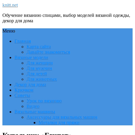
knitt.net
Обучение вязанию спицами, выбор моделей вязаной одежды,
декор для дома
Меню
Главная
Карта сайта
Давайте знакомиться
Вязаные модели
Для женщин
Для мужчин
Для детей
Для животных
Декор для дома
Крючком
Советы
Урок по вязанию
Видео
Вязальные машины
Аксессуары для вязальных машин
Моталки для пряжи