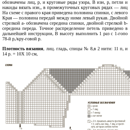
обозначены лиц, р, и круговые ряды узора, В изн, р, петли и
накиды вязать изн,, в промежуточных круговых рядах — лиц
На схеме с правого края приведена половина спинки, с левого
Края — половина передай между ними левый рукав. Двойной
стрелкой а- обозначена середина спинки, двойной стрелкой b-
середина переда. Точное распределение петель приведено в
дальнейшей инструкции, В высоту выполнить 1 раз с 1-гопо
78-й р,/кру-говой р.
Плотность вязания
, лиц. гладь, спицы № 8,в 2 нити: 11 п, и
14 р. = 10X 10 см,