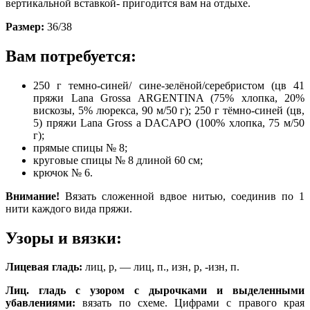
вертикальной вставкой- пригодится вам на отдыхе.
Размер:
36/38
Вам потребуется:
250 г темно-синей/ сине-зелёной/серебристом (цв 41
пряжи Lana Grossa ARGENTINA (75% хлопка, 20%
вискозы, 5% люрекса, 90 м/50 г); 250 г тёмно-синей (цв,
5) пряжи Lana Gross а DACAPO (100% хлопка, 75 м/50
г);
прямые спицы № 8;
круговые спицы № 8 длиной 60 см;
крючок № 6.
Внимание!
Вязать сложенной вдвое нитью, соединив по 1
нити каждого вида пряжи.
Узоры и вязки:
Лицевая гладь:
лиц, р, — лиц, п., изн, р, -изн, п.
Лиц. гладь с узором с дырочками и выделенными
убавлениями:
вязать по схеме. Цифрами с правого края