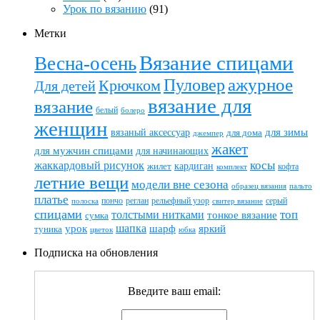
Урок по вязанию
(91)
Метки
Вязание спицами
Весна-осень
ажурное
Пуловер
Крючком
Для детей
вязание для
вязание
белый
болеро
женщин
вязаный аксессуар
для зимы
для дома
джемпер
жакет
для мужчин спицами
для начинающих
жаккардовый рисунок
косы
кардиган
жилет
комплект
кофта
летние вещи
модели вне сезона
пальто
образец вязания
платье
пончо
реглан
рельефный узор
серый
полоска
свитер вязание
спицами
топ
толстыми нитками
тонкое вязание
сумка
шапка
шарф
яркий
урок
туника
цветок
юбка
Подписка на обновления
Введите ваш email: