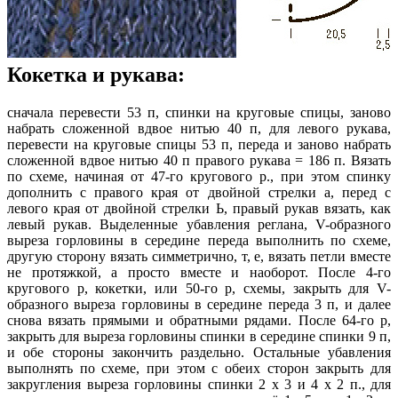
Кокетка и рукава:
сначала перевести 53 п, спинки на круговые спицы, заново
набрать сложенной вдвое нитью 40 п, для левого рукава,
перевести на круговые спицы 53 п, переда и заново набрать
сложенной вдвое нитью 40 п правого рукава = 186 п. Вязать
по схеме, начиная от 47-го кругового р., при этом спинку
дополнить с правого края от двойной стрелки а, перед с
левого края от двойной стрелки Ь, правый рукав вязать, как
левый рукав. Выделенные убавления реглана, V-образного
выреза горловины в середине переда выполнить по схеме,
другую сторону вязать симметрично, т, е, вязать петли вместе
не протяжкой, а просто вместе и наоборот. После 4-го
кругового р, кокетки, или 50-го р, схемы, закрыть для V-
образного выреза горловины в середине переда 3 п, и далее
снова вязать прямыми и обратными рядами. После 64-го р,
закрыть для выреза горловины спинки в середине спинки 9 п,
и обе стороны закончить раздельно. Остальные убавления
выполнять по схеме, при этом с обеих сторон закрыть для
закругления выреза горловины спинки 2 x 3 и 4 x 2 п., для