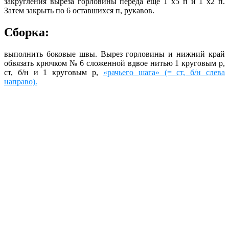
закругления выреза горловины переда ещё 1 x5 п и 1 х2 п.
Затем закрыть по 6 оставшихся п, рукавов.
Сборка:
выполнить боковые швы. Вырез горловины и нижний край
обвязать крючком № 6 сложенной вдвое нитью 1 круговым р,
ст, б/н и 1 круговым р,
«рачьего шага» (= ст, б/н слева
направо).