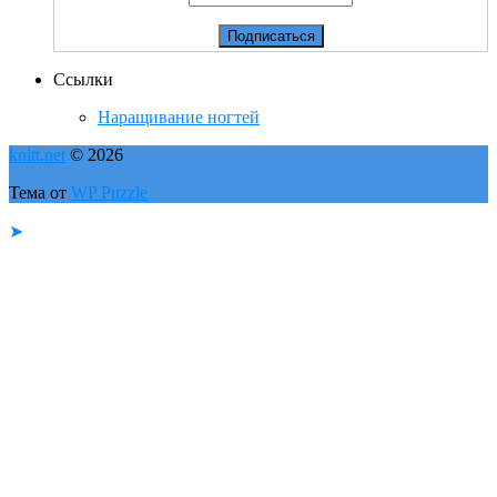
Ссылки
Наращивание ногтей
knitt.net
© 2026
Тема от
WP Puzzle
➤