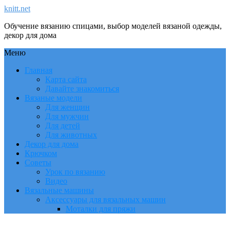
knitt.net
Обучение вязанию спицами, выбор моделей вязаной одежды,
декор для дома
Меню
Главная
Карта сайта
Давайте знакомиться
Вязаные модели
Для женщин
Для мужчин
Для детей
Для животных
Декор для дома
Крючком
Советы
Урок по вязанию
Видео
Вязальные машины
Аксессуары для вязальных машин
Моталки для пряжи