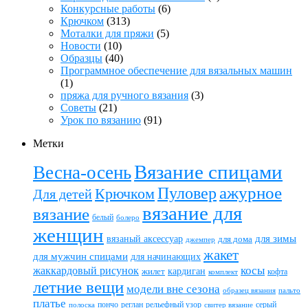
Конкурсные работы
(6)
Крючком
(313)
Моталки для пряжи
(5)
Новости
(10)
Образцы
(40)
Программное обеспечение для вязальных машин
(1)
пряжа для ручного вязания
(3)
Советы
(21)
Урок по вязанию
(91)
Метки
Вязание спицами
Весна-осень
ажурное
Пуловер
Крючком
Для детей
вязание для
вязание
белый
болеро
женщин
вязаный аксессуар
для зимы
для дома
джемпер
жакет
для мужчин спицами
для начинающих
жаккардовый рисунок
косы
кардиган
жилет
комплект
кофта
летние вещи
модели вне сезона
пальто
образец вязания
платье
пончо
реглан
рельефный узор
серый
полоска
свитер вязание