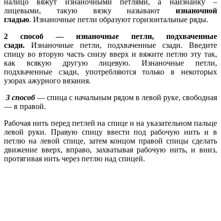
налицо вяжут изнаночными петлями, а наизнанку –
лицевыми, такую вязку называют
изнаночной
гладью
. Изнаночные петли образуют горизонтальные ряды.
2 способ — изнаночные петли, подхваченные
сзади.
Изнаночные петли, подхваченные сзади. Введите
спицу во вторую часть снизу вверх и вя­жите петлю эту так,
как всякую другую лицевую. Изнаночные петли,
подхваченные сзади, употребляются только в некоторых
узорах ажурного вязания.
3 способ
— спица с начальным рядом в левой руке, свободная
— в правой.
Рабочая нить перед петлей на спице и на указательном пальце
левой руки. Правую спицу ввести под рабочую нить и в
петлю на левой спице, затем концом правой спицы сделать
движение вверх, вправо, захватывая рабочую нить, и вниз,
протягивая нить через петлю над спицей.