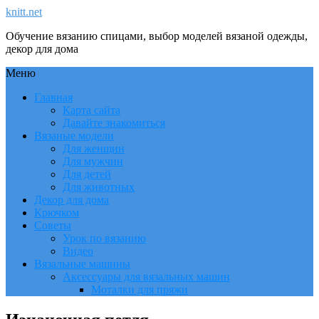
knitt.net
Обучение вязанию спицами, выбор моделей вязаной одежды,
декор для дома
Меню
Главная
Карта сайта
Давайте знакомиться
Вязаные модели
Для женщин
Для мужчин
Для детей
Для животных
Декор для дома
Крючком
Советы
Урок по вязанию
Видео
Вязальные машины
Аксессуары для вязальных машин
Моталки для пряжи