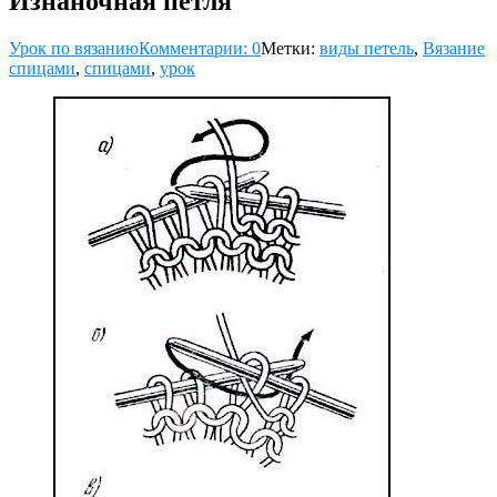
Изнаночная петля
Урок по вязанию
Комментарии: 0
Метки:
виды петель
,
Вязание
спицами
,
спицами
,
урок