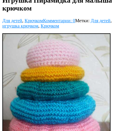
Игрушка Пирамидка для малыша
крючком
Для детей
,
Крючком
Комментарии: 0
Метки:
Для детей
,
игрушка крючком
,
Крючком