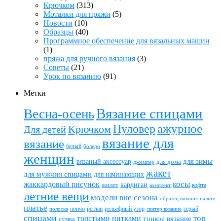
Крючком
(313)
Моталки для пряжи
(5)
Новости
(10)
Образцы
(40)
Программное обеспечение для вязальных машин
(1)
пряжа для ручного вязания
(3)
Советы
(21)
Урок по вязанию
(91)
Метки
Вязание спицами
Весна-осень
ажурное
Пуловер
Крючком
Для детей
вязание для
вязание
белый
болеро
женщин
вязаный аксессуар
для зимы
для дома
джемпер
жакет
для мужчин спицами
для начинающих
жаккардовый рисунок
косы
кардиган
жилет
комплект
кофта
летние вещи
модели вне сезона
пальто
образец вязания
платье
пончо
реглан
рельефный узор
серый
полоска
свитер вязание
спицами
топ
толстыми нитками
тонкое вязание
сумка