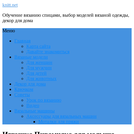
knitt.net
Обучение вязанию спицами, выбор моделей вязаной одежды,
декор для дома
Меню
Главная
Карта сайта
Давайте знакомиться
Вязаные модели
Для женщин
Для мужчин
Для детей
Для животных
Декор для дома
Крючком
Советы
Урок по вязанию
Видео
Вязальные машины
Аксессуары для вязальных машин
Моталки для пряжи