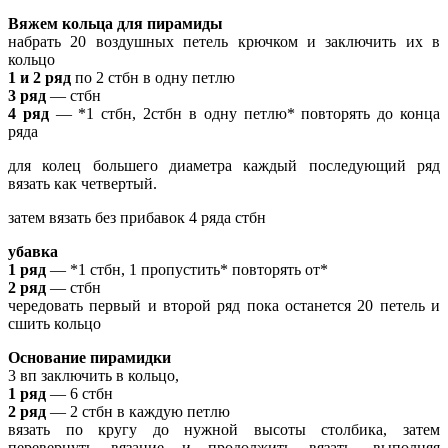
Вяжем кольца для пирамиды
набрать 20 воздушных петель крючком и заключить их в
кольцо
1 и 2 ряд
по 2 стбн в одну петлю
3 ряд
— стбн
4 ряд
— *1 стбн, 2стбн в одну петлю* повторять до конца
ряда
для колец большего диаметра каждый последующий ряд
вязать как четвертый.
затем вязать без прибавок 4 ряда стбн
убавка
1 ряд
— *1 стбн, 1 пропустить* повторять от*
2 ряд
— стбн
чередовать первый и второй ряд пока останется 20 петель и
сшить кольцо
Основание пирамидки
3 вп заключить в кольцо,
1 ряд
— 6 стбн
2 ряд
— 2 стбн в каждую петлю
вязать по кругу до нужной высоты столбика, затем
перевернуть вязание и продолжить вязать, выполняя