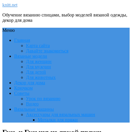
knitt.net
Обучение вязанию спицами, выбор моделей вязаной одежды,
декор для дома
Меню
Главная
Карта сайта
Давайте знакомиться
Вязаные модели
Для женщин
Для мужчин
Для детей
Для животных
Декор для дома
Крючком
Советы
Урок по вязанию
Видео
Вязальные машины
Аксессуары для вязальных машин
Моталки для пряжи