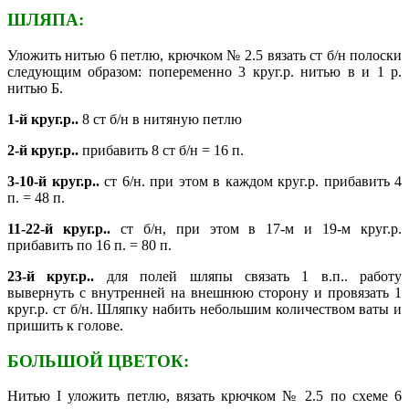
ШЛЯПА:
Уложить нитью 6 петлю, крючком № 2.5 вязать ст б/н полоски
следующим образом: попеременно 3 круг.р. нитью в и 1 р.
нитью Б.
1-й круг.р..
8 ст б/н в нитяную петлю
2-й круг.р..
прибавить 8 ст б/н = 16 п.
3-10-й круг.р..
ст 6/н. при этом в каждом круг.р. прибавить 4
п. = 48 п.
11-22-й круг.р..
ст б/н, при этом в 17-м и 19-м круг.р.
прибавить по 16 п. = 80 п.
23-й круг.р..
для полей шляпы связать 1 в.п.. работу
вывернуть с внутренней на внешнюю сторону и провязать 1
круг.р. ст б/н. Шляпку набить небольшим количеством ваты и
пришить к голове.
БОЛЬШОЙ ЦВЕТОК:
Нитью I уложить петлю, вязать крючком № 2.5 по схеме 6