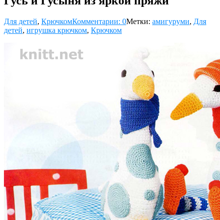
Гусь и Гусыня из яркой пряжи
Для детей
,
Крючком
Комментарии: 0
Метки:
амигуруми
,
Для
детей
,
игрушка крючком
,
Крючком