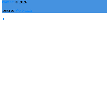
knitt.net
© 2026
Тема от
WP Puzzle
➤