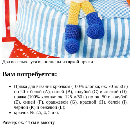
Два веселых гуся выполнены из яркой пряжи.
Вам потребуется:
Пряжа для вязания крючком (100% хлопка; ок. 70 м/50 г)
по 50 г белой (А), синей (В), голубой (С) и желтой (D);
пряжа (100% хлопка: ок. 125 м/50 г) по ок. 50 г голубой
(Е), синей (F). оранжевой (G), красной (H), белой (I),
черной (К) и бежевой (L);
крючок № 2,5, 4, 5 и 6.
Размер: ок. 44 см в высоту