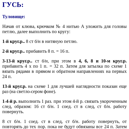
ГУСЬ:
Туловище:
Начав от клюва, крючком № 4 нитью А уложить для головы
петлю, далее выполнить по кругу:
1-й круг.р..
8 ст б/н в нитяную петлю.
2-й круг.р..
прибавить 8 п. = 16 п.
3-13-й круг.р..
ст б/н, при этом в
4, 6, 8 и 10-м круг.р.
прибавить 4 х по 1 п. = 32 п. Затем для затылка по схеме 1
вязать рядами в прямом и обратном направлениях на первых
24 п.
13-й круг.р.
на схеме 1 для лучшей наглядности показан еще
раз (на светло-сером фоне).
1-4-й р.
выполнить 1 раз. при этом 4-й р. связать укороченным
след, образом: 16 ст б/н. 1 соед. ст в след, ст б/н. работу
повернуть.
8 ст б/н. 1 соед. ст в след, ст б/н. работу повернуть, от
повторять до тех пор. пока не будут обвязаны все 24 п. Затем