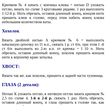
Крючком № 4 начать с кончика клюва = нитью D уложить
петлю, вязать по схеме 3 круговыми рядами. 1 раз выполнить
1-12-й р. Нить обрезать, оставив длинный конец, концом нити
пришить клюв к голове, перед этим набить конец клюва
небольшим количеством ваты.
Хохолок
Вязать двойной нитью А крючком № 6 = выполнить
начальную цепочку из 11 в.п., связать 1 р. ст б/н, при этом 1 -й
ст б/н выполнить во 2-ю в.п. от крючка = I 10 п. Нить
обрезать, оставив длинный конец, хохолок пришить концом
нити к верхнему краю затылка.
ХВОСТ:
Вязать так же. как хохолок, пришить к задней части туловища.
ГЛАЗА (2 детали):
Нитью К уложить петлю, в нитяную петлю вязать крючком №
2,5 по схеме 4.
1-й и 2-й р.
связать 1 раз. Нить обрезать,
оставив длинный конец, и глаза пришить к голове так, как