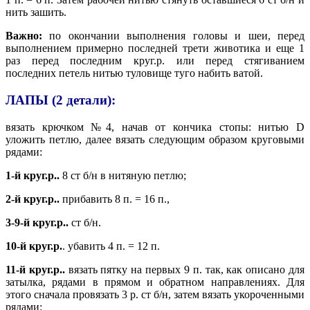
нить зашить.
Важно:
по окончании выполнения головы и шеи, перед
выполнением примерно последней трети животика и еще 1
раз перед последним круг.р. или перед стягиванием
последних петель нитью туловище туго набить ватой.
ЛАПЫ (2 детали):
вязать крючком №4, начав от кончика стопы: нитью D
уложить петлю, далее вязать следующим образом круговыми
рядами:
1-й круг.р..
8 ст б/н в нитяную петлю;
2-й круг.р..
прибавить 8 п. = 16 п.,
3-9-й круг.р..
ст б/н.
10-й круг.р.
. убавить 4 п. = 12 п.
11-й круг.р..
вязать пятку на первых 9 п. так, как описано для
затылка, рядами в прямом и обратном направлениях. Для
этого сначала провязать 3 р. ст б/н, затем вязать укороченными
рядами: