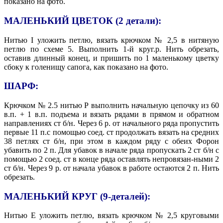
показано на фото.
МАЛЕНЬКИЙ ЦВЕТОК (2 детали):
Нитью I уложить петлю, вязать крючком № 2,5 в нитяную
петлю по схеме 5. Выполнить 1-й круг.р. Нить обрезать,
оставив длинный конец, и пришить по 1 маленькому цветку
сбоку к голенищу сапога, как показано на фото.
ШАРФ:
Крючком № 2.5 нитью Р выполнить начальную цепочку из 60
в.п. + 1 в.п. подъема и вязать рядами в прямом и обратном
направлениях ст б/н. Через 6 р. от начального ряда пропустить
первые 11 п.с помощью соед. ст продолжать вязать на средних
38 петлях ст б/н, при этом в каждом ряду с обеих Форон
убавить по 2 п. Для убавок в начале ряда пропускать 2 ст б/н с
помощью 2 соед. ст в конце ряда оставлять непровязан-ными 2
ст б/н. Через 9 р. от начала убавок в работе остаются 2 п. Нить
обрезать.
МАЛЕНЬКИЙ КРУГ (9-деталей):
Нитью Е уложить петлю, вязать крючком № 2,5 круговыми