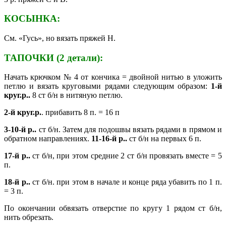
КОСЫНКА:
См. «Гусь», но вязать пряжей Н.
ТАПОЧКИ (2 детали):
Начать крючком № 4 от кончика = двойной нитью в уложить
петлю и вязать круговыми рядами следующим образом:
1-й
круг.р..
8 ст б/н в нитяную петлю.
2-й круг.р.
. прибавить 8 п. = 16 п
3-10-й р..
ст б/н. Затем для подошвы вязать рядами в прямом и
обратном направлениях.
11-16-й р..
ст б/н на первых 6 п.
17-й р..
ст б/н, при этом средние 2 ст б/н провязать вместе = 5
п.
18-й р..
ст б/н. при этом в начале и конце ряда убавить по 1 п.
= 3 п.
По окончании обвязать отверстие по кругу 1 рядом ст б/н,
нить обрезать.