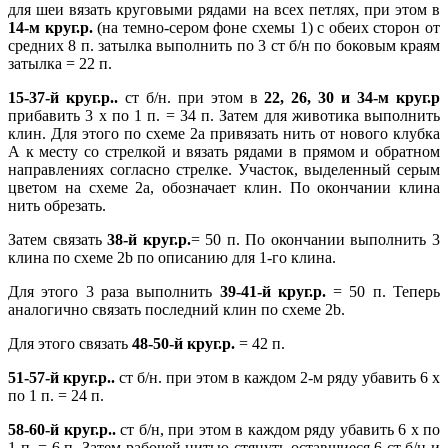
для шеи вязать круговыми рядами на всех петлях, при этом в
14-м круг.р.
(на темно-сером фоне схемы 1) с обеих сторон от
средних 8 п. затылка выполнить по 3 ст б/н по боковым краям
затылка = 22 п.
15-37-й круг.р..
ст б/н. при этом в
22, 26, 30 и 34-м круг.р
прибавить 3 х по 1 п. = 34 п. Затем для животика выполнить
клин. Для этого по схеме 2а привязать нить от нового клубка
А к месту со стрелкой и вязать рядами в прямом и обратном
направлениях согласно стрелке. Участок, выделенный серым
цветом на схеме 2а, обозначает клин. По окончании клина
нить обрезать.
Затем связать
38-й круг.р.
= 50 п. По окончании выполнить 3
клина по схеме 2b по описанию для 1-го клина.
Для этого 3 раза выполнить
39-41-й круг.р.
= 50 п. Теперь
аналогично связать последний клин по схеме 2b.
Для этого связать
48-50-й круг.р.
= 42 п.
51-57-й круг.р..
ст б/н. при этом в каждом 2-м ряду убавить 6 х
по 1 п. = 24 п.
58-60-й круг.р..
ст б/н, при этом в каждом ряду убавить 6 х по
1 п. = 6 п. Затем рабочей нитью стянуть оставшиеся 6 ст б/н и