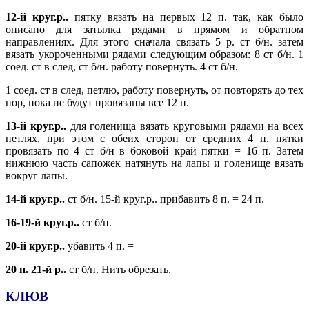
12-й круг.р..
пятку вязать на первых 12 п. так, как было
описано для затылка рядами в прямом и обратном
направлениях. Для этого сначала связать 5 р. ст б/н. затем
вязать укороченными рядами следующим образом: 8 ст б/н. 1
соед. ст в след, ст б/н. работу повернуть. 4 ст б/н.
1 соед. ст в след, петлю, работу повернуть, от повторять до тех
пор, пока не будут провязаны все 12 п.
13-й круг.р..
для голенища вязать круговыми рядами на всех
петлях, при этом с обеих сторон от средних 4 п. пятки
провязать по 4 ст б/н в боковой край пятки = 16 п. Затем
нижнюю часть сапожек натянуть на лапы и голенище вязать
вокруг лапы.
14-й круг.р..
ст б/н. 15-й круг.р.. прибавить 8 п. = 24 п.
16-19-й круг.р..
ст б/н.
20-й круг.р..
убавить 4 п. =
20 п. 21-й р..
ст б/н. Нить обрезать.
КЛЮВ