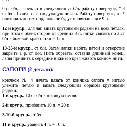
6 ст б/н, 1 соед. ст в следующий ст б/н. работу повернуть, * 3
ст б/н. 1 соед. ст в следующую петлю. Работу повернуть, от *
повторять до тех пор, пока не будут провязаны все 9 п.
12-й круг.р..
для лап вязать круговыми рядами на всех петлях,
при этом с обеих сторон от средних 3 п. пятки связать по 3 ст
б/н в боковой край пятки = 12 п.
13-35-й круг.р..
ст б/н. Затем лапки набить ватой и отверстие
закрыть 1 р. ст б/н. Нить обрезать, оставив длинный конец,
лапы пришить к середине нижнего края живота концом нити.
САПОГИ (2 детали):
крючком № 4 начать вязать от кончика сапога = нитью
улежить петлю и вязать следующим образом круговыми
рядами:
1-й круг.р..
10 ст б/н в нитяную петлю.
2-й круг.р..
прибавить 10 п. = 20 п.
3-10-й круг.р..
ст б/н.
11-й круг.р..
убавить 4 п. = 16 п.