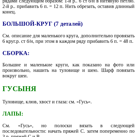
рядами следующим образом: 1-й р.. 6 ст б/н в нитяную петлю.
2-й р.. прибавить 6 п. = 12 п. Нить обрезать, оставив длинный
конец.
БОЛЬШОЙ-КРУГ (7 деталей)
См. описание для маленького круга, дополнительно провязать
6 круг.р. ст б/н, при этом в каждом ряду прибавить 6 п. = 48 п.
СБОРКА:
Большие и маленькие круги, как показано на фото или
произвольно, нашить на туловище и шею. Шарф повязать
вокруг шеи.
ГУСЫНЯ
Туловище, клюв, хвост и глаза: см. «Гусь».
ЛАПЫ:
См. «Гусь», но полоски вязать в следующей
последовательности: начать пряжей С. затем попеременно по
3 р. пряжей С и В.