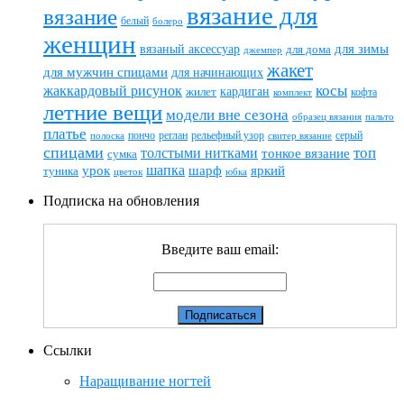
вязание для
вязание
белый
болеро
женщин
вязаный аксессуар
для зимы
для дома
джемпер
жакет
для мужчин спицами
для начинающих
жаккардовый рисунок
косы
кардиган
жилет
комплект
кофта
летние вещи
модели вне сезона
пальто
образец вязания
платье
пончо
реглан
рельефный узор
серый
полоска
свитер вязание
спицами
топ
толстыми нитками
тонкое вязание
сумка
шапка
шарф
яркий
урок
туника
цветок
юбка
Подписка на обновления
Введите ваш email:
Ссылки
Наращивание ногтей