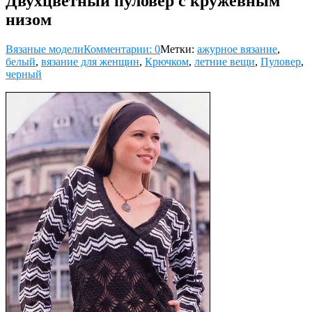
Двухцветный пуловер с кружевным
низом
Вязаные модели
Комментарии: 0
Метки:
ажурное вязание
,
белый
,
вязание для женщин
,
Крючком
,
летние вещи
,
Пуловер
,
черный