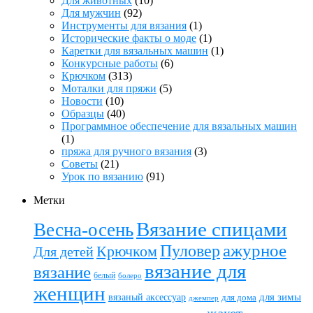
Для животных
(10)
Для мужчин
(92)
Инструменты для вязания
(1)
Исторические факты о моде
(1)
Каретки для вязальных машин
(1)
Конкурсные работы
(6)
Крючком
(313)
Моталки для пряжи
(5)
Новости
(10)
Образцы
(40)
Программное обеспечение для вязальных машин
(1)
пряжа для ручного вязания
(3)
Советы
(21)
Урок по вязанию
(91)
Метки
Вязание спицами
Весна-осень
ажурное
Пуловер
Крючком
Для детей
вязание для
вязание
белый
болеро
женщин
вязаный аксессуар
для зимы
для дома
джемпер