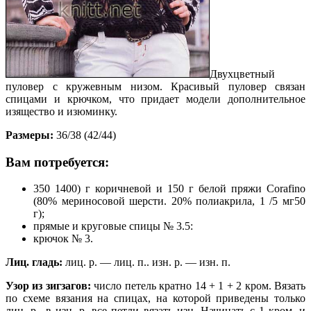
Двухцветный
пуловер с кружевным низом. Красивый пуловер связан
спицами и крючком, что придает модели дополнительное
изящество и изюминку.
Размеры:
36/38 (42/44)
Вам потребуется:
350 1400) г коричневой и 150 г белой пряжи Соrafino
(80% мериносовой шерсти. 20% полиакрила, 1 /5 мг50
г);
прямые и круговые спицы № 3.5:
крючок № 3.
Лиц. гладь:
лиц. р. — лиц. п.. изн. р. — изн. п.
Узор из зигзагов:
число петель кратно 14 + 1 + 2 кром. Вязать
по схеме вязания на спицах, на которой приведены только
лиц. р.. в изн. р. все петли вязать изн. Начинать с 1 кром. и