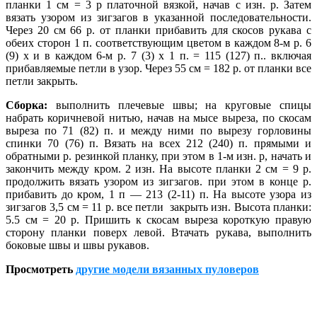
планки 1 см = 3 р платочной вязкой, начав с изн. р. Затем
вязать узором из зигзагов в указанной последовательности.
Через 20 см 66 р. от планки прибавить для скосов рукава с
обеих сторон 1 п. соответствующим цветом в каждом 8-м р. 6
(9) х и в каждом 6-м р. 7 (3) х 1 п. = 115 (127) п.. включая
прибавляемые петли в узор. Через 55 см = 182 р. от планки все
петли закрыть.
Сборка:
выполнить плечевые швы; на круговые спицы
набрать коричневой нитью, начав на мысе выреза, по скосам
выреза по 71 (82) п. и между ними по вырезу горловины
спинки 70 (76) п.
Вязать на всех 212 (240) п. прямыми и
обратными р. резинкой планку, при этом в 1-м изн. р, начать и
закончить между кром. 2 изн. На высоте планки 2 см = 9 р.
продолжить вязать узором из зигзагов. при этом в конце р.
прибавить до кром, 1 п — 213 (2-11) п. На высоте узора из
зигзагов 3,5 см = 11 р. все петли закрыть изн. Высота планки:
5.5 см = 20 р. Пришить к скосам выреза короткую правую
сторону планки поверх левой. Втачать рукава, выполнить
боковые швы и швы рукавов.
Просмотреть
другие модели вязанных пуловеров