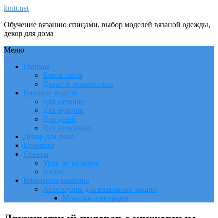
knitt.net
Обучение вязанию спицами, выбор моделей вязаной одежды,
декор для дома
Меню
Главная
Карта сайта
Давайте знакомиться
Вязаные модели
Для женщин
Для мужчин
Для детей
Для животных
Декор для дома
Крючком
Советы
Урок по вязанию
Видео
Вязальные машины
Аксессуары для вязальных машин
Моталки для пряжи