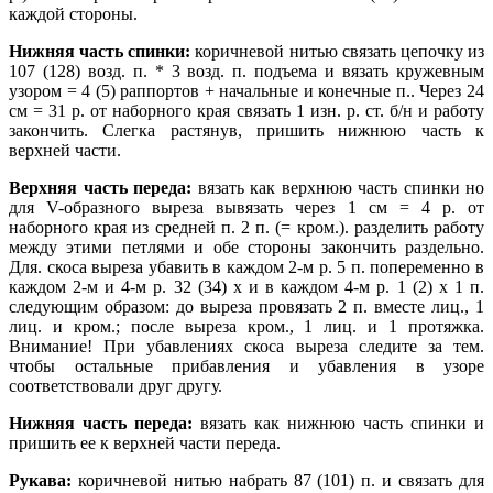
каждой стороны.
Нижняя часть спинки:
коричневой нитью связать цепочку из
107 (128) возд. п. * 3 возд. п. подъема и вязать кружевным
узором = 4 (5) раппортов + начальные и конечные п.. Через 24
см = 31 р. от наборного края связать 1 изн. р. ст. б/н и работу
закончить. Слегка растянув, пришить нижнюю часть к
верхней части.
Верхняя часть переда:
вязать как верхнюю часть спинки но
для V-образного выреза вывязать через 1 см = 4 р. от
наборного края из средней п. 2 п. (= кром.). разделить работу
между этими петлями и обе стороны закончить раздельно.
Для. скоса выреза убавить в каждом 2-м р. 5 п. попеременно в
каждом 2-м и 4-м р. 32 (34) х и в каждом 4-м р. 1 (2) х 1 п.
следующим образом: до выреза провязать 2 п. вместе лиц., 1
лиц. и кром.; после выреза кром., 1 лиц. и 1 протяжка.
Внимание! При убавлениях скоса выреза следите за тем.
чтобы остальные прибавления и убавления в узоре
соответствовали друг другу.
Нижняя часть переда:
вязать как нижнюю часть спинки и
пришить ее к верхней части переда.
Рукава:
коричневой нитью набрать 87 (101) п. и связать для