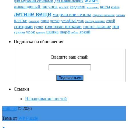
жакет
для мужчин спицами
для начинающих
жаккардовый рисунок
косы
кардиган
жилет
комплект
кофта
летние вещи
модели вне сезона
пальто
образец вязания
платье
пончо
реглан
рельефный узор
серый
полоска
свитер вязание
спицами
топ
толстыми нитками
тонкое вязание
сумка
шапка
шарф
яркий
урок
туника
цветок
юбка
Подписка на обновления
Введите ваш email:
Ссылки
Наращивание ногтей
knitt.net
© 2026
Тема от
WP Puzzle