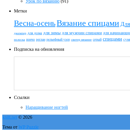
Урок по вязанию
(91)
Метки
Вязание спицами
Весна-осень
Для
для зимы
для мужчин спицами
для начинающ
для дома
джемпер
спицами
пончо
реглан
рельефный узор
серый
сум
полоска
свитер вязание
Подписка на обновления
Ссылки
Наращивание ногтей
knitt.net
© 2026
Тема от
WP Puzzle