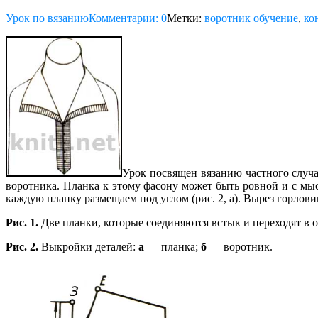
Урок по вязанию
Комментарии: 0
Метки:
воротник обучение
,
ко
Урок посвящен вязанию частного случа
воротника.
Планка к этому фасону может быть ровной и с мы
каждую планку размещаем под углом (рис. 2, а). Вырез горлови
Рис. 1.
Две планки, которые соединяются встык и переходят в 
Рис. 2.
Выкройки деталей:
а
— планка;
б
— воротник.