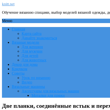
knitt.net
Обучение вязанию спицами, выбор моделей вязаной одежды, де
Меню
Главная
Карта сайта
Давайте знакомиться
Вязаные модели
Для женщин
Для мужчин
Для детей
Для животных
Декор для дома
Крючком
Советы
Урок по вязанию
Видео
Вязальные машины
Аксессуары для вязальных машин
Моталки для пряжи
Две планки, соединённые встык и пере