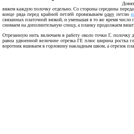
Довяз
вяжем каждую полочку отдельно. Со стороны середины переда, 
конце ряда перед крайней петлёй провязываем
одну
петлю
п
связанных платочной вязкой, и уменьшая в то же время число
снимаем на дополнительную спицу, а планку продолжаем вязать
Отрезанную нить включаем в работу около точки Г, полочку
равна удвоенной величине отрезка ГЕ плюс ширина ростка г
воротник вшиваем в горловину накладным швом, а отрезок пла