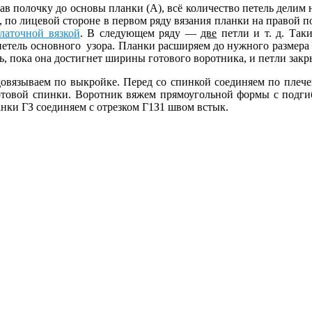
ав полочку до основы планки (А), всё количество петель делим 
по лицевой стороне в первом ряду вязания планки на правой пол
латочной вязкой
. В следующем ряду —
две
петли и т. д. Таки
 петель основного узора. Планки расширяем до нужного размера 
, пока она достигнет ширины готового воротника, и петли закр
 довязываем по выкройке. Перед со спинкой соединяем по пле
отовой спинки. Воротник вяжем прямоугольной формы с подгиб
нки ГЗ соединяем с отрезком Г1З1 швом встык.