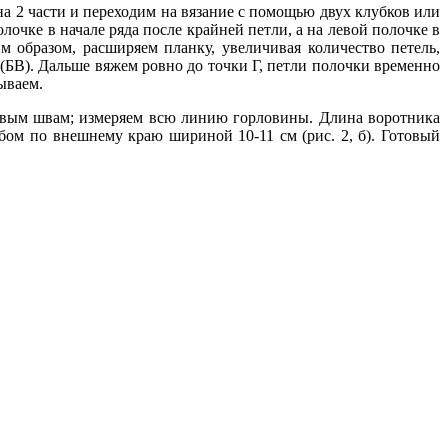
на 2 части и переходим на вязание с помощью двух клубков или
очке в начале ряда после крайней петли, а на левой полочке в
м образом, расширяем планку, увеличивая количество петель,
(БВ). Дальше вяжем ровно до точки Г, петли полочки временно
ываем.
чевым швам; измеряем всю линию горловины. Длина воротника
ом по внешнему краю шириной 10-11 см (рис. 2, б). Готовый