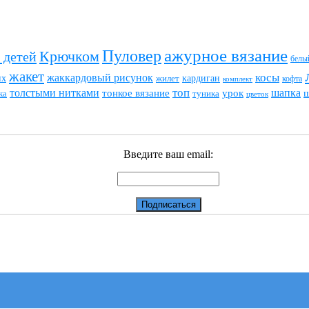
ажурное вязание
Пуловер
Крючком
 детей
белы
жакет
жаккардовый рисунок
косы
их
кардиган
жилет
комплект
кофта
топ
толстыми нитками
шапка
тонкое вязание
урок
туника
ка
цветок
Введите ваш email: