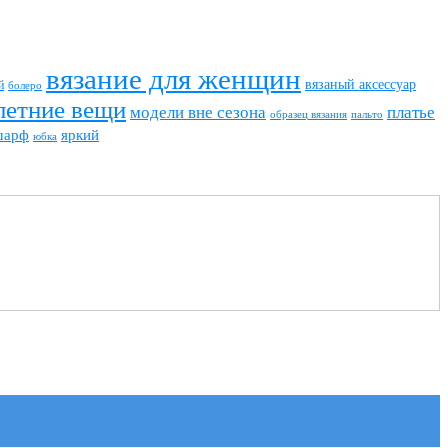
вязание для женщин
вязаный аксессуар
й
болеро
летние вещи
модели вне сезона
платье
пальто
образец вязания
шарф
яркий
юбка