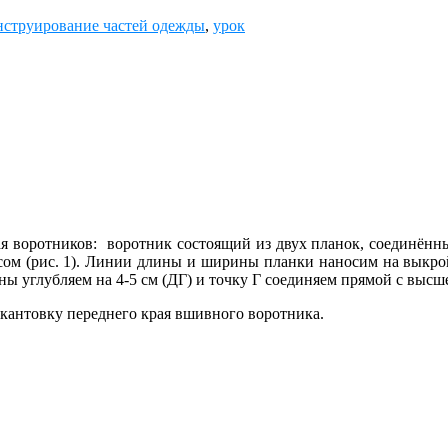
нструирование частей одежды
,
урок
я воротников: воротник состоящий из двух планок, соединённ
сом (рис. 1). Линии длины и ширины планки наносим на выкро
ны углубляем на 4-5 см (ДГ) и точку Г соединяем прямой с высш
окантовку переднего края вшивного воротника.