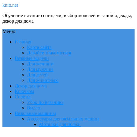
knitt.net
Обучение вязанию спицами, выбор моделей вязаной одежды,
декор для дома
Меню
Главная
Карта сайта
Давайте знакомиться
Вязаные модели
Для женщин
Для мужчин
Для детей
Для животных
Декор для дома
Крючком
Советы
Урок по вязанию
Видео
Вязальные машины
Аксессуары для вязальных машин
Моталки для пряжи