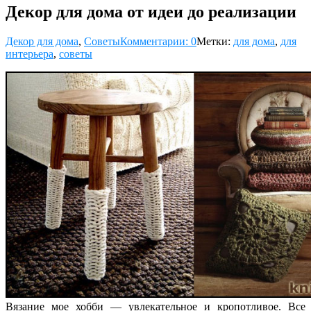
Декор для дома от идеи до реализации
Декор для дома
,
Советы
Комментарии: 0
Метки:
для дома
,
для
интерьера
,
советы
Вязание мое хобби — увлекательное и кропотливое. Все