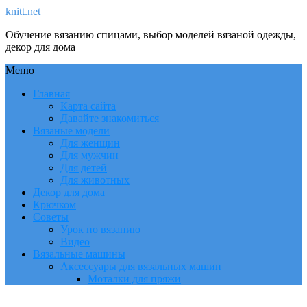
knitt.net
Обучение вязанию спицами, выбор моделей вязаной одежды,
декор для дома
Меню
Главная
Карта сайта
Давайте знакомиться
Вязаные модели
Для женщин
Для мужчин
Для детей
Для животных
Декор для дома
Крючком
Советы
Урок по вязанию
Видео
Вязальные машины
Аксессуары для вязальных машин
Моталки для пряжи