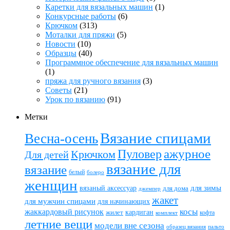
Каретки для вязальных машин
(1)
Конкурсные работы
(6)
Крючком
(313)
Моталки для пряжи
(5)
Новости
(10)
Образцы
(40)
Программное обеспечение для вязальных машин
(1)
пряжа для ручного вязания
(3)
Советы
(21)
Урок по вязанию
(91)
Метки
Вязание спицами
Весна-осень
ажурное
Пуловер
Крючком
Для детей
вязание для
вязание
белый
болеро
женщин
вязаный аксессуар
для зимы
для дома
джемпер
жакет
для мужчин спицами
для начинающих
жаккардовый рисунок
косы
кардиган
жилет
комплект
кофта
летние вещи
модели вне сезона
пальто
образец вязания