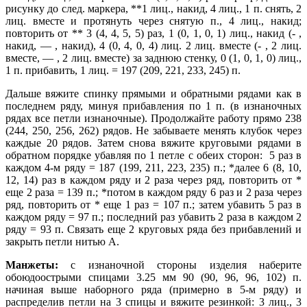
рисунку до след. маркера, **1 лиц., накид, 4 лиц., 1 п. снять, 2
лиц. вместе и протянуть через снятую п., 4 лиц., накид;
повторить от ** 3 (4, 4, 5, 5) раз, 1 (0, 1, 0, 1) лиц., накид (- ,
накид, — , накид), 4 (0, 4, 0, 4) лиц. 2 лиц. вместе (- , 2 лиц.
вместе, — , 2 лиц. вместе) за заднюю стенку, 0 (1, 0, 1, 0) лиц.,
1 п. прибавить, 1 лиц. = 197 (209, 221, 233, 245) п.
Дальше вяжите спинку прямыми и обратными рядами как в
последнем ряду, минуя прибавления по 1 п. (в изнаночных
рядах все петли изнаночные). Продолжайте работу прямо 238
(244, 250, 256, 262) рядов. Не забываете менять клубок через
каждые 20 рядов. Затем снова вяжите круговыми рядами в
обратном порядке убавляя по 1 петле с обеих сторон: 5 раз в
каждом 4-м ряду = 187 (199, 211, 223, 235) п.; *далее 6 (8, 10,
12, 14) раз в каждом ряду и 2 раза через ряд, повторить от *
еще 2 раза = 139 п.; *потом в каждом ряду 6 раз и 2 раза через
ряд, повторить от * еще 1 раз = 107 п.; затем убавить 5 раз в
каждом ряду = 97 п.; последний раз убавить 2 раза в каждом 2
ряду = 93 п. Связать еще 2 круговых ряда без прибавлений и
закрыть петли нитью А.
Манжеты:
с изнаночной стороны изделия наберите
обоюдоострыми спицами 3.25 мм 90 (90, 96, 96, 102) п.
начиная выше наборного ряда (примерно в 5-м ряду) и
распределив петли на 3 спицы и вяжите резинкой: 3 лиц., 3