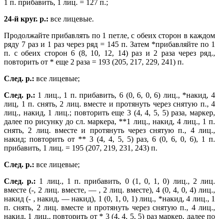
1 п. прибавить, 1 лиц. = 127 п.;
24-й круг. р.:
все лицевые.
Продолжайте прибавлять по 1 петле, с обеих сторон в каждом
ряду 7 раз и 1 раз через ряд = 145 п. Затем *прибавляйте по 1
п. с обеих сторон 6 (8, 10, 12, 14) раз и 2 раза через ряд.,
повторить от * еще 2 раза = 193 (205, 217, 229, 241) п.
След. р.:
все лицевые;
След. р.:
1 лиц., 1 п. прибавить, 6 (0, 6, 0, 6) лиц., *накид, 4
лиц, 1 п. снять, 2 лиц. вместе и протянуть через снятую п., 4
лиц., накид, 1 лиц.; повторить еще 3 (4, 4, 5, 5) раза, маркер,
далее по рисунку до сл. маркера, **1 лиц., накид, 4 лиц., 1 п.
снять, 2 лиц. вместе и протянуть через снятую п., 4 лиц.,
накид; повторить от ** 3 (4, 4, 5, 5) раз, 6 (0, 6, 0, 6), 1 п.
прибавить, 1 лиц. = 195 (207, 219, 231, 243) п.
След. р.:
все лицевые;
След. р.:
1 лиц., 1 п. прибавить, 0 (1, 0, 1, 0) лиц., 2 лиц.
вместе (-, 2 лиц. вместе, — , 2 лиц. вместе), 4 (0, 4, 0, 4) лиц.,
накид (- , накид, — накид), 1 (0, 1, 0, 1) лиц., *накид, 4 лиц., 1
п. снять, 2 лиц. вместе и протянуть через снятую п., 4 лиц.,
накид, 1 лиц., повторить от * 3 (4, 4, 5, 5) раз маркер, далее по