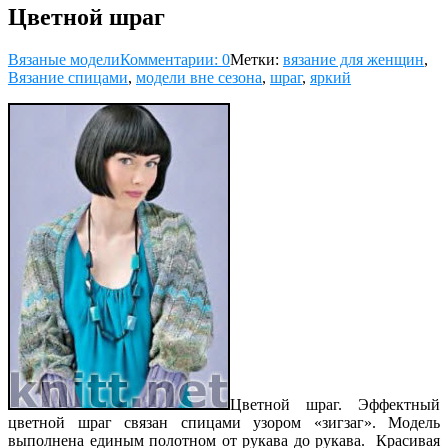
Цветной шраг
Вязаные модели
Комментарии: 0
Метки:
вязание для женщин
,
Вязание спицами
,
модели вне сезона
,
шраг
,
яркий
Цветной шраг. Эффектный
цветной шраг связан спицами узором «зигзаг». Модель
выполнена единым полотном от рукава до рукава. Красивая