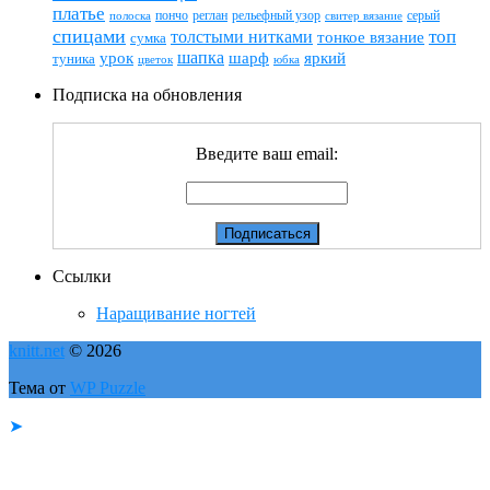
платье
пончо
реглан
рельефный узор
серый
полоска
свитер вязание
спицами
топ
толстыми нитками
тонкое вязание
сумка
шапка
шарф
яркий
урок
туника
цветок
юбка
Подписка на обновления
Введите ваш email:
Ссылки
Наращивание ногтей
knitt.net
© 2026
Тема от
WP Puzzle
➤