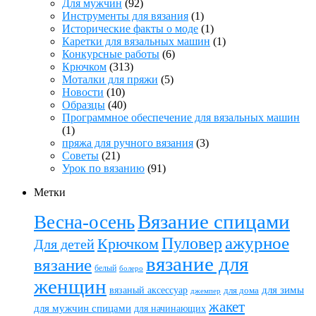
Для мужчин
(92)
Инструменты для вязания
(1)
Исторические факты о моде
(1)
Каретки для вязальных машин
(1)
Конкурсные работы
(6)
Крючком
(313)
Моталки для пряжи
(5)
Новости
(10)
Образцы
(40)
Программное обеспечение для вязальных машин
(1)
пряжа для ручного вязания
(3)
Советы
(21)
Урок по вязанию
(91)
Метки
Вязание спицами
Весна-осень
ажурное
Пуловер
Крючком
Для детей
вязание для
вязание
белый
болеро
женщин
вязаный аксессуар
для зимы
для дома
джемпер
жакет
для мужчин спицами
для начинающих