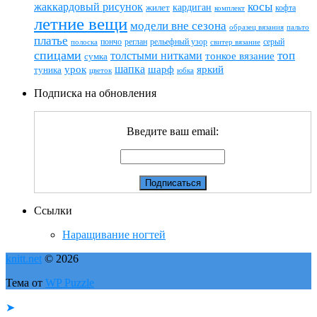
жаккардовый рисунок
косы
кардиган
жилет
комплект
кофта
летние вещи
модели вне сезона
пальто
образец вязания
платье
пончо
реглан
рельефный узор
серый
полоска
свитер вязание
спицами
топ
толстыми нитками
тонкое вязание
сумка
шапка
шарф
яркий
урок
туника
цветок
юбка
Подписка на обновления
Введите ваш email:
Ссылки
Наращивание ногтей
knitt.net
© 2026
Тема от
WP Puzzle
➤