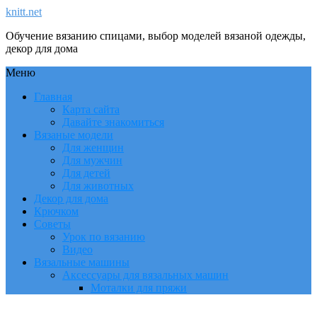
knitt.net
Обучение вязанию спицами, выбор моделей вязаной одежды,
декор для дома
Меню
Главная
Карта сайта
Давайте знакомиться
Вязаные модели
Для женщин
Для мужчин
Для детей
Для животных
Декор для дома
Крючком
Советы
Урок по вязанию
Видео
Вязальные машины
Аксессуары для вязальных машин
Моталки для пряжи