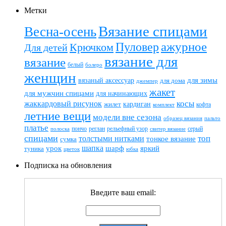
Метки
Вязание спицами
Весна-осень
ажурное
Пуловер
Крючком
Для детей
вязание для
вязание
белый
болеро
женщин
вязаный аксессуар
для зимы
для дома
джемпер
жакет
для мужчин спицами
для начинающих
жаккардовый рисунок
косы
кардиган
жилет
комплект
кофта
летние вещи
модели вне сезона
пальто
образец вязания
платье
пончо
реглан
рельефный узор
серый
полоска
свитер вязание
спицами
топ
толстыми нитками
тонкое вязание
сумка
шапка
шарф
яркий
урок
туника
цветок
юбка
Подписка на обновления
Введите ваш email: