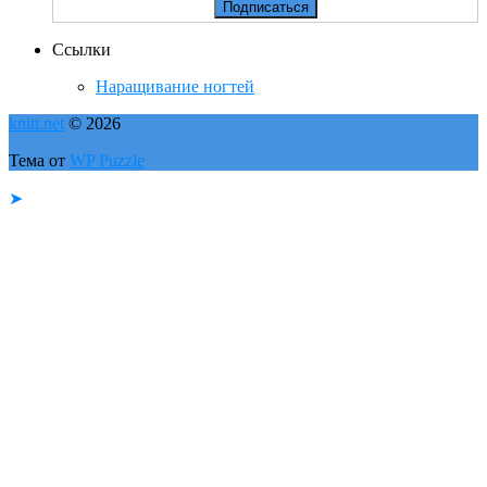
Ссылки
Наращивание ногтей
knitt.net
© 2026
Тема от
WP Puzzle
➤