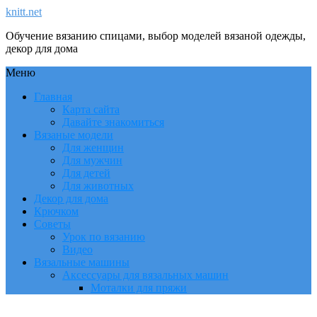
knitt.net
Обучение вязанию спицами, выбор моделей вязаной одежды,
декор для дома
Меню
Главная
Карта сайта
Давайте знакомиться
Вязаные модели
Для женщин
Для мужчин
Для детей
Для животных
Декор для дома
Крючком
Советы
Урок по вязанию
Видео
Вязальные машины
Аксессуары для вязальных машин
Моталки для пряжи