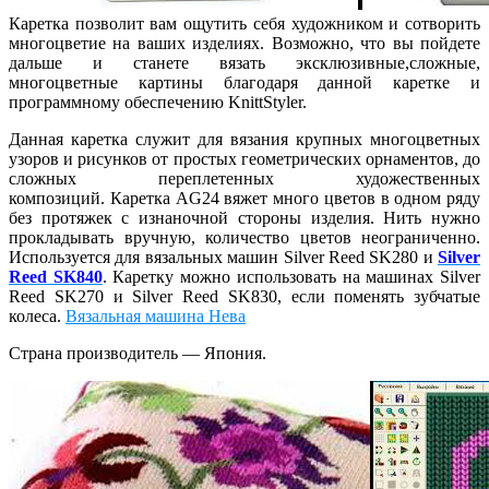
Каретка позволит вам ощутить себя художником и сотворить
многоцветие на ваших изделиях. Возможно, что вы пойдете
дальше и станете вязать эксклюзивные,сложные,
многоцветные картины благодаря данной каретке и
программному обеспечению KnittStyler.
Данная каретка служит для вязания крупных многоцветных
узоров и рисунков от простых геометрических орнаментов, до
сложных переплетенных художественных
композиций. Каретка AG24 вяжет много цветов в одном ряду
без протяжек с изнаночной стороны изделия. Нить нужно
прокладывать вручную, количество цветов неограниченно.
Используется для вязальных машин Silver Reed SK280 и
Silver
Reed SK840
. Каретку можно использовать на машинах Silver
Reed SK270 и Silver Reed SK830, если поменять зубчатые
колеса.
Вязальная машина Нева
Страна производитель — Япония.