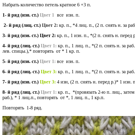
Набрать количество петель кратное 6 +3 п.
1- й ряд (изн. ст.)
Цвет 1
:
все изн. п.
2- й ряд (лиц. ст.)
Цвет 2:
кр. п., *4 лиц. п., (2 п. снять н. за ра
3- й ряд (изн. ст.) Цвет 2:
кр. п., 1 изн. п., *(2 п. снять н. перед 
4- й ряд (лиц. ст.)
Цвет 1:
кр. п., 1 лиц. п., *(2 п. снять н. за р
лев. спицы.),* повторять от * 1 кр. п.
5- й ряд (изн. ст.)
Цвет 1:
все изн. п.
6- й ряд (лиц. ст.)
Цвет 3:
кр. п., 1 лиц. п., *(2 п. снять н. за раб
7- й ряд (изн. ст.)
Цвет 3:
4 изн, (2 п. снять н. перед р.)* 1 изн. п
8- й ряд (лиц. ст.)
Цвет 1:
кр. п., *(провязать 2-ю п. лиц., затем
раб.), * 1 лиц.п., повторять от *, 1 лиц. п., 1 кр.п.
Повторять 1-8 ряд.