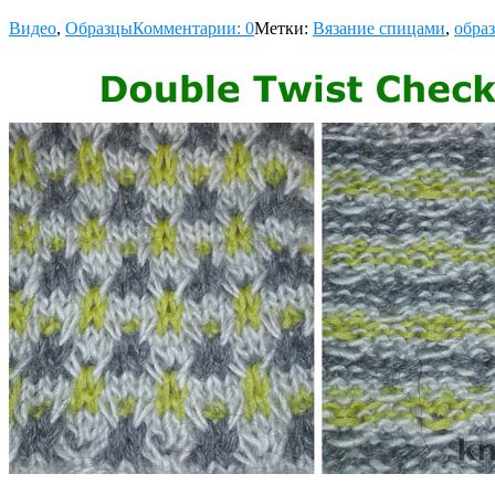
Видео
,
Образцы
Комментарии: 0
Метки:
Вязание спицами
,
образ