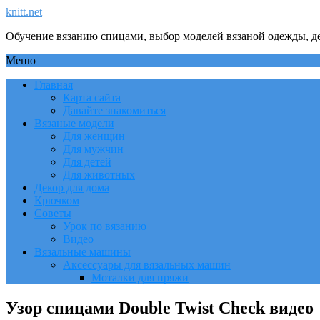
knitt.net
Обучение вязанию спицами, выбор моделей вязаной одежды, де
Меню
Главная
Карта сайта
Давайте знакомиться
Вязаные модели
Для женщин
Для мужчин
Для детей
Для животных
Декор для дома
Крючком
Советы
Урок по вязанию
Видео
Вязальные машины
Аксессуары для вязальных машин
Моталки для пряжи
Узор спицами Double Twist Check видео