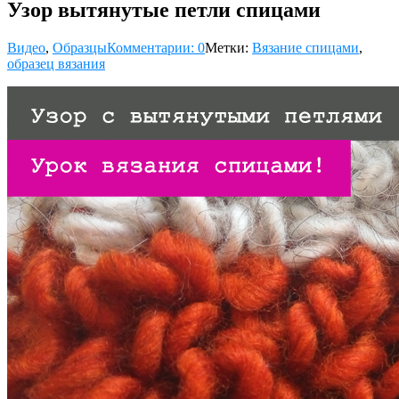
Узор вытянутые петли спицами
Видео
,
Образцы
Комментарии: 0
Метки:
Вязание спицами
,
образец вязания