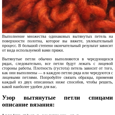
Выполнение множества одинаковых вытянутых петель на
поверхности полот­на, которое вы вяжете, увлекательный
процесс. В большой степени окончатель­ный результат зависит
от вида используемой вами пря­жи.
Вытянутые петли обычно выполняются в чередующихся
рядах, следо­вательно, все петли будут лежать с лицевой
стороны работы. Плот­ность (густота) петель зависит от того,
как они выполнены — в каждую петлю ряда или чередуются с
лицевыми петлями. Попробуйте связать образцы, применяя
каждый из двух опи­санных ниже способов, чтобы решить,
какой наиболее удобен для вас.
Узор вытянутые петли спицами
описание вязания: