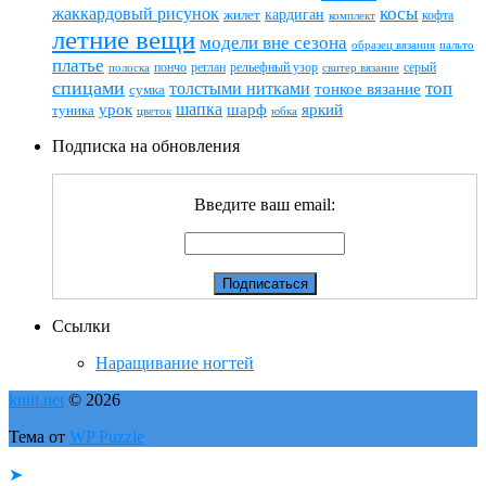
жаккардовый рисунок
косы
кардиган
жилет
комплект
кофта
летние вещи
модели вне сезона
пальто
образец вязания
платье
пончо
реглан
рельефный узор
серый
полоска
свитер вязание
спицами
топ
толстыми нитками
тонкое вязание
сумка
шапка
шарф
яркий
урок
туника
цветок
юбка
Подписка на обновления
Введите ваш email:
Ссылки
Наращивание ногтей
knitt.net
© 2026
Тема от
WP Puzzle
➤