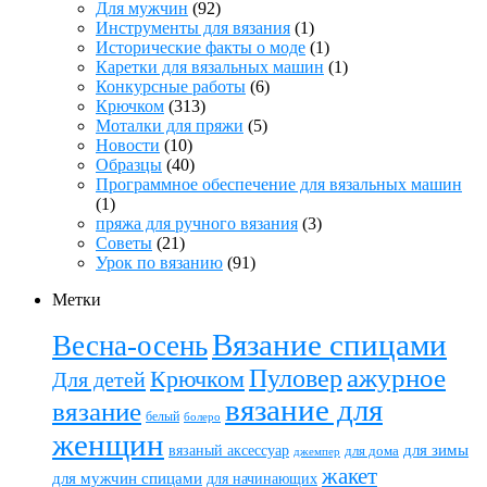
Для мужчин
(92)
Инструменты для вязания
(1)
Исторические факты о моде
(1)
Каретки для вязальных машин
(1)
Конкурсные работы
(6)
Крючком
(313)
Моталки для пряжи
(5)
Новости
(10)
Образцы
(40)
Программное обеспечение для вязальных машин
(1)
пряжа для ручного вязания
(3)
Советы
(21)
Урок по вязанию
(91)
Метки
Вязание спицами
Весна-осень
ажурное
Пуловер
Крючком
Для детей
вязание для
вязание
белый
болеро
женщин
вязаный аксессуар
для зимы
для дома
джемпер
жакет
для мужчин спицами
для начинающих