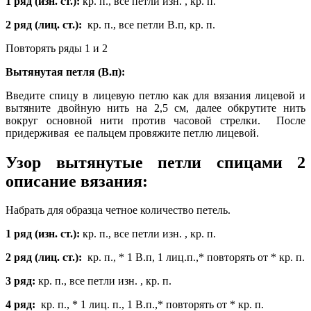
1 ряд (изн. ст.):
кр. п., все петли изн. , кр. п.
2 ряд (лиц. ст.):
кр. п., все петли В.п, кр. п.
Повторять ряды 1 и 2
Вытянутая петля (В.п):
Введите спицу в лицевую петлю как для вязания лицевой и
вытяните двойную нить на 2,5 см, далее обкрутите нить
вокруг основной нити против часовой стрелки. После
придерживая ее пальцем провяжите петлю лицевой.
Узор вытянутые петли спицами 2
описание вязания:
Набрать для образца четное количество петель.
1 ряд (изн. ст.):
кр. п., все петли изн. , кр. п.
2 ряд (лиц. ст.):
кр. п., * 1 В.п, 1 лиц.п.,* повторять от * кр. п.
3 ряд:
кр. п., все петли изн. , кр. п.
4 ряд:
кр. п., * 1 лиц. п., 1 В.п.,* повторять от * кр. п.