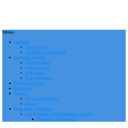
Меню
Главная
Карта сайта
Давайте знакомиться
Вязаные модели
Для женщин
Для мужчин
Для детей
Для животных
Декор для дома
Крючком
Советы
Урок по вязанию
Видео
Вязальные машины
Аксессуары для вязальных машин
Моталки для пряжи