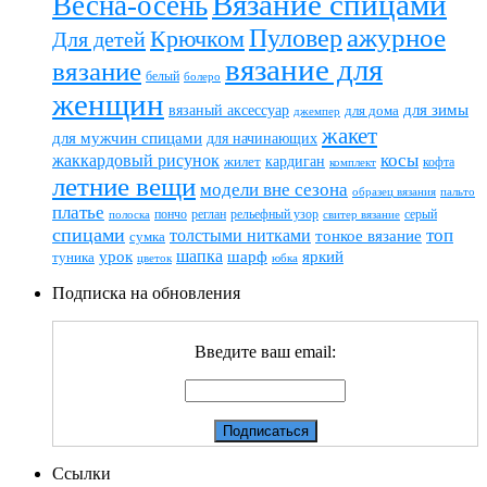
Вязание спицами
Весна-осень
ажурное
Пуловер
Крючком
Для детей
вязание для
вязание
белый
болеро
женщин
вязаный аксессуар
для зимы
для дома
джемпер
жакет
для мужчин спицами
для начинающих
жаккардовый рисунок
косы
кардиган
жилет
комплект
кофта
летние вещи
модели вне сезона
пальто
образец вязания
платье
пончо
реглан
рельефный узор
серый
полоска
свитер вязание
спицами
топ
толстыми нитками
тонкое вязание
сумка
шапка
шарф
яркий
урок
туника
цветок
юбка
Подписка на обновления
Введите ваш email:
Ссылки