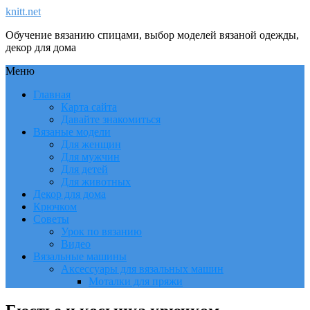
knitt.net
Обучение вязанию спицами, выбор моделей вязаной одежды,
декор для дома
Меню
Главная
Карта сайта
Давайте знакомиться
Вязаные модели
Для женщин
Для мужчин
Для детей
Для животных
Декор для дома
Крючком
Советы
Урок по вязанию
Видео
Вязальные машины
Аксессуары для вязальных машин
Моталки для пряжи