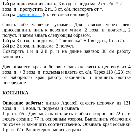
1-й р.:
присоединить нить, 3 возд. п. подъема, 2 ст. с/н, * 2
возд. п., пропустить 2 п., 3 ст. с/н, повторять от *.
2-й р.:
“рачий шаг”
(ст. б/н слева направо).
Сшить обе чашечки углами. Для завязок через шею
присоединить нить к верхним углам, 2 возд. п. подъема, 2
полуст. и затем вязать следующим образом.
1-й р.:
3 возд. п. подъема, 1 “шишечка” + 1 возд. п., 1 ст. с/н.
2-й р.:
2 возд. п. подъема, 2 полуст.
Повторять 1-й и 2-й р. и на длине завязок 38 см работу
закончить.
Для нижнего края и боковых завязок связать цепочку из 4
возд. п. + 3 возд. п. подъема и вязать
ст. с/н. Через 118 (123) см
от наборного края работу закончить и пришить бюстье
посередине.
КОСЫНКА
Описание работы:
нитью Aquarell связать цепочку из 121
возд. п. + 1 возд. п. подъема и связать
1 р. ст. б/н. Для завязок оставить с обеих сторон по 22 п. и
вязать средние 77 п. основным узором. Выполнить убавления
по схеме и закончить соответственно. Обвязать края косынки
1 р. ст. б/н. Равномерно нашить стразы.