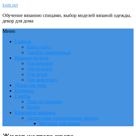
knitt.net
Обучение вязанию спицами, выбор моделей вязаной одежды,
декор для дома
Меню
Главная
Карта сайта
Давайте знакомиться
Вязаные модели
Для женщин
Для мужчин
Для детей
Для животных
Декор для дома
Крючком
Советы
Урок по вязанию
Видео
Вязальные машины
Аксессуары для вязальных машин
Моталки для пряжи