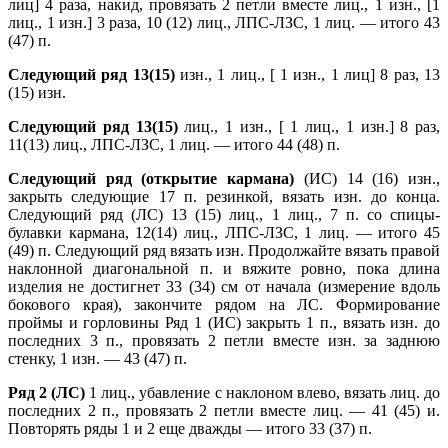
лиц] 4 раза, накид, провязать 2 петли вместе лиц., 1 изн., [1
лиц., 1 изн.] 3 раза, 10 (12) лиц., ЛПС-ЛЗС, 1 лиц. — итого 43
(47) п.
Следующий ряд 13(15)
изн., 1 лиц., [ 1 изн., 1 лиц] 8 раз, 13
(15) изн.
Следующий ряд 13(15)
лиц., 1 изн., [ 1 лиц., 1 изн.] 8 раз,
11(13) лиц., ЛПС-ЛЗС, 1 лиц. — итого 44 (48) п.
Следующий ряд (открытие кармана)
(ИС) 14 (16) изн.,
закрыть следующие 17 п. резинкой, вязать изн. до конца.
Следующий ряд (ЛС) 13 (15) лиц., 1 лиц., 7 п. со спицы-
булавки кармана, 12(14) лиц., ЛПС-ЛЗС, 1 лиц. — итого 45
(49) п. Следующий ряд вязать изн. Продолжайте вязать правой
наклонной диагональной п. и вяжите ровно, пока длина
изделия не достигнет 33 (34) см от начала (измерение вдоль
бокового края), закончите рядом на ЛС. Формирование
проймы и горловины Ряд 1 (ИС) закрыть 1 п., вязать изн. до
последних 3 п., провязать 2 петли вместе изн. за заднюю
стенку, 1 изн. — 43 (47) п.
Ряд 2 (ЛС)
1 лиц., убавление с наклоном влево, вязать лиц. до
последних 2 п., провязать 2 петли вместе лиц. — 41 (45) и.
Повторять ряды 1 и 2 еще дважды — итого 33 (37) п.