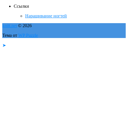
Ссылки
Наращивание ногтей
knitt.net
© 2026
Тема от
WP Puzzle
➤