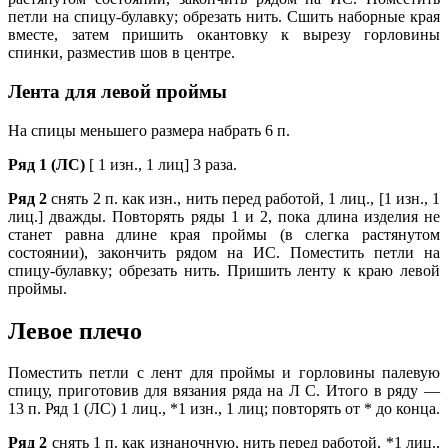
петли на спицу-булавку; обрезать нить. Сшить наборные края
вместе, затем пришить окантовку к вырезу горловины
спинки, разместив шов в центре.
Лента для левой проймы
На спицы меньшего размера набрать 6 п.
Ряд 1 (ЛС)
[ 1 изн., 1 лиц] 3 раза.
Ряд 2
снять 2 п. как изн., нить перед работой, 1 лиц., [1 изн., 1
лиц.] дважды. Повторять ряды 1 и 2, пока длина изделия не
станет равна длине края проймы (в слегка растянутом
состоянии), закончить рядом на ИС. Поместить петли на
спицу-булавку; обрезать нить. Пришить ленту к краю левой
проймы.
Левое плечо
Поместить петли с лент для проймы и горловины палевую
спицу, приготовив для вязания ряда на Л С. Итого в ряду —
13 п. Ряд 1 (ЛС) 1 лиц., *1 изн., 1 лиц; повторять от * до конца.
Ряд 2
снять 1 п. как изнаночную, нить перед работой, *1 лиц.,