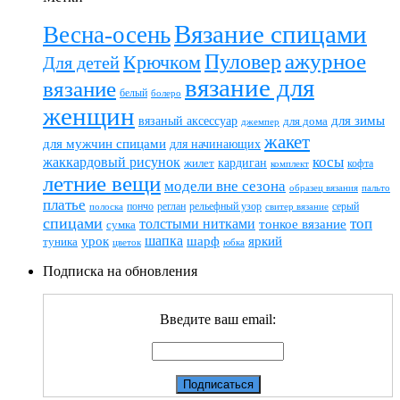
Вязание спицами
Весна-осень
ажурное
Пуловер
Крючком
Для детей
вязание для
вязание
белый
болеро
женщин
вязаный аксессуар
для зимы
для дома
джемпер
жакет
для мужчин спицами
для начинающих
жаккардовый рисунок
косы
кардиган
жилет
комплект
кофта
летние вещи
модели вне сезона
пальто
образец вязания
платье
пончо
реглан
рельефный узор
серый
полоска
свитер вязание
спицами
топ
толстыми нитками
тонкое вязание
сумка
шапка
шарф
яркий
урок
туника
цветок
юбка
Подписка на обновления
Введите ваш email: