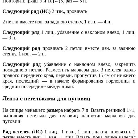
Повторить [ряды 9 и 10] 4 (5) раз — 5 п.
Следующий ряд (ИС)
2 изн., провязать
2 петли вместе изн. за заднюю стенку, 1 изн. — 4 п.
Следующий ряд
1 лиц., убавление с наклоном влево, 1 лиц.
— 3 п.
Следующий ряд
провязать 2 петли вместе изн. за заднюю
стенку, 1 изн. — 2 п.
Следующий ряд
убавление с наклоном влево, закрепить
последнюю петлю. Разместить маркеры для 3 петелек вдоль
правого переднего края, первый, пропустив 15 см от нижнего
края, последний — в начале формирования горловины и
средний посередине между ними.
Лента с петельками для пуговиц
На спицы меньшего размера набрать 7 п. Вязать резинкой 1×1,
выполняя петельки для пуговиц напротив маркеров для
пуговиц:
Ряд петелек (ЛС)
1 лиц., 1 изн., 1 лиц., накид, провязать 2
петли вместе лиц., 1 изн., 1 лиц. Вязать, пока длина изделия