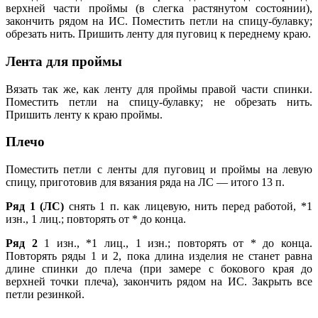
верхней части проймы (в слегка растянутом состоянии),
закончить рядом на ИС. Поместить петли на спицу-булавку;
обрезать нить. Пришить ленту для пуговиц к переднему краю.
Лента для проймы
Вязать так же, как ленту для проймы правой части спинки.
Поместить петли на спицу-булавку; не обрезать нить.
Пришить ленту к краю проймы.
Плечо
Поместить петли с ленты для пуговиц и проймы на левую
спицу, приготовив для вязания ряда на ЛС — итого 13 п.
Ряд 1 (ЛС)
снять 1 п. как лицевую, нить перед работой, *1
изн., 1 лиц.; повторять от * до конца.
Ряд 2
1 изн., *1 лиц., 1 изн.; повторять от * до конца.
Повторять ряды 1 и 2, пока длина изделия не станет равна
длине спинки до плеча (при замере с бокового края до
верхней точки плеча), закончить рядом на ИС. Закрыть все
петли резинкой.