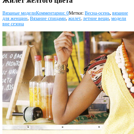
Жилет желтого цвета
Вязаные модели
Комментарии: 0
Метки:
Весна-осень
,
вязание
для женщин
,
Вязание спицами
,
жилет
,
летние вещи
,
модели
вне сезона